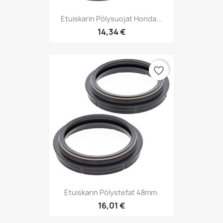
Etuiskarin Pölysuojat Honda...
14,34 €
favorite_border
Etuiskarin Pölystefat 48mm.
16,01 €