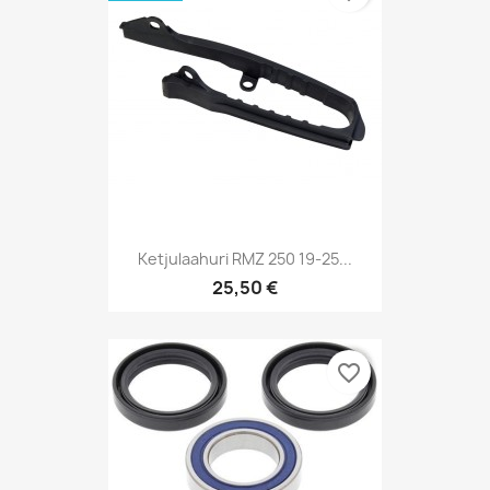
Ketjulaahuri RMZ 250 19-25...
25,50 €
favorite_border