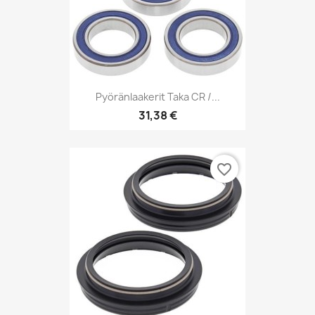
Pyöränlaakerit Taka CR /...
31,38 €
favorite_border