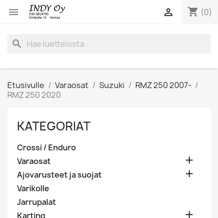
shopping_cart


(0)
search
Etusivulle
Varaosat
Suzuki
RMZ 250 2007-
RMZ 250 2020
KATEGORIAT
Crossi / Enduro

Varaosat

Ajovarusteet ja suojat
Varikolle
Jarrupalat

Karting