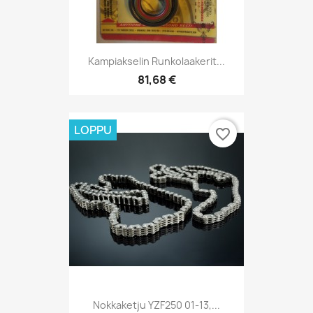
Kampiakselin Runkolaakerit...
81,68 €
LOPPU
favorite_border
Nokkaketju YZF250 01-13,...