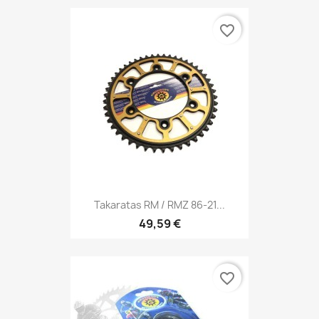
favorite_border
Takaratas RM / RMZ 86-21...
49,59 €
favorite_border