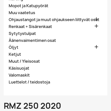
Mopot ja Katupyörät
Muu vaatetus

Ohjaustangot ja muut ohjaukseen liittyvät osat

Renkaat + Sisärenkaat
Sytytystulpat
Äänenvaimentimen osat

Öljyt
Ketjut
Muut / Yleisosat
Käsisuojat
Valomaskit
Luettelot / teidostoja
RMZ 250 2020