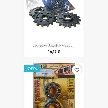
Eturatas Suzuki RMZ250...
14,17 €
LOPPU
favorite_border