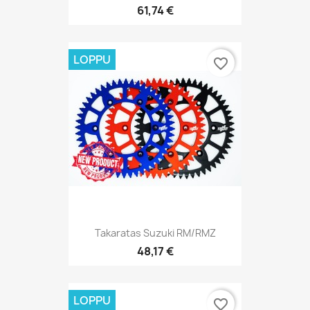
61,74 €
LOPPU
favorite_border
Takaratas Suzuki RM/RMZ
48,17 €
LOPPU
favorite_border