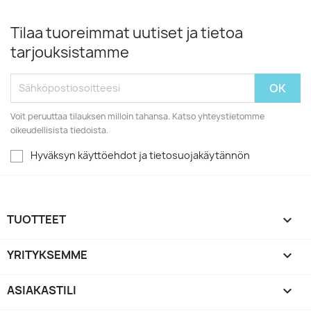
Tilaa tuoreimmat uutiset ja tietoa
tarjouksistamme
Voit peruuttaa tilauksen milloin tahansa. Katso yhteystietomme
oikeudellisista tiedoista.
Hyväksyn käyttöehdot ja tietosuojakäytännön
TUOTTEET

YRITYKSEMME

ASIAKASTILI
