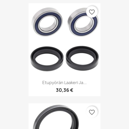
favorite_border
Etupyörän Laakeri Ja...
30,36 €
favorite_border