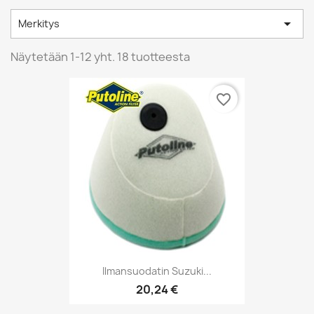

Merkitys
Näytetään 1-12 yht. 18 tuotteesta
favorite_border
Ilmansuodatin Suzuki...
20,24 €