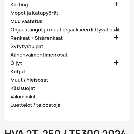

Karting
Mopot ja Katupyörät
Muu vaatetus

Ohjaustangot ja muut ohjaukseen liittyvät osat

Renkaat + Sisärenkaat
Sytytystulpat
Äänenvaimentimen osat

Öljyt
Ketjut
Muut / Yleisosat
Käsisuojat
Valomaskit
Luettelot / teidostoja
HVA 2T. 250 / TE300 2024