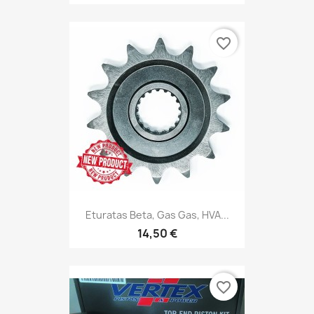
favorite_border
Eturatas Beta, Gas Gas, HVA...
14,50 €
favorite_border