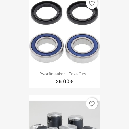
favorite_border
Pyöränlaakerit Taka Gas...
26,00 €
favorite_border