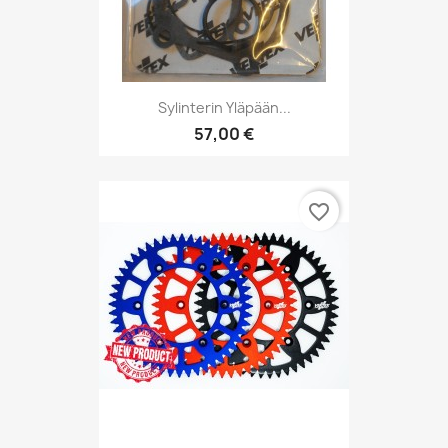
Sylinterin Yläpään...
57,00 €
favorite_border