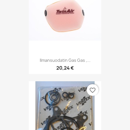
Ilmansuodatin Gas Gas ,...
20,24 €
favorite_border