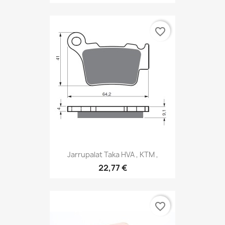
favorite_border
Jarrupalat Taka HVA , KTM ,
22,77 €
favorite_border