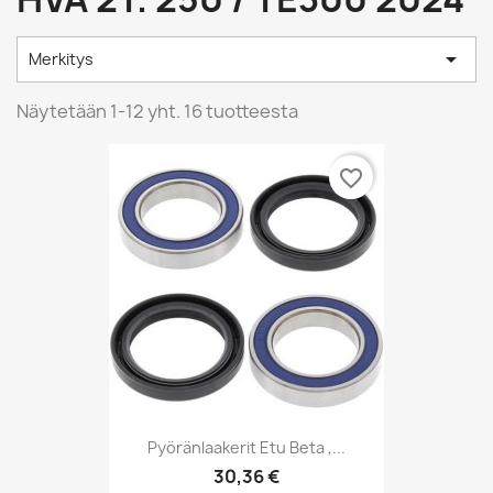

Merkitys
Näytetään 1-12 yht. 16 tuotteesta
favorite_border
Pyöränlaakerit Etu Beta ,...
30,36 €