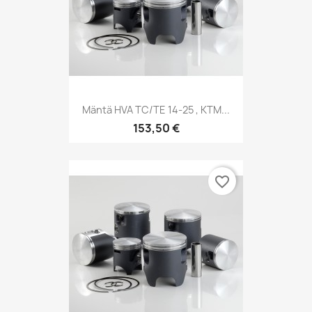
Mäntä HVA TC/TE 14-25 , KTM...
153,50 €
favorite_border