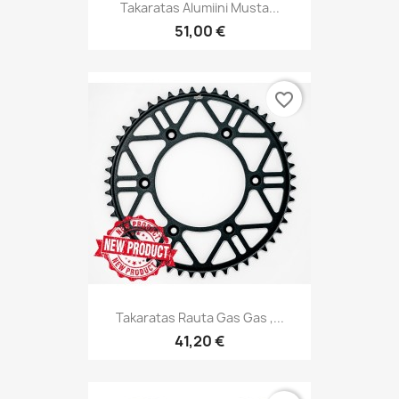
Takaratas Alumiini Musta...
51,00 €
favorite_border
Takaratas Rauta Gas Gas ,...
41,20 €