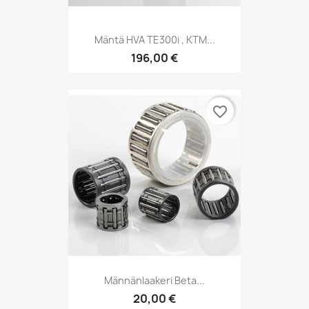
Mäntä HVA TE300i , KTM...
196,00 €
favorite_border
Männänlaakeri Beta...
20,00 €