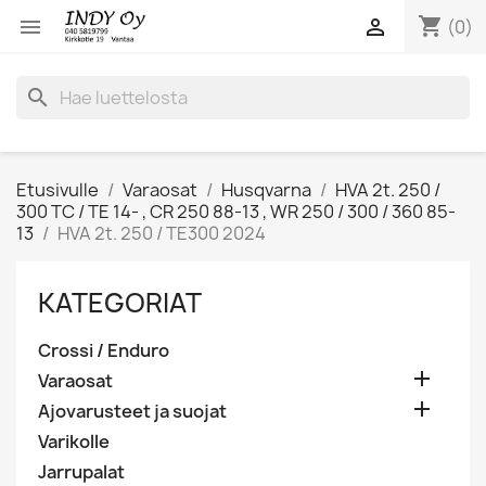
shopping_cart


(0)
search
Etusivulle
Varaosat
Husqvarna
HVA 2t. 250 /
300 TC / TE 14- , CR 250 88-13 , WR 250 / 300 / 360 85-
13
HVA 2t. 250 / TE300 2024
KATEGORIAT
Crossi / Enduro

Varaosat

Ajovarusteet ja suojat
Varikolle
Jarrupalat