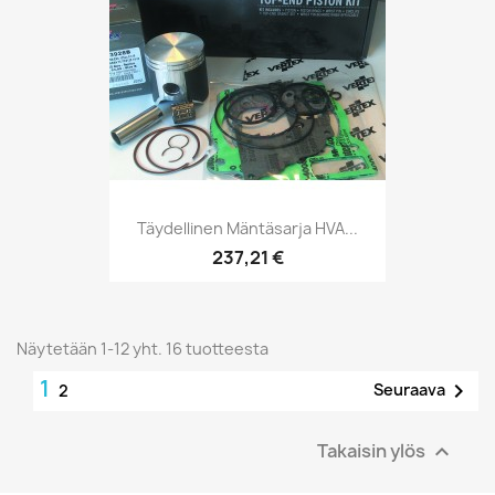
Täydellinen Mäntäsarja HVA...
237,21 €
Näytetään 1-12 yht. 16 tuotteesta
1

Seuraava
2
Takaisin ylös
