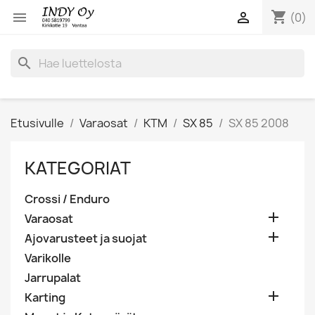
shopping_cart


(0)
search
Etusivulle
Varaosat
KTM
SX 85
SX 85 2008
KATEGORIAT
Crossi / Enduro

Varaosat

Ajovarusteet ja suojat
Varikolle
Jarrupalat

Karting