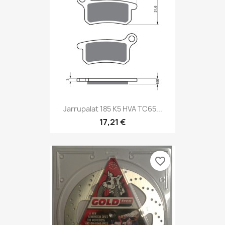
Jarrupalat 185 K5 HVA TC65...
17,21 €
favorite_border