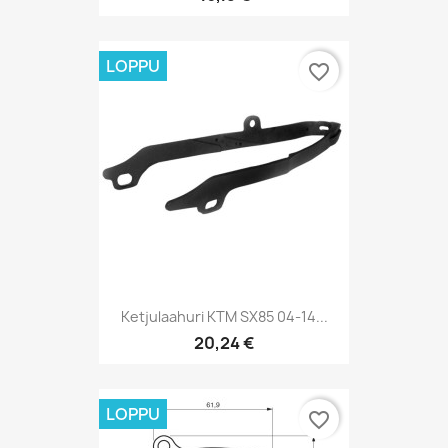
LOPPU
favorite_border
Ketjulaahuri KTM SX85 04-14...
20,24 €
LOPPU
favorite_border