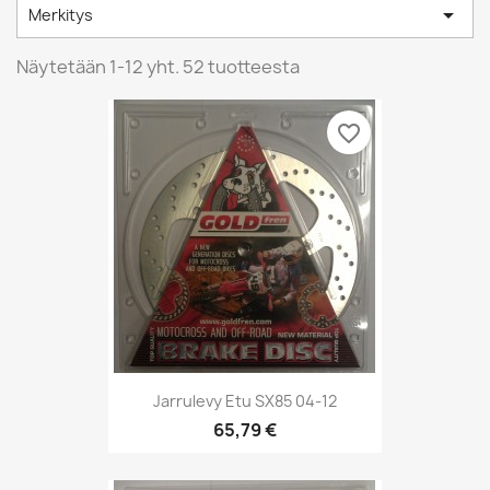

Merkitys
Näytetään 1-12 yht. 52 tuotteesta
favorite_border
Jarrulevy Etu SX85 04-12
65,79 €