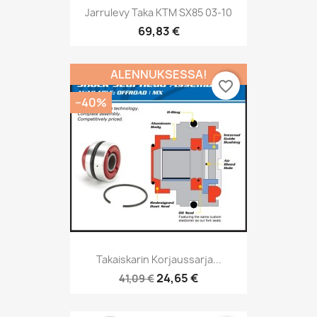
Jarrulevy Taka KTM SX85 03-10
69,83 €
ALENNUKSESSA!
favorite_border
−40%
Takaiskarin Korjaussarja...
24,65 €
41,09 €