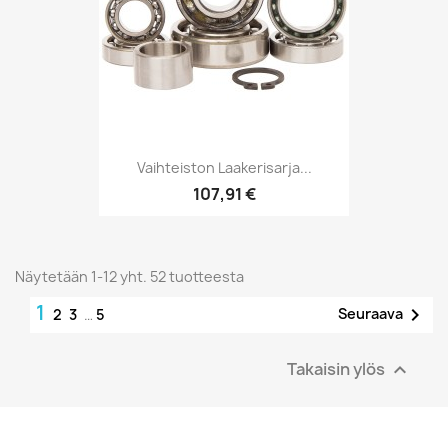
Vaihteiston Laakerisarja...
107,91 €
Näytetään 1-12 yht. 52 tuotteesta
1

Seuraava
2
3
…
5
Takaisin ylös
