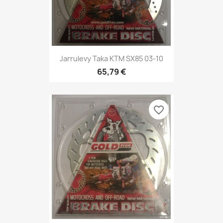
Jarrulevy Taka KTM SX85 03-10
65,79 €
favorite_border