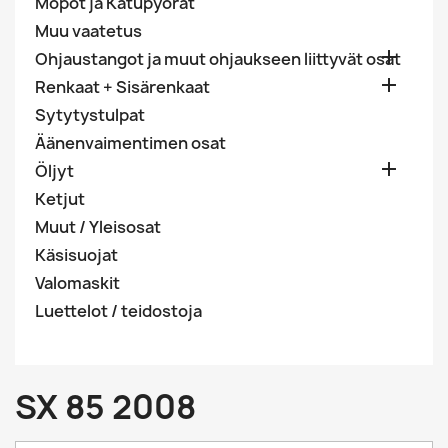
Mopot ja Katupyörät
Muu vaatetus

Ohjaustangot ja muut ohjaukseen liittyvät osat

Renkaat + Sisärenkaat
Sytytystulpat
Äänenvaimentimen osat

Öljyt
Ketjut
Muut / Yleisosat
Käsisuojat
Valomaskit
Luettelot / teidostoja
SX 85 2008