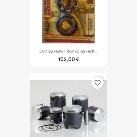
Kampiakselin Runkolaakerit...
102,00 €
favorite_border