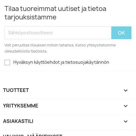
Tilaa tuoreimmat uutiset ja tietoa
tarjouksistamme
Voit peruuttaa tilauksen milloin tahansa. Katso yhteystietomme
oikeudellisista tiedoista.
Hyväksyn käyttöehdot ja tietosuojakäytännön
TUOTTEET

YRITYKSEMME

ASIAKASTILI
