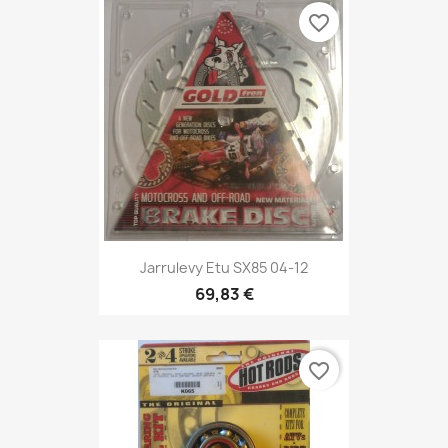
favorite_border
Jarrulevy Etu SX85 04-12
69,83 €
favorite_border