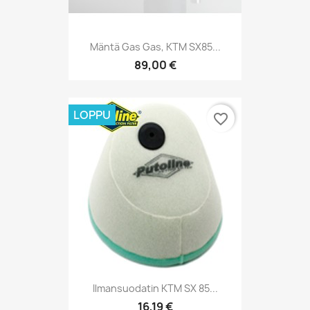
Mäntä Gas Gas, KTM SX85...
89,00 €
LOPPU
favorite_border
Ilmansuodatin KTM SX 85...
16,19 €