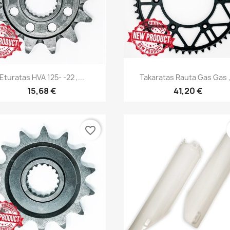
Pikakatselu
Pikakatselu


Eturatas HVA 125- -22 ,...
Takaratas Rauta Gas Gas ,.
15,68 €
41,20 €
favorite_border