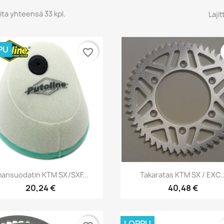
ita yhteensä 33 kpl.
Lajit
PU
favorite_border
Pikakatselu
Pikakatselu


mansuodatin KTM SX/SXF...
Takaratas KTM SX / EXC..
20,24 €
40,48 €
LOPPU