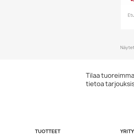
Etu
Näytet
Tilaa tuoreimmat
tietoa tarjouks
TUOTTEET
YRIT