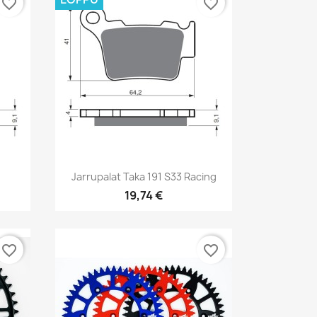
favorite_border
favorite_border
Pikakatselu

Jarrupalat Taka 191 S33 Racing
19,74 €
favorite_border
favorite_border