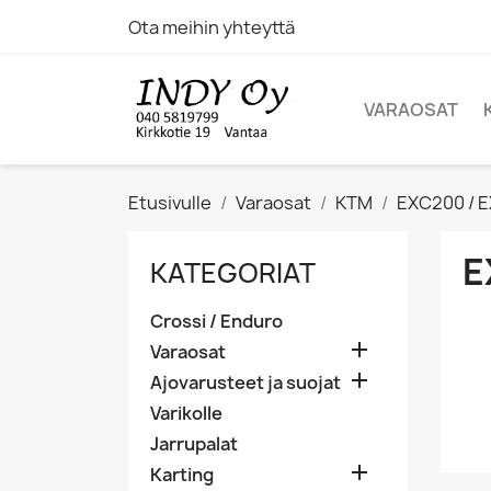
Ota meihin yhteyttä
VARAOSAT
Etusivulle
Varaosat
KTM
EXC200 / E
E
KATEGORIAT
Crossi / Enduro

Varaosat

Ajovarusteet ja suojat
Varikolle
Jarrupalat

Karting