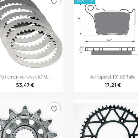
favorite_border
Pikakatselu
Pikakatselu


Kytkimen Välilevyt KTM...
Jarrupalat 191 K5 Taka
53,47 €
17,21 €
favorite_border