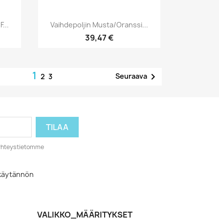
Pikakatselu

...
Vaihdepoljin Musta/oranssi...
39,47 €
1

Seuraava
2
3
o yhteystietomme
akäytännön
VALIKKO_MÄÄRITYKSET