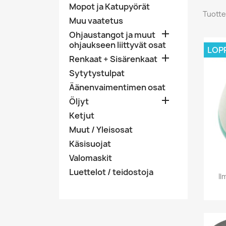
Mopot ja Katupyörät
Tuotte
Muu vaatetus

Ohjaustangot ja muut
ohjaukseen liittyvät osat
LOP

Renkaat + Sisärenkaat
Sytytystulpat
Äänenvaimentimen osat

Öljyt
Ketjut
Muut / Yleisosat
Käsisuojat
Valomaskit
Luettelot / teidostoja
Il