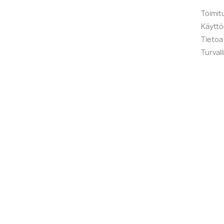
Toimit
Käytt
Tietoa
Turval