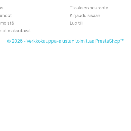
us
Tilauksen seuranta
öehdot
Kirjaudu sisään
 meistä
Luo tili
liset maksutavat
© 2026 - Verkkokauppa-alustan toimittaa PrestaShop™