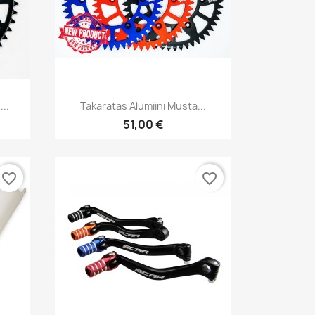
Pikakatselu

..
Takaratas Alumiini Musta...
51,00 €
favorite_border
favorite_border