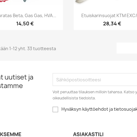
Pikakatselu
Pikakatselu


ratas Beta, Gas Gas, HVA...
Etuiskarinsuojat KTM EXC/F
14,50 €
28,34 €
ään 1-12 yht. 33 tuotteesta
 uutiset ja
istamme
Voit peruuttaa tilauksen milloin tahansa. Kats
oikeudellisista tiedoista.
Hyväksyn käyttöehdot ja tietosuoj
YKSEMME
ASIAKASTILI