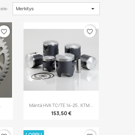

tele:
Merkitys
favorite_border
favorite_border
Pikakatselu

.
Mäntä HVA TC/TE 14-25 , KTM...
153,50 €
LOPPU