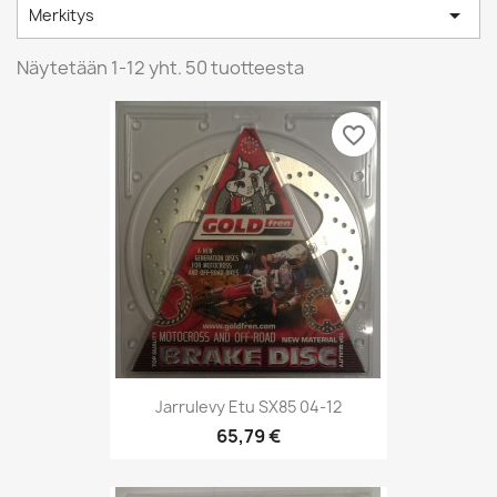

Merkitys
Näytetään 1-12 yht. 50 tuotteesta
favorite_border
Jarrulevy Etu SX85 04-12
65,79 €