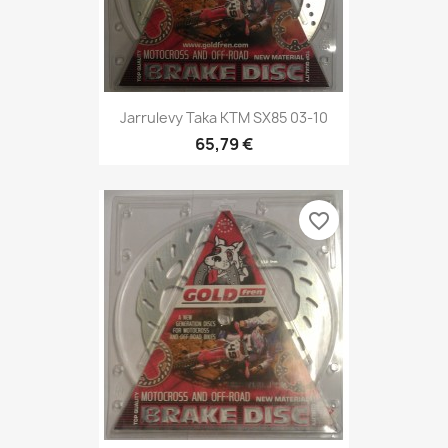
Jarrulevy Taka KTM SX85 03-10
65,79 €
favorite_border