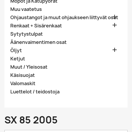
Mopot ja Katupyörät
Muu vaatetus

Ohjaustangot ja muut ohjaukseen liittyvät osat

Renkaat + Sisärenkaat
Sytytystulpat
Äänenvaimentimen osat

Öljyt
Ketjut
Muut / Yleisosat
Käsisuojat
Valomaskit
Luettelot / teidostoja
SX 85 2005