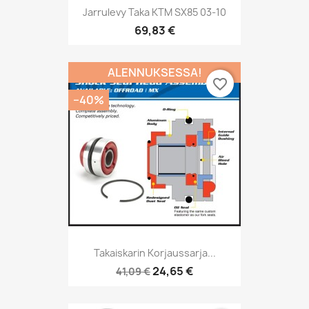
Jarrulevy Taka KTM SX85 03-10
69,83 €
ALENNUKSESSA!
favorite_border
−40%
Takaiskarin Korjaussarja...
24,65 €
41,09 €