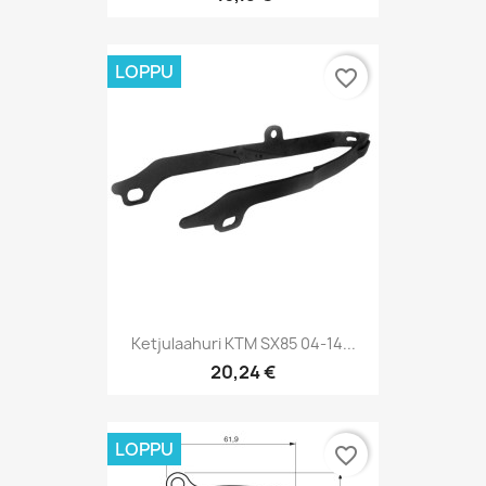
LOPPU
favorite_border
Ketjulaahuri KTM SX85 04-14...
20,24 €
LOPPU
favorite_border