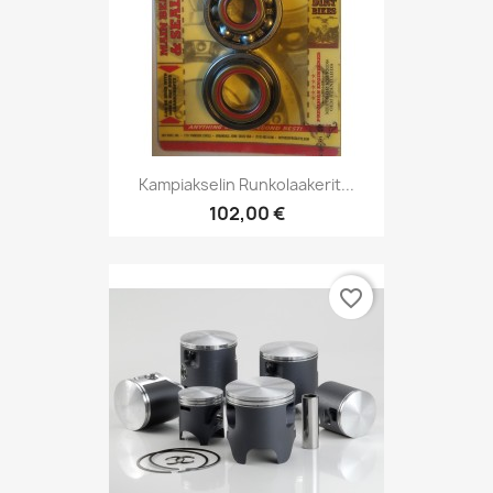
Kampiakselin Runkolaakerit...
102,00 €
favorite_border