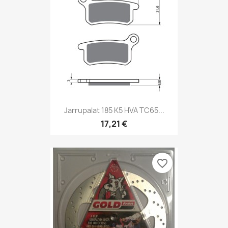
Jarrupalat 185 K5 HVA TC65...
17,21 €
favorite_border