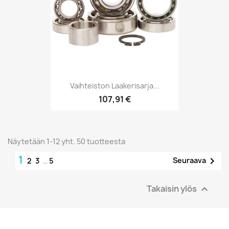
Vaihteiston Laakerisarja...
107,91 €
Näytetään 1-12 yht. 50 tuotteesta
1

Seuraava
2
3
…
5
Takaisin ylös
