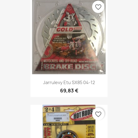
favorite_border
Jarrulevy Etu SX85 04-12
69,83 €
favorite_border