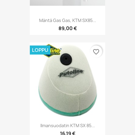
Mäntä Gas Gas, KTM SX85...
89,00 €
LOPPU
favorite_border
Ilmansuodatin KTM SX 85...
16,19 €