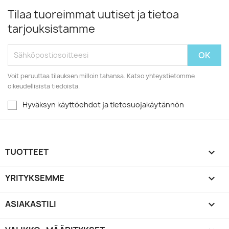
Tilaa tuoreimmat uutiset ja tietoa
tarjouksistamme
Voit peruuttaa tilauksen milloin tahansa. Katso yhteystietomme
oikeudellisista tiedoista.
Hyväksyn käyttöehdot ja tietosuojakäytännön
TUOTTEET

YRITYKSEMME

ASIAKASTILI
