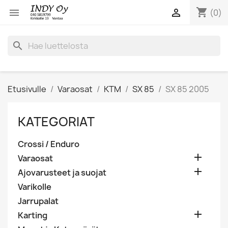
shopping_cart


(0)
search
Etusivulle
Varaosat
KTM
SX 85
SX 85 2005
KATEGORIAT
Crossi / Enduro

Varaosat

Ajovarusteet ja suojat
Varikolle
Jarrupalat

Karting