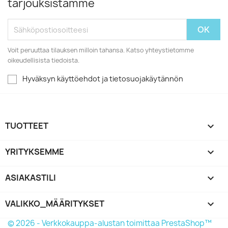
tarjouksistamme
Voit peruuttaa tilauksen milloin tahansa. Katso yhteystietomme
oikeudellisista tiedoista.
Hyväksyn käyttöehdot ja tietosuojakäytännön
TUOTTEET

YRITYKSEMME

ASIAKASTILI

VALIKKO_MÄÄRITYKSET
keyboard_arrow_down
© 2026 - Verkkokauppa-alustan toimittaa PrestaShop™