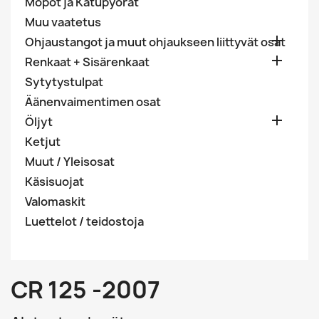
Mopot ja Katupyörät
Muu vaatetus

Ohjaustangot ja muut ohjaukseen liittyvät osat

Renkaat + Sisärenkaat
Sytytystulpat
Äänenvaimentimen osat

Öljyt
Ketjut
Muut / Yleisosat
Käsisuojat
Valomaskit
Luettelot / teidostoja
CR 125 -2007