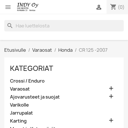
shopping_cart


(0)
search
Etusivulle
Varaosat
Honda
CR 125 -2007
KATEGORIAT
Crossi / Enduro

Varaosat

Ajovarusteet ja suojat
Varikolle
Jarrupalat

Karting