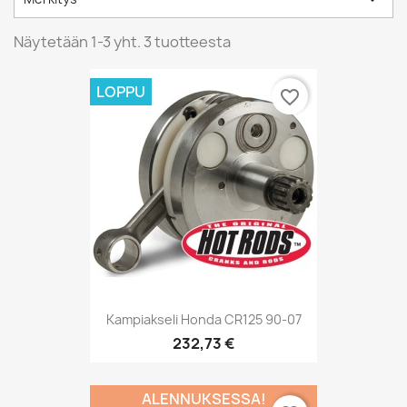
Näytetään 1-3 yht. 3 tuotteesta
LOPPU
favorite_border
Kampiakseli Honda CR125 90-07
232,73 €
ALENNUKSESSA!