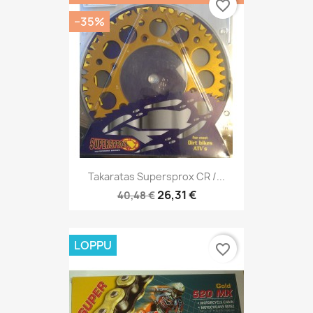
favorite_border
−35%
Takaratas Supersprox CR /...
26,31 €
40,48 €
LOPPU
favorite_border