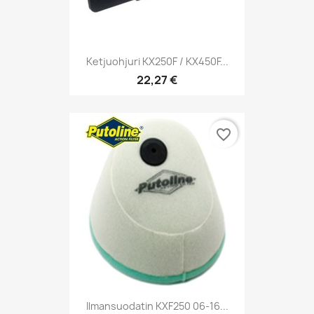
Ketjuohjuri KX250F / KX450F...
22,27 €
favorite_border
Ilmansuodatin KXF250 06-16...