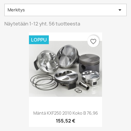

Merkitys
Näytetään 1-12 yht. 56 tuotteesta
LOPPU
favorite_border
Mäntä KXF250 2010 Koko B 76,96
155,52 €