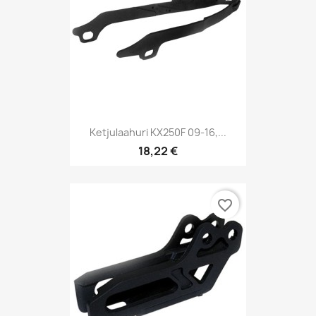
Ketjulaahuri KX250F 09-16,...
18,22 €
favorite_border