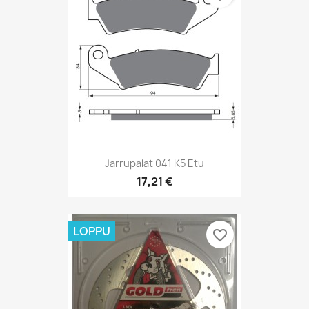
Jarrupalat 041 K5 Etu
17,21 €
LOPPU
favorite_border