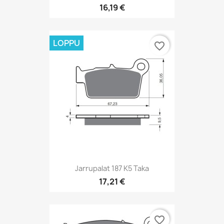
16,19 €
LOPPU
favorite_border
Jarrupalat 187 K5 Taka
17,21 €
favorite_border