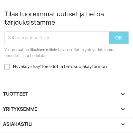
Tilaa tuoreimmat uutiset ja tietoa
tarjouksistamme
Voit peruuttaa tilauksen milloin tahansa. Katso yhteystietomme
oikeudellisista tiedoista.
Hyväksyn käyttöehdot ja tietosuojakäytännön
TUOTTEET

YRITYKSEMME

ASIAKASTILI
