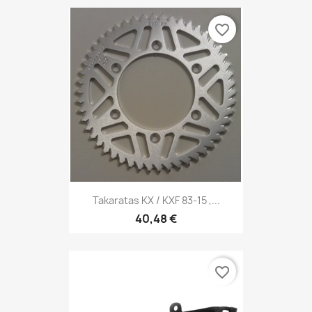
favorite_border
Takaratas KX / KXF 83-15 ,...
40,48 €
favorite_border