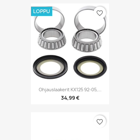
LOPPU
favorite_border
Ohjauslaakerit KX125 92-05,...
34,99 €
favorite_border