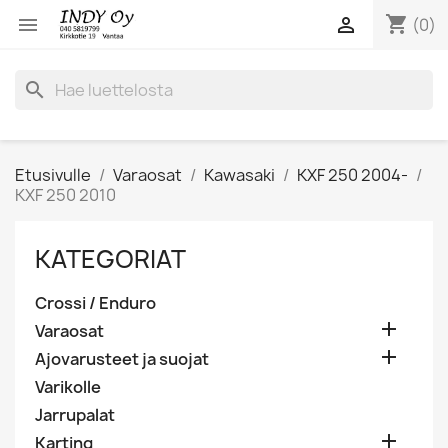
shopping_cart


(0)
search
Etusivulle
Varaosat
Kawasaki
KXF 250 2004-
KXF 250 2010
KATEGORIAT
Crossi / Enduro

Varaosat

Ajovarusteet ja suojat
Varikolle
Jarrupalat

Karting