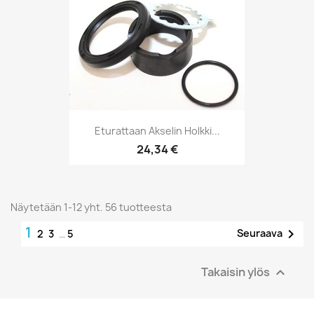
Eturattaan Akselin Holkki...
24,34 €
Näytetään 1-12 yht. 56 tuotteesta
1

Seuraava
2
3
…
5
Takaisin ylös
