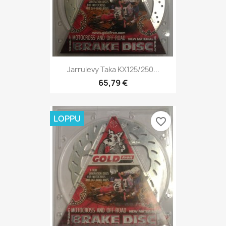
Jarrulevy Taka KX125/250...
65,79 €
LOPPU
favorite_border