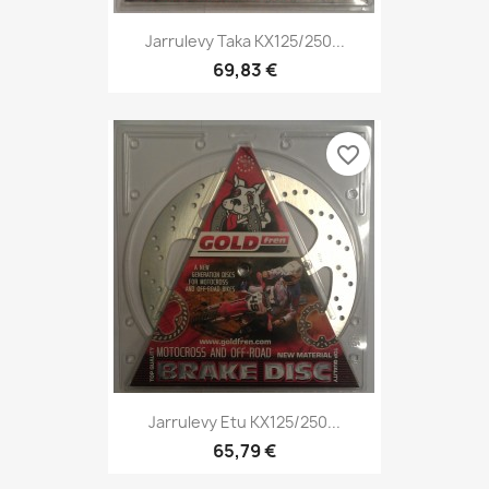
Jarrulevy Taka KX125/250...
69,83 €
favorite_border
Jarrulevy Etu KX125/250...
65,79 €