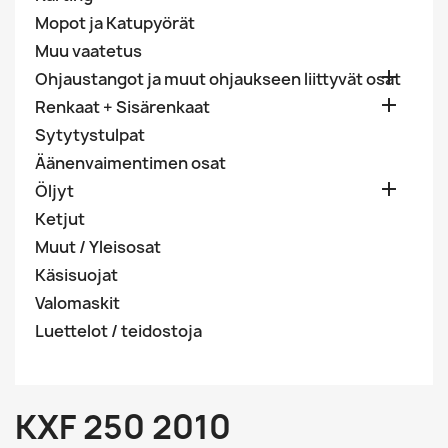
Mopot ja Katupyörät
Muu vaatetus

Ohjaustangot ja muut ohjaukseen liittyvät osat

Renkaat + Sisärenkaat
Sytytystulpat
Äänenvaimentimen osat

Öljyt
Ketjut
Muut / Yleisosat
Käsisuojat
Valomaskit
Luettelot / teidostoja
KXF 250 2010