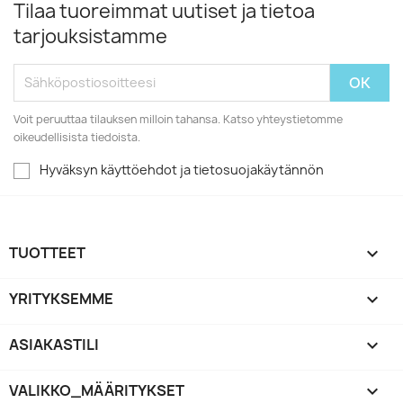
Tilaa tuoreimmat uutiset ja tietoa
tarjouksistamme
Voit peruuttaa tilauksen milloin tahansa. Katso yhteystietomme
oikeudellisista tiedoista.
Hyväksyn käyttöehdot ja tietosuojakäytännön
TUOTTEET

YRITYKSEMME

ASIAKASTILI

VALIKKO_MÄÄRITYKSET
keyboard_arrow_down