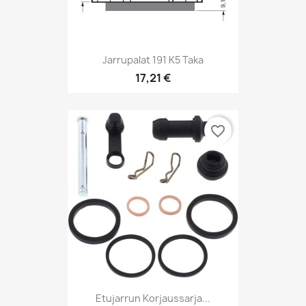
Jarrupalat 191 K5 Taka
17,21 €
favorite_border
Etujarrun Korjaussarja...