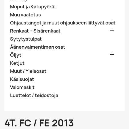
Mopot ja Katupyörät
Muu vaatetus

Ohjaustangot ja muut ohjaukseen liittyvät osat

Renkaat + Sisärenkaat
Sytytystulpat
Äänenvaimentimen osat

Öljyt
Ketjut
Muut / Yleisosat
Käsisuojat
Valomaskit
Luettelot / teidostoja
4T. FC / FE 2013