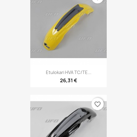
Etulokari HVA TC/TE...
26,31 €
favorite_border