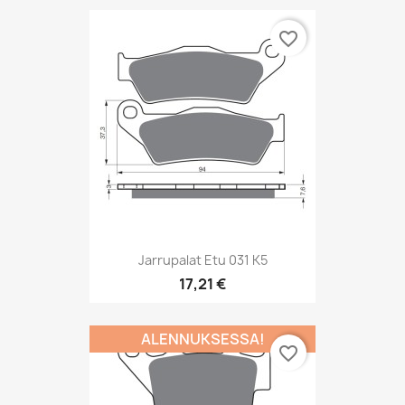
favorite_border
Jarrupalat Etu 031 K5
17,21 €
ALENNUKSESSA!
favorite_border