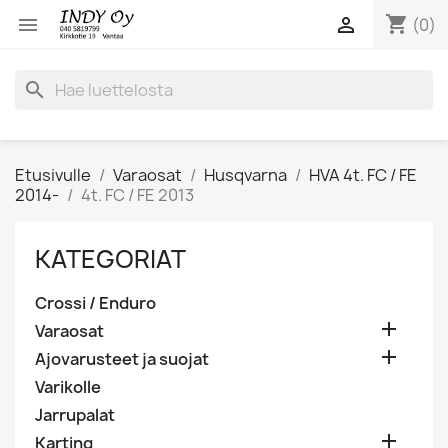
shopping_cart


(0)
search
Etusivulle
Varaosat
Husqvarna
HVA 4t. FC / FE
2014-
4t. FC / FE 2013
KATEGORIAT
Crossi / Enduro

Varaosat

Ajovarusteet ja suojat
Varikolle
Jarrupalat

Karting