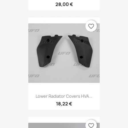
28,00 €
favorite_border
Lower Radiator Covers HVA...
18,22 €
favorite_border