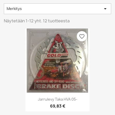

Merkitys
Näytetään 1-12 yht. 12 tuotteesta
favorite_border
Jarrulevy Taka HVA 05-
69,83 €