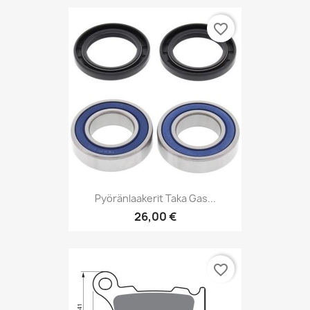
favorite_border
Pyöränlaakerit Taka Gas...
26,00 €
favorite_border