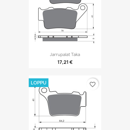
Jarrupalat Taka
17,21 €
LOPPU
favorite_border