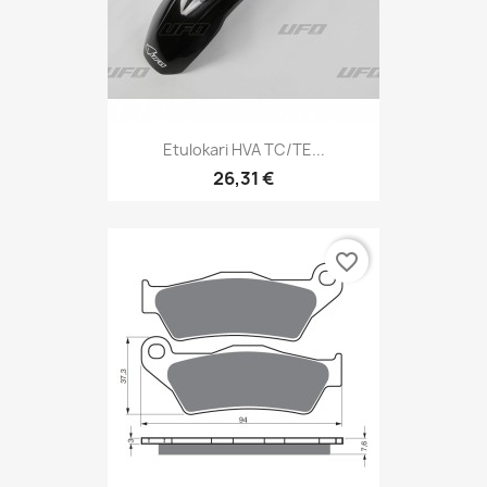
Etulokari HVA TC/TE...
26,31 €
favorite_border