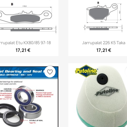
Pikakatselu
Pikakatselu


rrupalat Etu KX80/85 97-18
Jarrupalat 226 K5 Taka
17,21 €
17,21 €
favorite_border