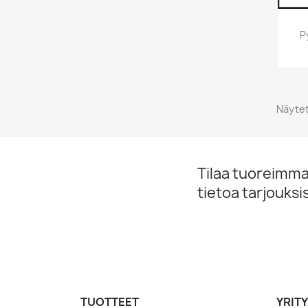
P
Näytet
Tilaa tuoreimmat
tietoa tarjouks
TUOTTEET
YRIT