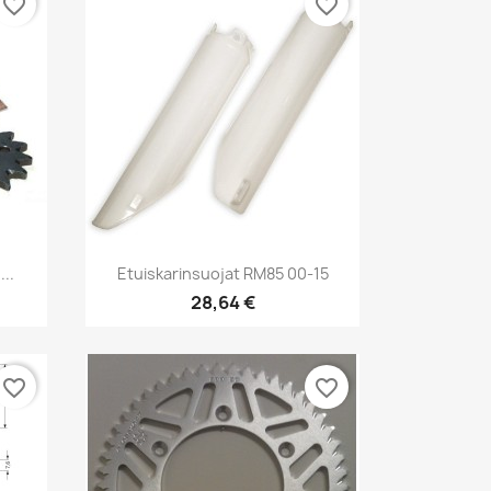
favorite_border
favorite_border
Pikakatselu

..
Etuiskarinsuojat RM85 00-15
28,64 €
favorite_border
favorite_border