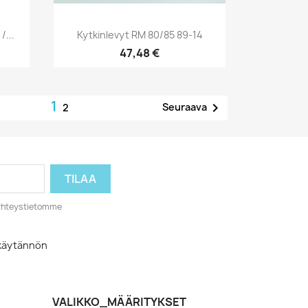
Pikakatselu

/...
Kytkinlevyt RM 80/85 89-14
47,48 €
1

Seuraava
2
o yhteystietomme
akäytännön
VALIKKO_MÄÄRITYKSET