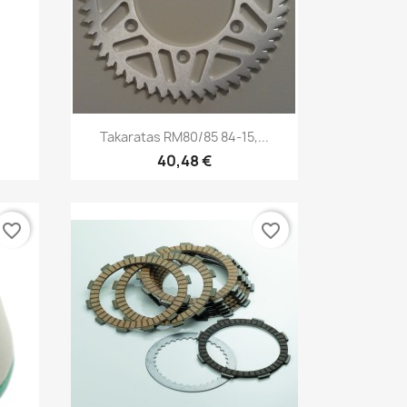
Pikakatselu

Takaratas RM80/85 84-15,...
40,48 €
favorite_border
favorite_border