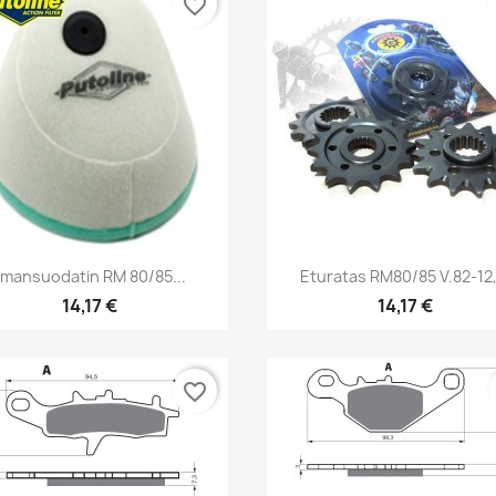
favorite_border
Pikakatselu
Pikakatselu


Ilmansuodatin RM 80/85...
Eturatas RM80/85 V.82-12,.
14,17 €
14,17 €
favorite_border