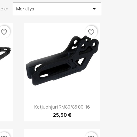

tele:
Merkitys
favorite_border
favorite_border
Pikakatselu

5
Ketjuohjuri RM80/85 00-16
25,30 €