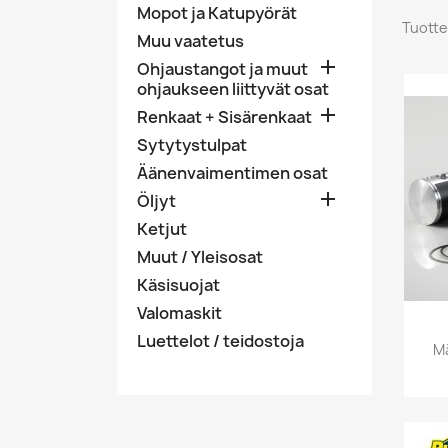
Mopot ja Katupyörät
Tuotte
Muu vaatetus

Ohjaustangot ja muut
ohjaukseen liittyvät osat

Renkaat + Sisärenkaat
Sytytystulpat
Äänenvaimentimen osat

Öljyt
Ketjut
Muut / Yleisosat
Käsisuojat
Valomaskit
Luettelot / teidostoja
Mä