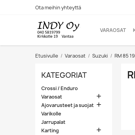
Ota meihin yhteyttä
VARAOSAT
Etusivulle
Varaosat
Suzuki
RM 85 1
R
KATEGORIAT
Crossi / Enduro

Varaosat

Ajovarusteet ja suojat
Varikolle
Jarrupalat

Karting