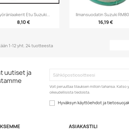
Pikakatselu
Pikakatselu


yöränlaakerit Etu Suzuki...
Ilmansuodatin Suzuki RM80 
8,10 €
16,19 €
ään 1-12 yht. 24 tuotteesta
 uutiset ja
istamme
Voit peruuttaa tilauksen milloin tahansa. Kats
oikeudellisista tiedoista.
Hyväksyn käyttöehdot ja tietosuoj
YKSEMME
ASIAKASTILI