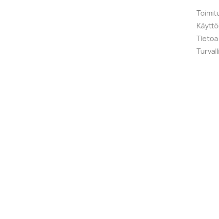
Toimit
Käytt
Tietoa
Turval