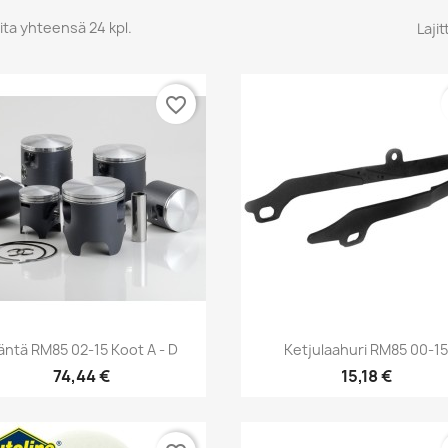
ita yhteensä 24 kpl.
Lajit
favorite_border
Pikakatselu
Pikakatselu


ntä RM85 02-15 Koot A - D
Ketjulaahuri RM85 00-1
74,44 €
15,18 €