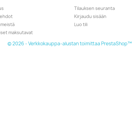
us
Tilauksen seuranta
öehdot
Kirjaudu sisään
 meistä
Luo tili
liset maksutavat
© 2026 - Verkkokauppa-alustan toimittaa PrestaShop™