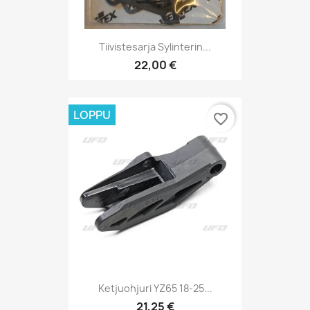
Tiivistesarja Sylinterin...
22,00 €
LOPPU
favorite_border
Ketjuohjuri YZ65 18-25...
21,25 €