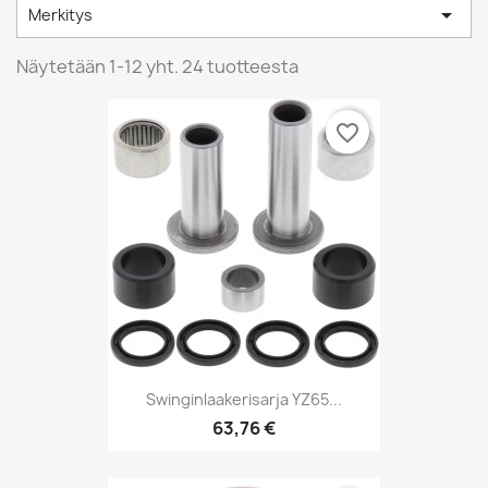

Merkitys
Näytetään 1-12 yht. 24 tuotteesta
favorite_border
Swinginlaakerisarja YZ65...
63,76 €