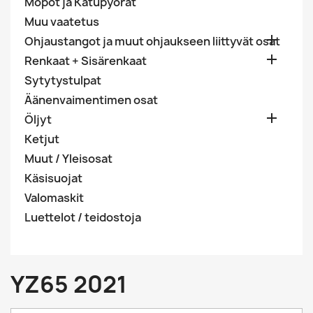
Mopot ja Katupyörät
Muu vaatetus

Ohjaustangot ja muut ohjaukseen liittyvät osat

Renkaat + Sisärenkaat
Sytytystulpat
Äänenvaimentimen osat

Öljyt
Ketjut
Muut / Yleisosat
Käsisuojat
Valomaskit
Luettelot / teidostoja
YZ65 2021