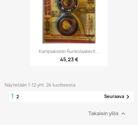
Kampiakselin Runkolaakerit...
45,23 €
Näytetään 1-12 yht. 24 tuotteesta
1

Seuraava
2
Takaisin ylös
