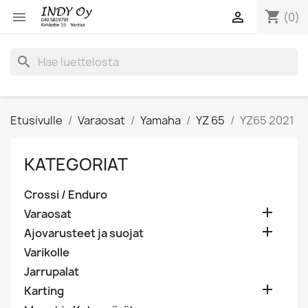
shopping_cart


(0)
search
Etusivulle
Varaosat
Yamaha
YZ 65
YZ65 2021
KATEGORIAT
Crossi / Enduro

Varaosat

Ajovarusteet ja suojat
Varikolle
Jarrupalat

Karting