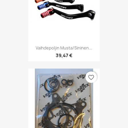
Vaihdepoljin Musta/sininen...
39,47 €
favorite_border