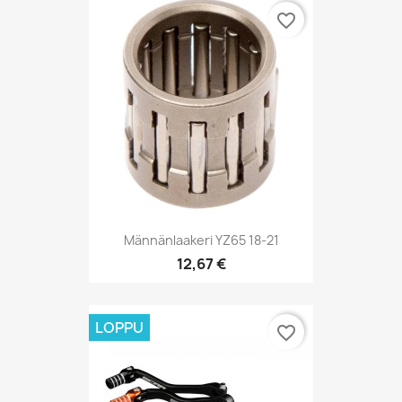
favorite_border
Männänlaakeri YZ65 18-21
12,67 €
LOPPU
favorite_border