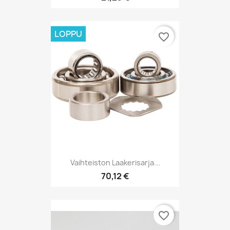
LOPPU
favorite_border
Vaihteiston Laakerisarja...
70,12 €
favorite_border