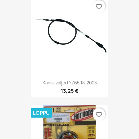
favorite_border
Kaasuvaijeri YZ65 18-2023
13,25 €
LOPPU
favorite_border