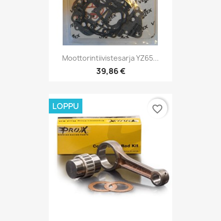
Moottorintiivistesarja YZ65...
39,86 €
LOPPU
favorite_border