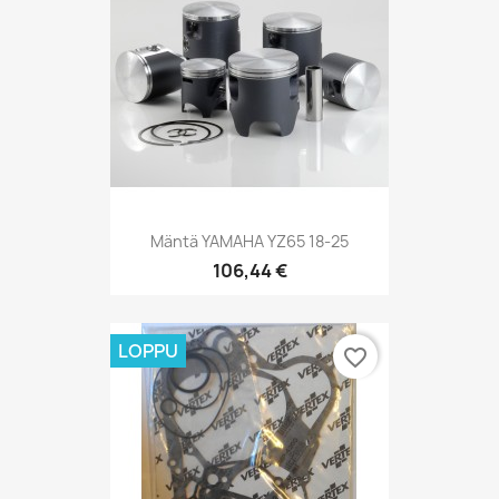
Mäntä YAMAHA YZ65 18-25
106,44 €
LOPPU
favorite_border