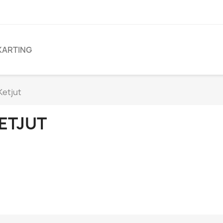
KARTING
Ketjut
ETJUT