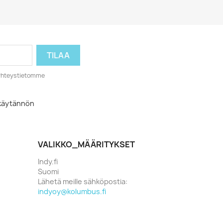
o yhteystietomme
akäytännön
VALIKKO_MÄÄRITYKSET
Indy.fi
Suomi
Lähetä meille sähköpostia:
indyoy@kolumbus.fi