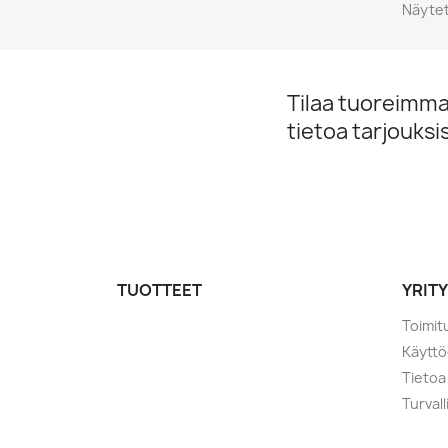
Näytet
Tilaa tuoreimmat
tietoa tarjouks
TUOTTEET
YRIT
Toimit
Käytt
Tietoa
Turval