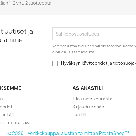
ään 1-2 yht. 2 tuotteesta
 uutiset ja
istamme
Voit peruuttaa tilauksen milloin tahansa. Kats
oikeudellisista tiedoista.
Hyväksyn käyttöehdot ja tietosuoj
YKSEMME
ASIAKASTILI
us
Tilauksen seuranta
öehdot
Kirjaudu sisään
 meistä
Luo tili
liset maksutavat
© 2026 - Verkkokauppa-alustan toimittaa PrestaShop™