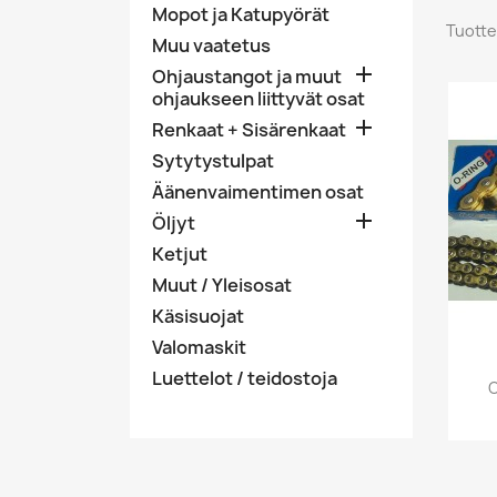
Mopot ja Katupyörät
Tuotte
Muu vaatetus

Ohjaustangot ja muut
ohjaukseen liittyvät osat

Renkaat + Sisärenkaat
Sytytystulpat
Äänenvaimentimen osat

Öljyt
Ketjut
Muut / Yleisosat
Käsisuojat
Valomaskit
Luettelot / teidostoja
C