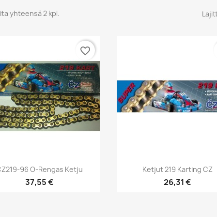
ita yhteensä 2 kpl.
Lajit
favorite_border
Pikakatselu
Pikakatselu


Z219-96 O-Rengas Ketju
Ketjut 219 Karting CZ
37,55 €
26,31 €