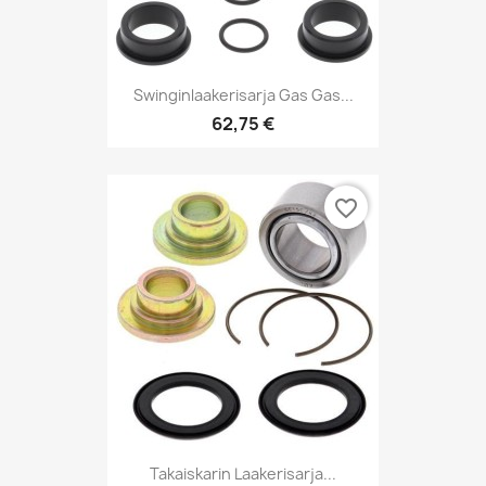
Swinginlaakerisarja Gas Gas...
62,75 €
favorite_border
Takaiskarin Laakerisarja...