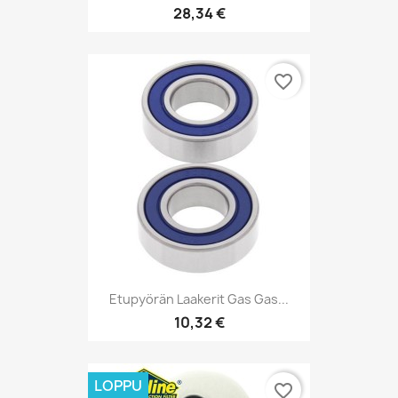
28,34 €
favorite_border
Etupyörän Laakerit Gas Gas...
10,32 €
LOPPU
favorite_border