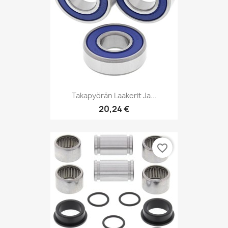
Takapyörän Laakerit Ja...
20,24 €
favorite_border