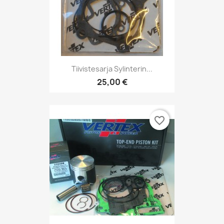
Tiivistesarja Sylinterin...
25,00 €
favorite_border