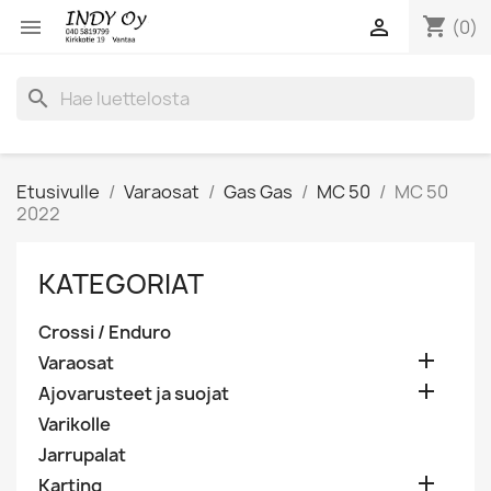
shopping_cart


(0)
search
Etusivulle
Varaosat
Gas Gas
MC 50
MC 50
2022
KATEGORIAT
Crossi / Enduro

Varaosat

Ajovarusteet ja suojat
Varikolle
Jarrupalat

Karting