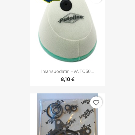
Ilmansuodatin HVA TC50...
8,10 €
favorite_border