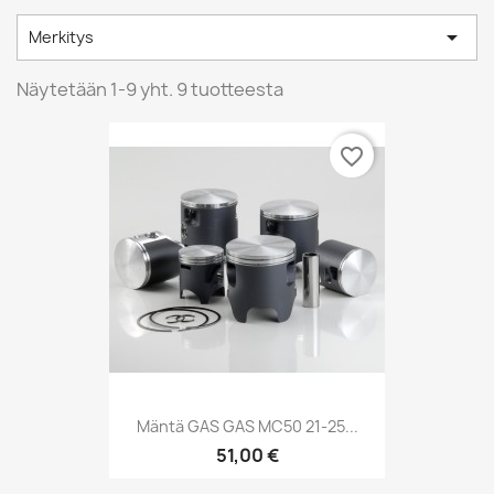

Merkitys
Näytetään 1-9 yht. 9 tuotteesta
favorite_border
Mäntä GAS GAS MC50 21-25...
51,00 €