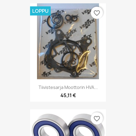
LOPPU
favorite_border
Tiivistesarja Moottorin HVA...
45,11 €
favorite_border