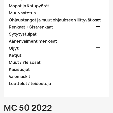
Mopot ja Katupyörät
Muu vaatetus

Ohjaustangot ja muut ohjaukseen liittyvät osat

Renkaat + Sisärenkaat
Sytytystulpat
Äänenvaimentimen osat

Öljyt
Ketjut
Muut / Yleisosat
Käsisuojat
Valomaskit
Luettelot / teidostoja
MC 50 2022