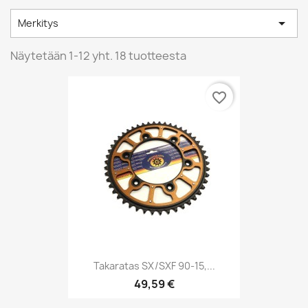

Merkitys
Näytetään 1-12 yht. 18 tuotteesta
favorite_border
Takaratas SX/SXF 90-15,...
49,59 €