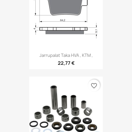
Jarrupalat Taka HVA , KTM ,
22,77 €
favorite_border