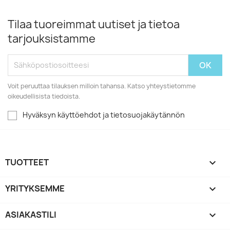
Tilaa tuoreimmat uutiset ja tietoa
tarjouksistamme
Voit peruuttaa tilauksen milloin tahansa. Katso yhteystietomme
oikeudellisista tiedoista.
Hyväksyn käyttöehdot ja tietosuojakäytännön
TUOTTEET

YRITYKSEMME

ASIAKASTILI
