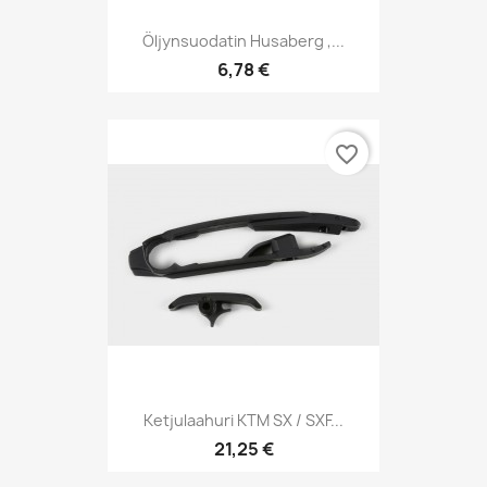
Öljynsuodatin Husaberg ,...
6,78 €
favorite_border
Ketjulaahuri KTM SX / SXF...
21,25 €