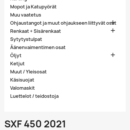
Mopot ja Katupyörät
Muu vaatetus

Ohjaustangot ja muut ohjaukseen liittyvät osat

Renkaat + Sisärenkaat
Sytytystulpat
Äänenvaimentimen osat

Öljyt
Ketjut
Muut / Yleisosat
Käsisuojat
Valomaskit
Luettelot / teidostoja
SXF 450 2021