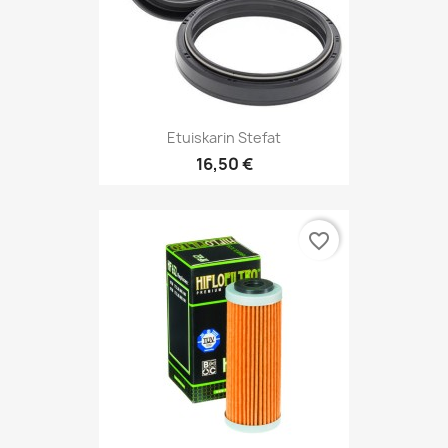
Etuiskarin Stefat
16,50 €
favorite_border