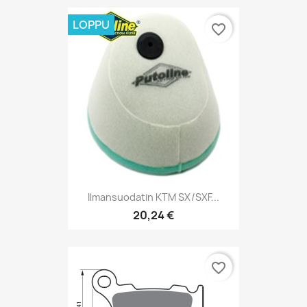
LOPPU
favorite_border
Ilmansuodatin KTM SX/SXF...
20,24 €
favorite_border