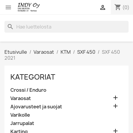
shopping_cart


(0)
search
Etusivulle
Varaosat
KTM
SXF 450
SXF 450
2021
KATEGORIAT
Crossi / Enduro

Varaosat

Ajovarusteet ja suojat
Varikolle
Jarrupalat

Karting