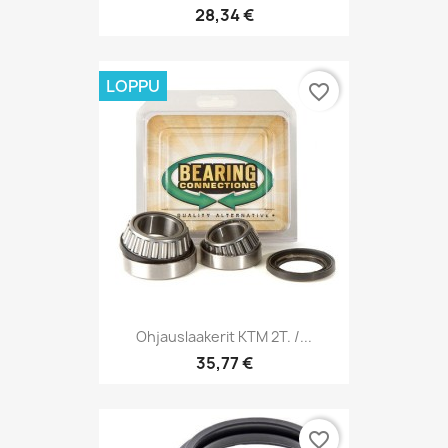
28,34 €
LOPPU
favorite_border
Ohjauslaakerit KTM 2T. /...
35,77 €
favorite_border