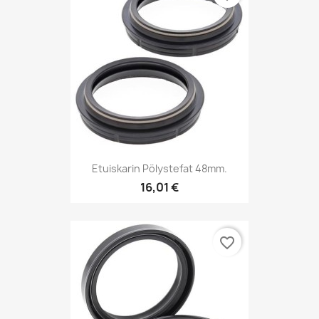
Etuiskarin Pölystefat 48mm.
16,01 €
favorite_border