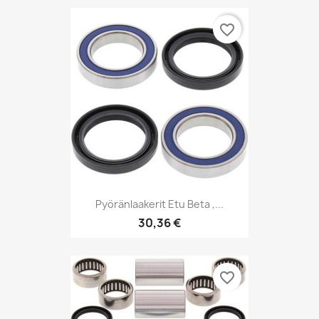
favorite_border
Pyöränlaakerit Etu Beta ,...
30,36 €
favorite_border