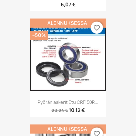
6,07 €
ALENNUKSESSA!
favorite_border
−50%
Pyöränlaakerit Etu CRF150R...
10,12 €
20,24 €
ALENNUKSESSA!
favorite_border