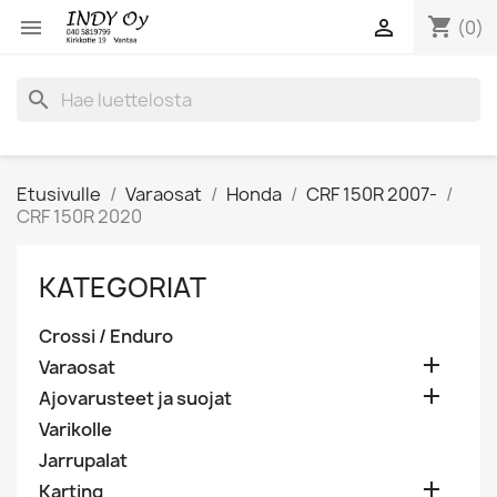
shopping_cart


(0)
search
Etusivulle
Varaosat
Honda
CRF 150R 2007-
CRF 150R 2020
KATEGORIAT
Crossi / Enduro

Varaosat

Ajovarusteet ja suojat
Varikolle
Jarrupalat

Karting