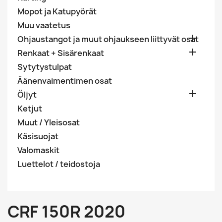
Mopot ja Katupyörät
Muu vaatetus

Ohjaustangot ja muut ohjaukseen liittyvät osat

Renkaat + Sisärenkaat
Sytytystulpat
Äänenvaimentimen osat

Öljyt
Ketjut
Muut / Yleisosat
Käsisuojat
Valomaskit
Luettelot / teidostoja
CRF 150R 2020