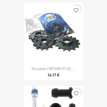
favorite_border
Eturatas CRF150R 07-22 ,...
14,17 €
favorite_border