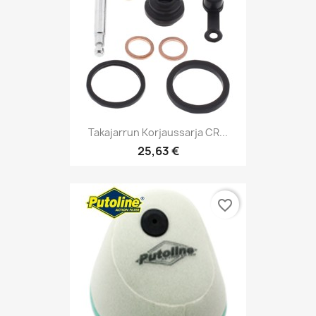
Takajarrun Korjaussarja CR...
25,63 €
favorite_border