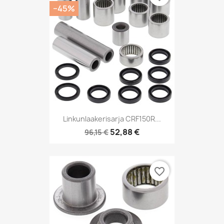
−45%
Linkunlaakerisarja CRF150R...
52,88 €
96,15 €
favorite_border