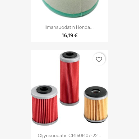
Ilmansuodatin Honda...
16,19 €
favorite_border
Öljynsuodatin CR150R 07-22...