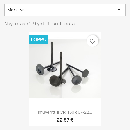

Merkitys
Näytetään 1-9 yht. 9 tuotteesta
LOPPU
favorite_border
Imuventtiili CRF150R 07-22...
22,57 €