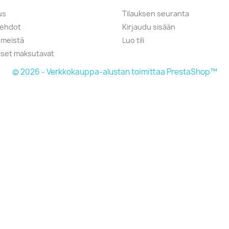
us
Tilauksen seuranta
öehdot
Kirjaudu sisään
 meistä
Luo tili
liset maksutavat
© 2026 - Verkkokauppa-alustan toimittaa PrestaShop™