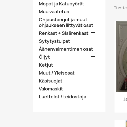
Mopot ja Katupyörät
Tuotte
Muu vaatetus

Ohjaustangot ja muut
ohjaukseen liittyvät osat

Renkaat + Sisärenkaat
Sytytystulpat
Äänenvaimentimen osat

Öljyt
Ketjut
Muut / Yleisosat
Käsisuojat
Valomaskit
Luettelot / teidostoja
J