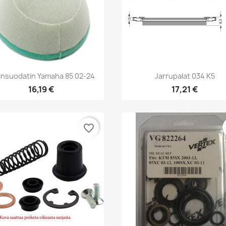
Pikakatselu
Pikakatselu


ansuodatin Yamaha 85 02-24
Jarrupalat 034 K5
16,19 €
17,21 €
favorite_border