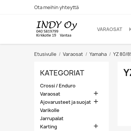
Ota meihin yhteyttä
VARAOSAT
Etusivulle
Varaosat
Yamaha
YZ 80/8
Y
KATEGORIAT
Crossi / Enduro

Varaosat

Ajovarusteet ja suojat
Varikolle
Jarrupalat

Karting