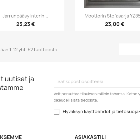
Pikakatselu
Pikakatselu


Jarrunpääsylinterin...
Moottorin Stefasarja YZ85.
23,23 €
23,00 €
ään 1-12 yht. 52 tuotteesta
 uutiset ja
istamme
Voit peruuttaa tilauksen milloin tahansa. Kats
oikeudellisista tiedoista.
Hyväksyn käyttöehdot ja tietosuoj
YKSEMME
ASIAKASTILI