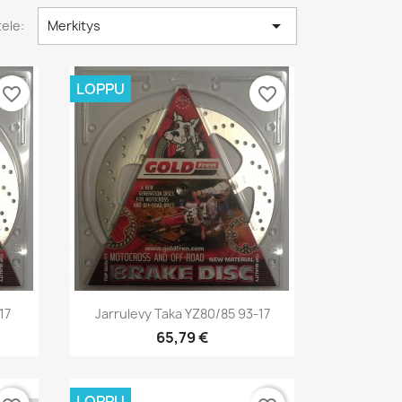

tele:
Merkitys
LOPPU
favorite_border
favorite_border
Pikakatselu

17
Jarrulevy Taka YZ80/85 93-17
65,79 €
LOPPU