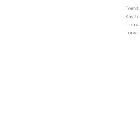
Toimit
Käytt
Tietoa
Turval