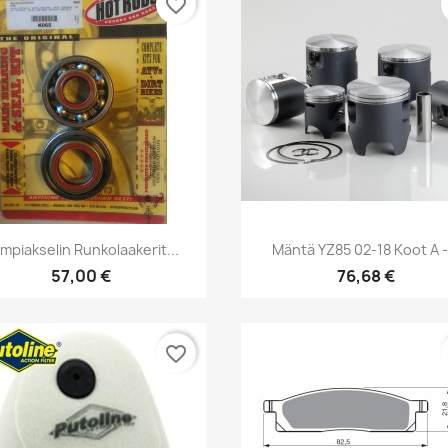
favorite_border
Pikakatselu
Pikakatselu


mpiakselin Runkolaakerit...
Mäntä YZ85 02-18 Koot A -
57,00 €
76,68 €
favorite_border