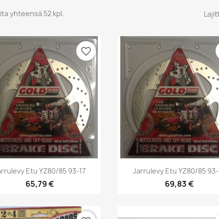
ita yhteensä 52 kpl.
Lajit
favorite_border
Pikakatselu
Pikakatselu


arrulevy Etu YZ80/85 93-17
Jarrulevy Etu YZ80/85 93-
65,79 €
69,83 €