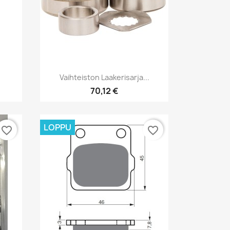
Pikakatselu

Vaihteiston Laakerisarja...
70,12 €
LOPPU
favorite_border
favorite_border