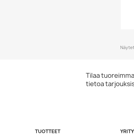
Näytet
Tilaa tuoreimmat
tietoa tarjouks
TUOTTEET
YRIT