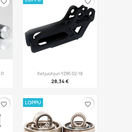
favorite_border
favorite_border
Pikakatselu

 D
Ketjuohjuri YZ85 02-18
28,34 €
LOPPU
favorite_border
favorite_border