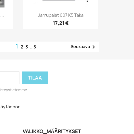
Pikakatselu

..
Jarrupalat 007 K5 Taka
17,21 €
1

Seuraava
2
3
…
5
o yhteystietomme
akäytännön
VALIKKO_MÄÄRITYKSET