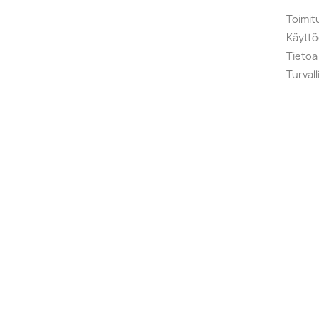
Toimit
Käytt
Tietoa
Turval