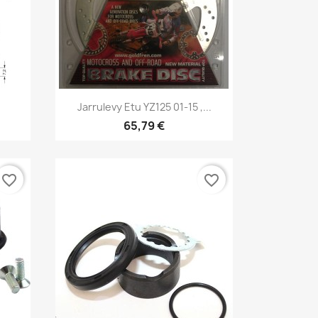
Pikakatselu

Jarrulevy Etu YZ125 01-15 ,...
65,79 €
favorite_border
favorite_border