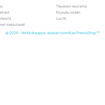
us
Tilauksen seuranta
öehdot
Kirjaudu sisään
 meistä
Luo tili
liset maksutavat
© 2026 - Verkkokauppa-alustan toimittaa PrestaShop™