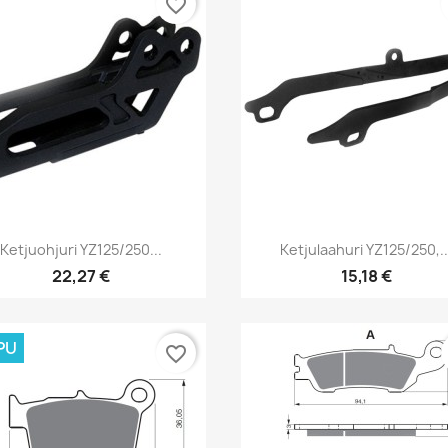
favorite_border
Pikakatselu
Pikakatselu


Ketjuohjuri YZ125/250...
Ketjulaahuri YZ125/250,..
22,27 €
15,18 €
PU
favorite_border