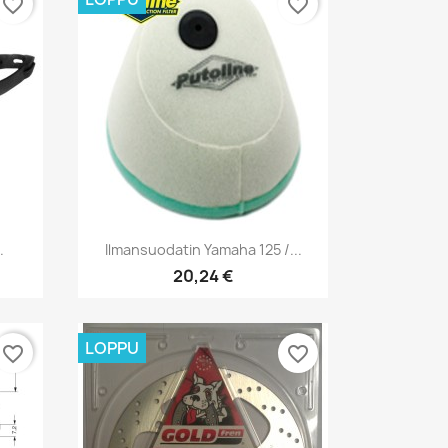
favorite_border
favorite_border
Pikakatselu

.
Ilmansuodatin Yamaha 125 /...
20,24 €
LOPPU
favorite_border
favorite_border