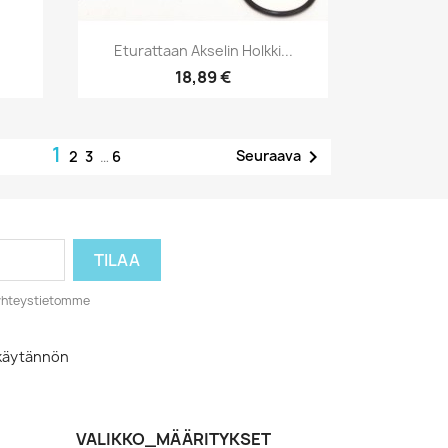
Pikakatselu

Eturattaan Akselin Holkki...
18,89 €
1

Seuraava
2
3
…
6
o yhteystietomme
akäytännön
VALIKKO_MÄÄRITYKSET