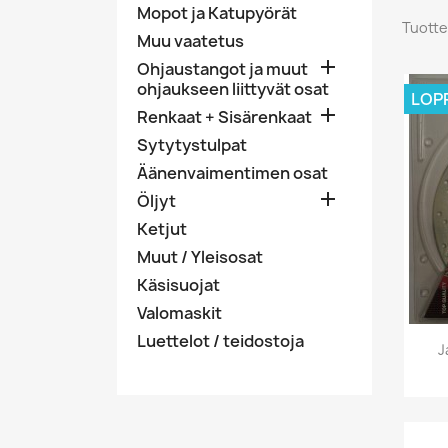
Mopot ja Katupyörät
Tuotte
Muu vaatetus

Ohjaustangot ja muut
ohjaukseen liittyvät osat
LOP

Renkaat + Sisärenkaat
Sytytystulpat
Äänenvaimentimen osat

Öljyt
Ketjut
Muut / Yleisosat
Käsisuojat
Valomaskit
Luettelot / teidostoja
J