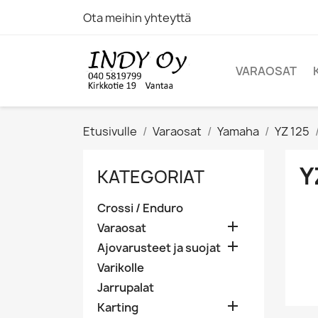
Ota meihin yhteyttä
VARAOSAT
Etusivulle
Varaosat
Yamaha
YZ 125
Y
KATEGORIAT
Crossi / Enduro

Varaosat

Ajovarusteet ja suojat
Varikolle
Jarrupalat

Karting