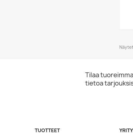
Näytet
Tilaa tuoreimmat
tietoa tarjouks
TUOTTEET
YRIT