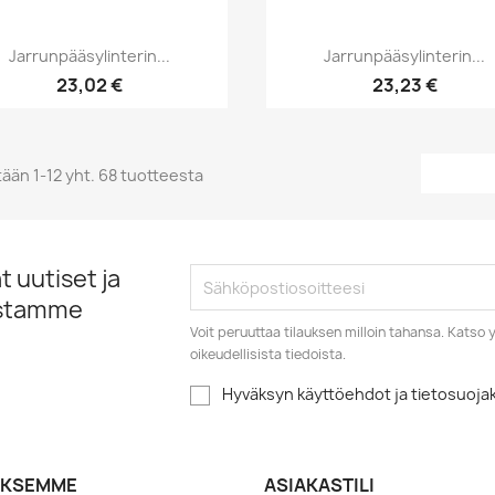
Pikakatselu
Pikakatselu


Jarrunpääsylinterin...
Jarrunpääsylinterin...
23,02 €
23,23 €
ään 1-12 yht. 68 tuotteesta
 uutiset ja
istamme
Voit peruuttaa tilauksen milloin tahansa. Kats
oikeudellisista tiedoista.
Hyväksyn käyttöehdot ja tietosuoj
YKSEMME
ASIAKASTILI