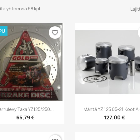
ita yhteensä 68 kpl.
Lajit
PU
favorite_border
Pikakatselu
Pikakatselu


arrulevy Taka YZ125/250...
Mäntä YZ 125 05-21 Koot A 
65,79 €
127,00 €