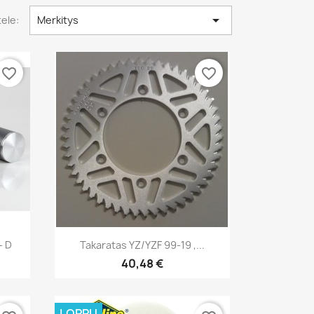

tele:
Merkitys
favorite_border
favorite_border
Pikakatselu

- D
Takaratas YZ/YZF 99-19 ,...
40,48 €
LOPPU