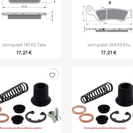
Pikakatselu
Pikakatselu


Jarrupalat 187 K5 Taka
Jarrupalat 248 K5 Etu
17,21 €
17,21 €
favorite_border