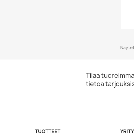
Näytet
Tilaa tuoreimmat
tietoa tarjouks
TUOTTEET
YRIT