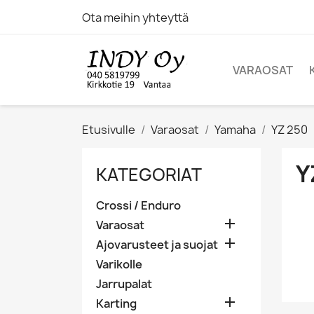
Ota meihin yhteyttä
VARAOSAT
Etusivulle
Varaosat
Yamaha
YZ 250
Y
KATEGORIAT
Crossi / Enduro

Varaosat

Ajovarusteet ja suojat
Varikolle
Jarrupalat

Karting