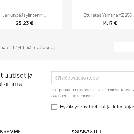
Pikakatselu
Pikakatselu


Jarrunpääsylinterin...
Eturatas Yamaha YZ 250..
23,23 €
14,17 €
ään 1-12 yht. 53 tuotteesta
 uutiset ja
istamme
Voit peruuttaa tilauksen milloin tahansa. Kats
oikeudellisista tiedoista.
Hyväksyn käyttöehdot ja tietosuoj
YKSEMME
ASIAKASTILI