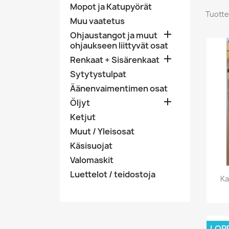
Mopot ja Katupyörät
Tuotte
Muu vaatetus

Ohjaustangot ja muut
ohjaukseen liittyvät osat

Renkaat + Sisärenkaat
Sytytystulpat
Äänenvaimentimen osat

Öljyt
Ketjut
Muut / Yleisosat
Käsisuojat
Valomaskit
Luettelot / teidostoja
Ka
LOP