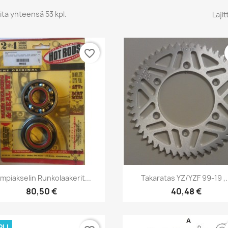
ita yhteensä 53 kpl.
Lajit
favorite_border
Pikakatselu
Pikakatselu


mpiakselin Runkolaakerit...
Takaratas YZ/YZF 99-19 ,.
80,50 €
40,48 €
PU