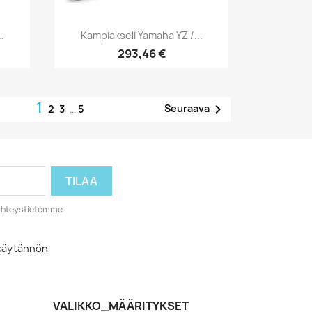
Pikakatselu

.
Kampiakseli Yamaha YZ /...
293,46 €
1

Seuraava
2
3
…
5
o yhteystietomme
akäytännön
VALIKKO_MÄÄRITYKSET