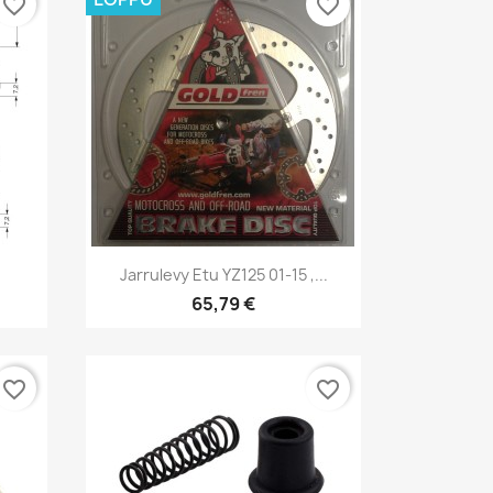
favorite_border
favorite_border
Pikakatselu

Jarrulevy Etu YZ125 01-15 ,...
65,79 €
favorite_border
favorite_border