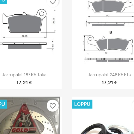
favorite_border
Pikakatselu
Pikakatselu


Jarrupalat 187 K5 Taka
Jarrupalat 248 K5 Etu
17,21 €
17,21 €
PU
LOPPU
favorite_border