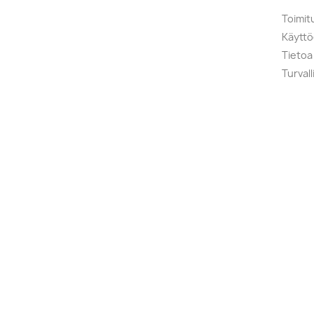
Toimit
Käytt
Tietoa
Turval