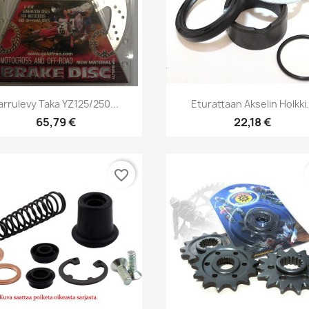
Pikakatselu
Pikakatselu


arrulevy Taka YZ125/250...
Eturattaan Akselin Holkki.
65,79 €
22,18 €
favorite_border