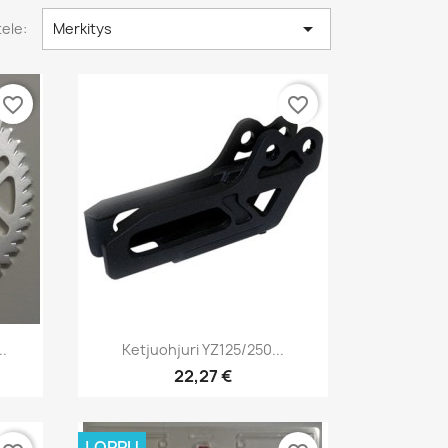

tele:
Merkitys
favorite_border
favorite_border
Pikakatselu

..
Ketjuohjuri YZ125/250...
22,27 €
LOPPU