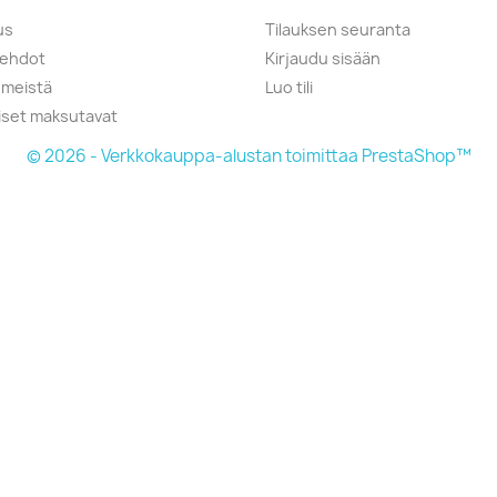
us
Tilauksen seuranta
öehdot
Kirjaudu sisään
 meistä
Luo tili
liset maksutavat
© 2026 - Verkkokauppa-alustan toimittaa PrestaShop™