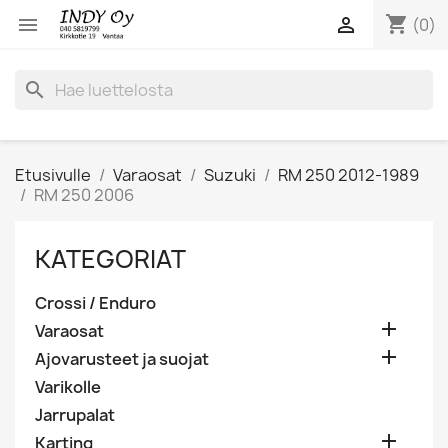
shopping_cart


(0)
search
Etusivulle
Varaosat
Suzuki
RM 250 2012-1989
RM 250 2006
KATEGORIAT
Crossi / Enduro

Varaosat

Ajovarusteet ja suojat
Varikolle
Jarrupalat

Karting