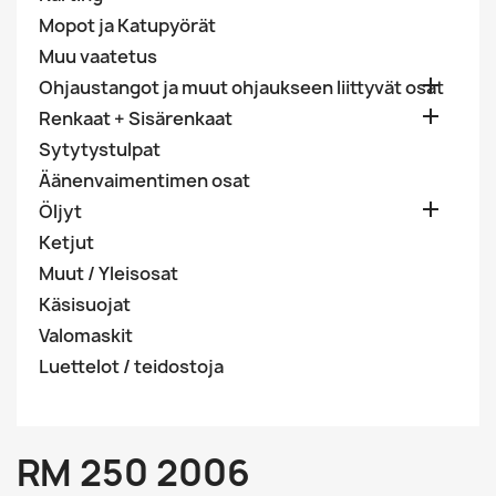
Mopot ja Katupyörät
Muu vaatetus

Ohjaustangot ja muut ohjaukseen liittyvät osat

Renkaat + Sisärenkaat
Sytytystulpat
Äänenvaimentimen osat

Öljyt
Ketjut
Muut / Yleisosat
Käsisuojat
Valomaskit
Luettelot / teidostoja
RM 250 2006