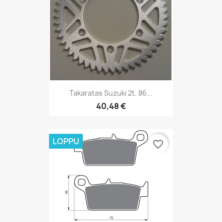
Takaratas Suzuki 2t. 86...
40,48 €
LOPPU
favorite_border