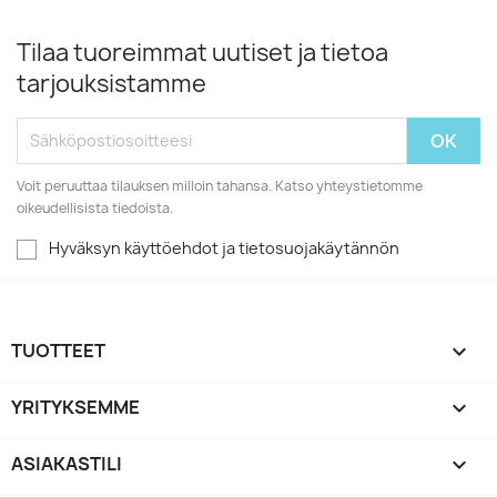
Tilaa tuoreimmat uutiset ja tietoa
tarjouksistamme
Voit peruuttaa tilauksen milloin tahansa. Katso yhteystietomme
oikeudellisista tiedoista.
Hyväksyn käyttöehdot ja tietosuojakäytännön
TUOTTEET

YRITYKSEMME

ASIAKASTILI
