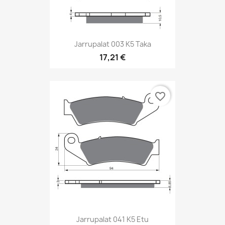
Jarrupalat 003 K5 Taka
17,21 €
favorite_border
Jarrupalat 041 K5 Etu