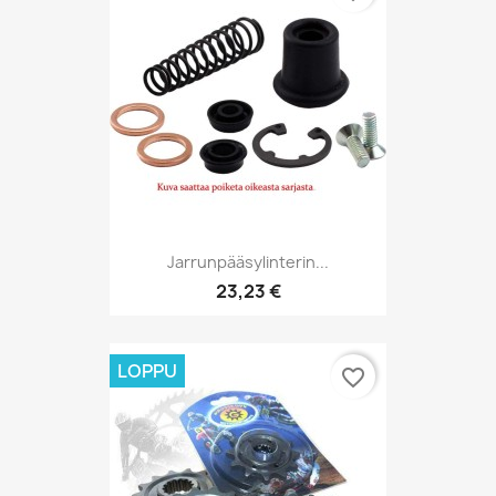
Jarrunpääsylinterin...
23,23 €
LOPPU
favorite_border