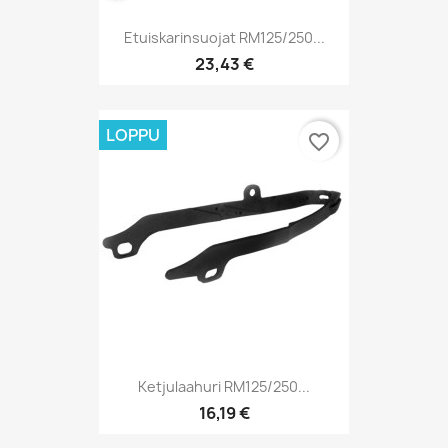
Etuiskarinsuojat RM125/250...
23,43 €
LOPPU
favorite_border
Ketjulaahuri RM125/250...
16,19 €