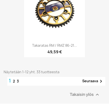
Takaratas RM / RMZ 86-21...
49,59 €
Näytetään 1-12 yht. 33 tuotteesta
1

Seuraava
2
3
Takaisin ylös
