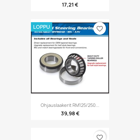
17,21 €
LOPPU
favorite_border
Ohjauslaakerit RM125/250...
39,98 €
favorite_border