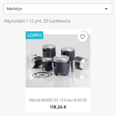

Merkitys
Näytetään 1-12 yht. 33 tuotteesta
LOPPU
favorite_border
Mäntä RM250 03-12 Koko B 66,35
118,24 €