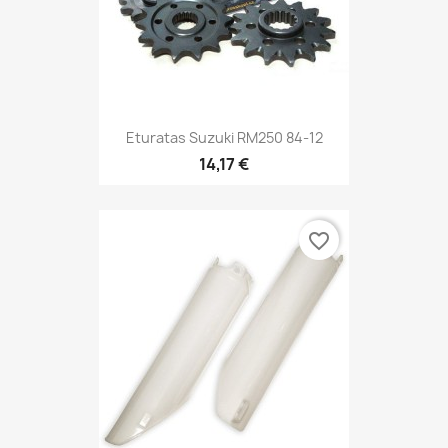
Eturatas Suzuki RM250 84-12
14,17 €
favorite_border