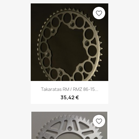
favorite_border
Takaratas RM / RMZ 86-15...
35,42 €
favorite_border