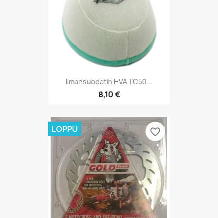
Ilmansuodatin HVA TC50...
8,10 €
LOPPU
favorite_border