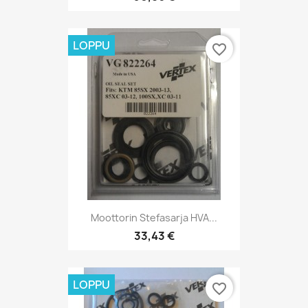
LOPPU
favorite_border
Moottorin Stefasarja HVA...
33,43 €
LOPPU
favorite_border