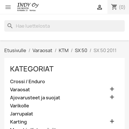
shopping_cart


(0)
search
Etusivulle
Varaosat
KTM
SX 50
SX 50 2011
KATEGORIAT
Crossi / Enduro

Varaosat

Ajovarusteet ja suojat
Varikolle
Jarrupalat

Karting