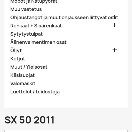
Mopot ja Katupyörät
Muu vaatetus

Ohjaustangot ja muut ohjaukseen liittyvät osat

Renkaat + Sisärenkaat
Sytytystulpat
Äänenvaimentimen osat

Öljyt
Ketjut
Muut / Yleisosat
Käsisuojat
Valomaskit
Luettelot / teidostoja
SX 50 2011