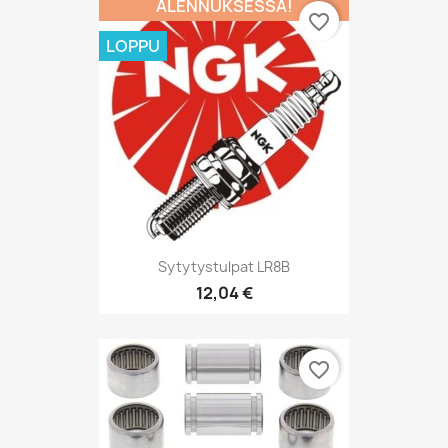
ALENNUKSESSA!
favorite_border
LOPPU
Sytytystulpat LR8B
12,04 €
favorite_border