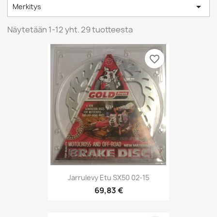

Merkitys
Näytetään 1-12 yht. 29 tuotteesta
favorite_border
Jarrulevy Etu SX50 02-15
69,83 €