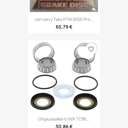
Jarrulevy Taka KTM SX50 Pro...
65,79 €
favorite_border
Ohjauslaakerit HVA TC85...
30,86 €