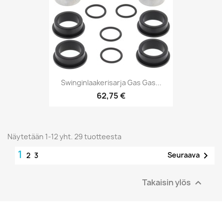
Swinginlaakerisarja Gas Gas...
62,75 €
Näytetään 1-12 yht. 29 tuotteesta
1

Seuraava
2
3
Takaisin ylös
