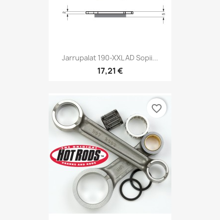
Jarrupalat 190-XXL AD Sopii...
17,21 €
favorite_border