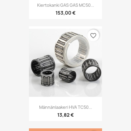
Kiertokanki GAS GAS MC50...
153,00 €
favorite_border
Männänlaakeri HVA TC50...
13,82 €