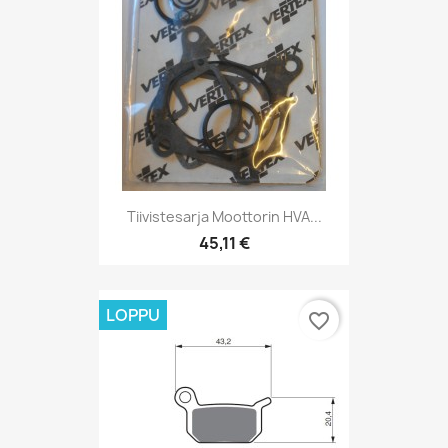
Tiivistesarja Moottorin HVA...
45,11 €
LOPPU
favorite_border