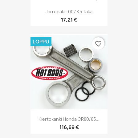
Jarrupalat 007 K5 Taka
17,21 €
LOPPU
favorite_border
Kiertokanki Honda CR80/85...
116,69 €