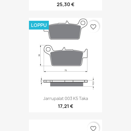
25,30 €
LOPPU
favorite_border
Jarrupalat 003 K5 Taka
17,21 €
favorite_border