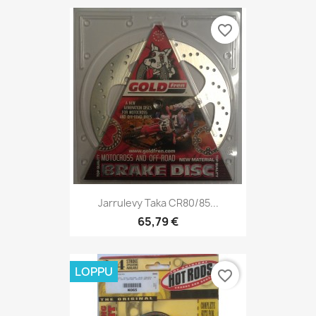
favorite_border
Jarrulevy Taka CR80/85...
65,79 €
LOPPU
favorite_border