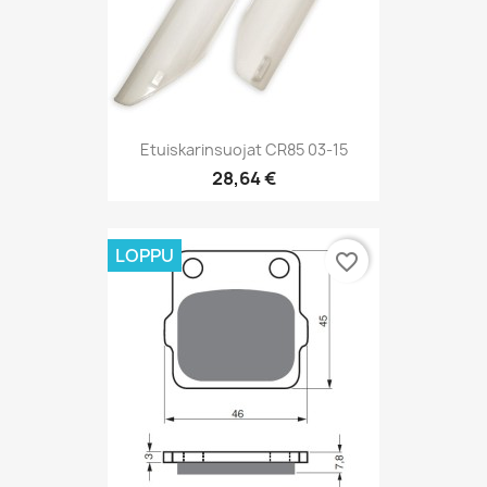
Etuiskarinsuojat CR85 03-15
28,64 €
LOPPU
favorite_border