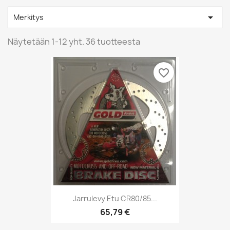

Merkitys
Näytetään 1-12 yht. 36 tuotteesta
favorite_border
Jarrulevy Etu CR80/85...
65,79 €