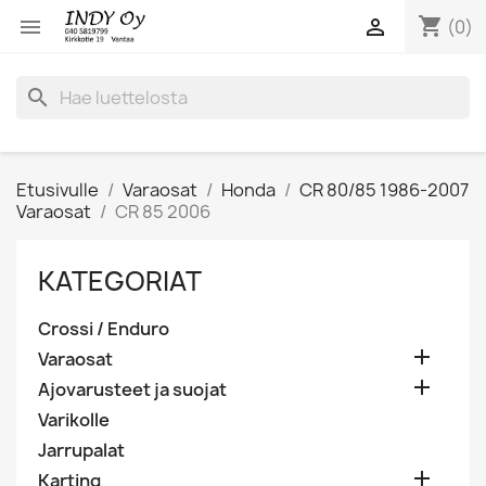
shopping_cart


(0)
search
Etusivulle
Varaosat
Honda
CR 80/85 1986-2007
Varaosat
CR 85 2006
KATEGORIAT
Crossi / Enduro

Varaosat

Ajovarusteet ja suojat
Varikolle
Jarrupalat

Karting