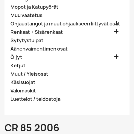
Mopot ja Katupyörät
Muu vaatetus

Ohjaustangot ja muut ohjaukseen liittyvät osat

Renkaat + Sisärenkaat
Sytytystulpat
Äänenvaimentimen osat

Öljyt
Ketjut
Muut / Yleisosat
Käsisuojat
Valomaskit
Luettelot / teidostoja
CR 85 2006