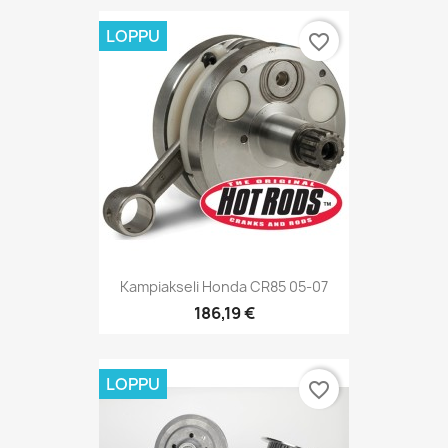
LOPPU
favorite_border
Kampiakseli Honda CR85 05-07
186,19 €
LOPPU
favorite_border