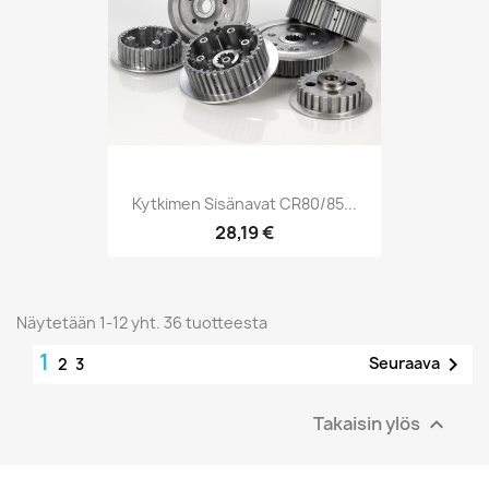
Kytkimen Sisänavat CR80/85...
28,19 €
Näytetään 1-12 yht. 36 tuotteesta
1

Seuraava
2
3
Takaisin ylös
