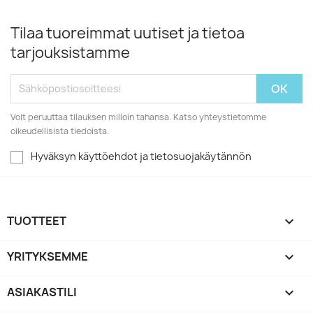
Tilaa tuoreimmat uutiset ja tietoa
tarjouksistamme
Voit peruuttaa tilauksen milloin tahansa. Katso yhteystietomme
oikeudellisista tiedoista.
Hyväksyn käyttöehdot ja tietosuojakäytännön
TUOTTEET

YRITYKSEMME

ASIAKASTILI
