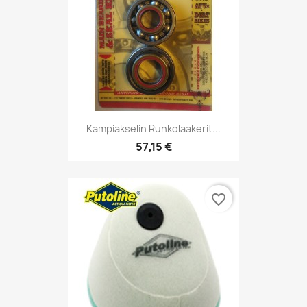
Kampiakselin Runkolaakerit...
57,15 €
favorite_border