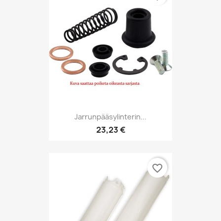
Jarrunpääsylinterin...
23,23 €
favorite_border