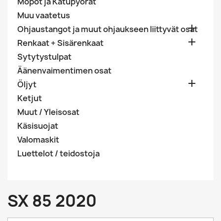
Mopot ja Katupyörät
Muu vaatetus

Ohjaustangot ja muut ohjaukseen liittyvät osat

Renkaat + Sisärenkaat
Sytytystulpat
Äänenvaimentimen osat

Öljyt
Ketjut
Muut / Yleisosat
Käsisuojat
Valomaskit
Luettelot / teidostoja
SX 85 2020