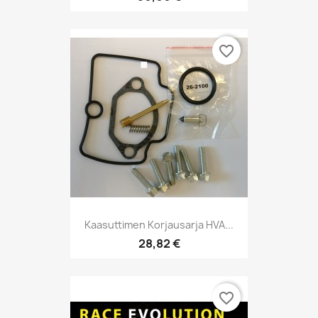
favorite_border
Kaasuttimen Korjausarja HVA...
28,82 €
favorite_border