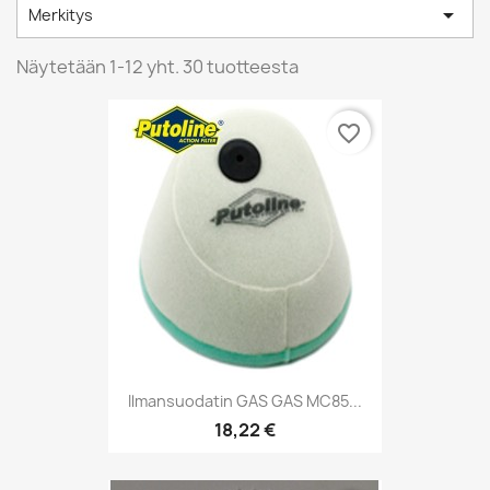

Merkitys
Näytetään 1-12 yht. 30 tuotteesta
favorite_border
Ilmansuodatin GAS GAS MC85...
18,22 €