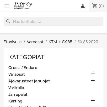
shopping_cart


(0)
search
Etusivulle
Varaosat
KTM
SX 85
SX 85 2020
KATEGORIAT
Crossi / Enduro

Varaosat

Ajovarusteet ja suojat
Varikolle
Jarrupalat

Karting