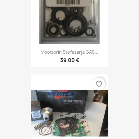
Moottorin Stefasarja GAS...
39,00 €
favorite_border