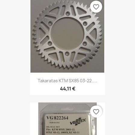
favorite_border
Takaratas KTM SX85 03-22 ,...
44,11 €
favorite_border