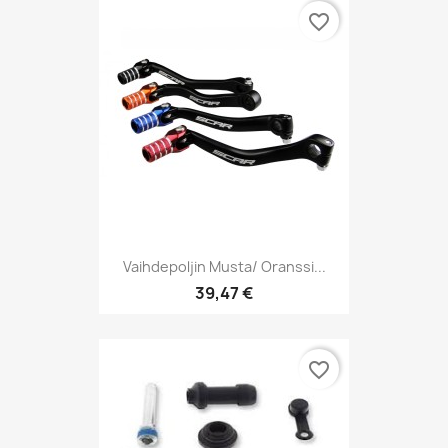
favorite_border
Vaihdepoljin Musta/ Oranssi...
39,47 €
favorite_border