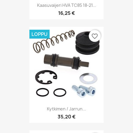
Kaasuvaijeri HVA TC85 18-21...
16,25 €
LOPPU
favorite_border
Kytkimen / Jarrun...
35,20 €