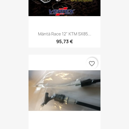
Mäntä Race 12" KTM SX85...
95,73 €
favorite_border