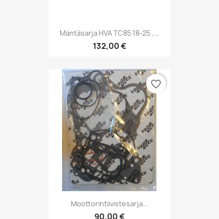
Mäntäsarja HVA TC85 18-25 ,...
132,00 €
favorite_border
Moottorintiivistesarja...
90,00 €