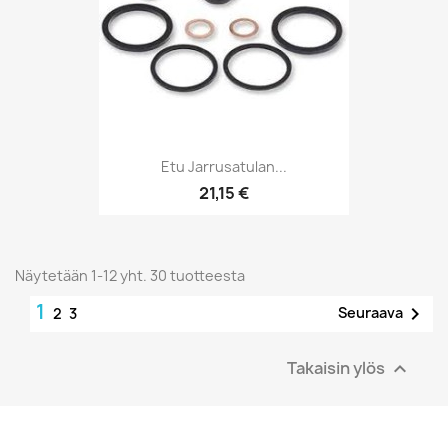
Etu Jarrusatulan...
21,15 €
Näytetään 1-12 yht. 30 tuotteesta
1

Seuraava
2
3
Takaisin ylös
