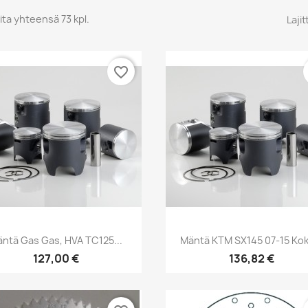
ita yhteensä 73 kpl.
Lajit
favorite_border
Pikakatselu
Pikakatselu


ntä Gas Gas, HVA TC125...
Mäntä KTM SX145 07-15 Kok
127,00 €
136,82 €