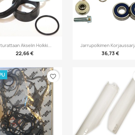
Pikakatselu
Pikakatselu


turattaan Akselin Holkki...
Jarrupolkimen Korjaussarja
22,66 €
36,73 €
PU
favorite_border