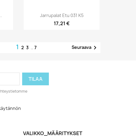
Pikakatselu

.
Jarrupalat Etu 031 K5
17,21 €
1

Seuraava
2
3
…
7
o yhteystietomme
akäytännön
VALIKKO_MÄÄRITYKSET