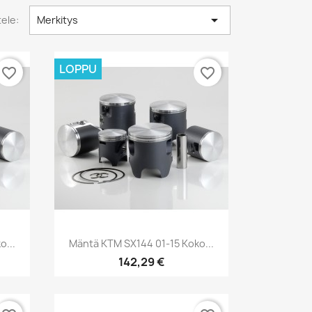

tele:
Merkitys
LOPPU
favorite_border
favorite_border
Pikakatselu

o...
Mäntä KTM SX144 01-15 Koko...
142,29 €