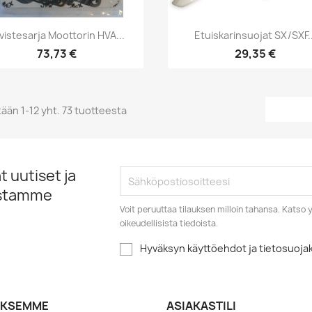
Pikakatselu
Pikakatselu


ivistesarja Moottorin HVA...
Etuiskarinsuojat SX/SXF..
73,73 €
29,35 €
ään 1-12 yht. 73 tuotteesta
 uutiset ja
istamme
Voit peruuttaa tilauksen milloin tahansa. Kats
oikeudellisista tiedoista.
Hyväksyn käyttöehdot ja tietosuoj
YKSEMME
ASIAKASTILI