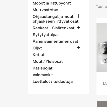
Mopot ja Katupyörät
Tuotte
Muu vaatetus

Ohjaustangot ja muut
ohjaukseen liittyvät osat

Renkaat + Sisärenkaat
Sytytystulpat
Äänenvaimentimen osat

Öljyt
Ketjut
Muut / Yleisosat
Käsisuojat
Valomaskit
Luettelot / teidostoja
Mä