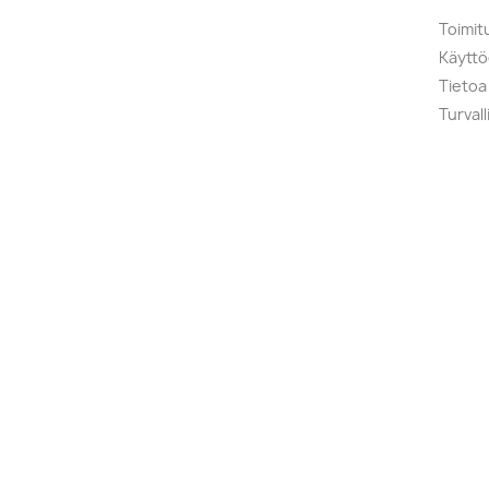
Toimit
Käytt
Tietoa
Turval