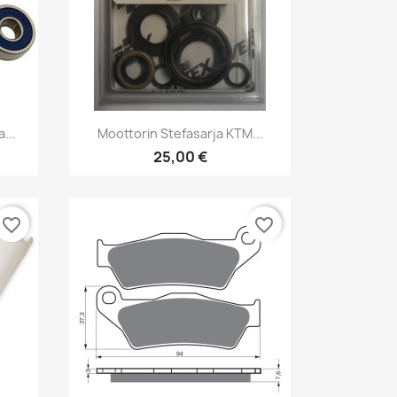
Pikakatselu

...
Moottorin Stefasarja KTM...
25,00 €
favorite_border
favorite_border