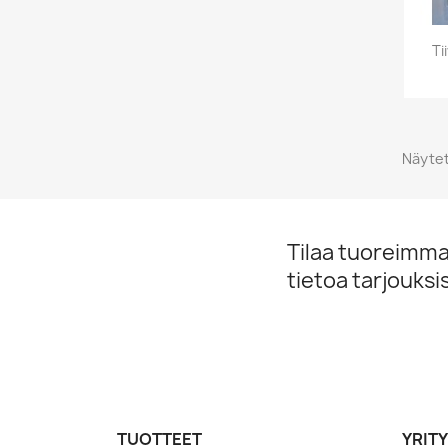
Ti
Näytet
Tilaa tuoreimmat
tietoa tarjouks
TUOTTEET
YRIT