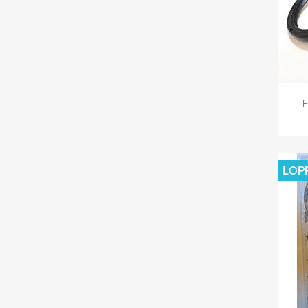
E
LOP