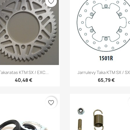
favorite_border
Pikakatselu
Pikakatselu


Takaratas KTM SX / EXC...
Jarrulevy Taka KTM SX / SXF
40,48 €
65,79 €
favorite_border