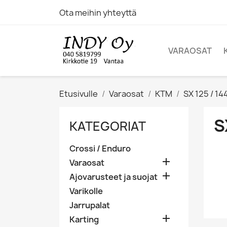
Ota meihin yhteyttä
VARAOSAT
Etusivulle
Varaosat
KTM
SX 125 / 144
S
KATEGORIAT
Crossi / Enduro

Varaosat

Ajovarusteet ja suojat
Varikolle
Jarrupalat

Karting