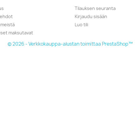
us
Tilauksen seuranta
öehdot
Kirjaudu sisään
 meistä
Luo tili
liset maksutavat
© 2026 - Verkkokauppa-alustan toimittaa PrestaShop™