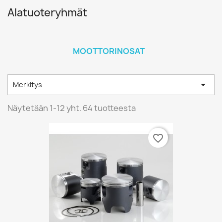
Alatuoteryhmät
MOOTTORINOSAT

Merkitys
Näytetään 1-12 yht. 64 tuotteesta
favorite_border