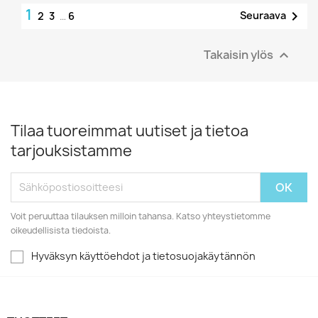
1

Seuraava
2
3
…
6
Takaisin ylös

Tilaa tuoreimmat uutiset ja tietoa
tarjouksistamme
Voit peruuttaa tilauksen milloin tahansa. Katso yhteystietomme
oikeudellisista tiedoista.
Hyväksyn käyttöehdot ja tietosuojakäytännön