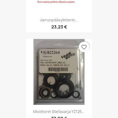
Jarrunpääsylinterin...
23,23 €
favorite_border
Moottorin Stefasarja YZ125...