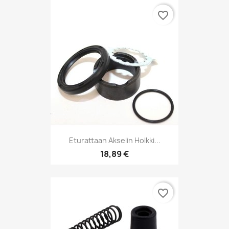
favorite_border
Eturattaan Akselin Holkki...
18,89 €
favorite_border