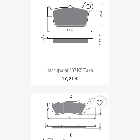
Jarrupalat 187 K5 Taka
17,21 €
favorite_border