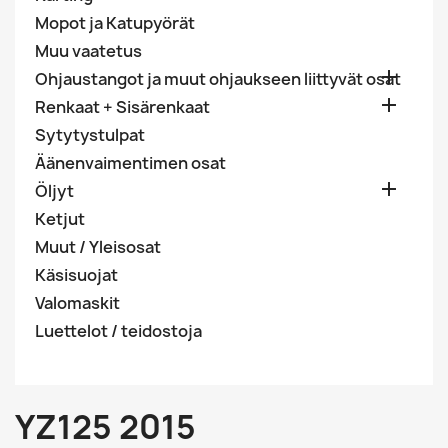
Mopot ja Katupyörät
Muu vaatetus

Ohjaustangot ja muut ohjaukseen liittyvät osat

Renkaat + Sisärenkaat
Sytytystulpat
Äänenvaimentimen osat

Öljyt
Ketjut
Muut / Yleisosat
Käsisuojat
Valomaskit
Luettelot / teidostoja
YZ125 2015