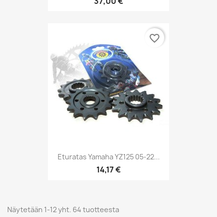
37,00 €
favorite_border
Eturatas Yamaha YZ125 05-22...
14,17 €
Näytetään 1-12 yht. 64 tuotteesta