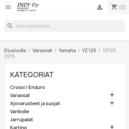
shopping_cart


(0)
search
Etusivulle
Varaosat
Yamaha
YZ 125
YZ125
2015
KATEGORIAT
Crossi / Enduro

Varaosat

Ajovarusteet ja suojat
Varikolle
Jarrupalat

Karting