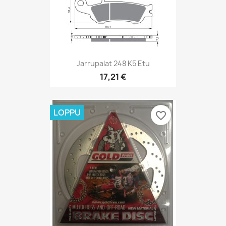
Jarrupalat 248 K5 Etu
17,21 €
LOPPU
favorite_border