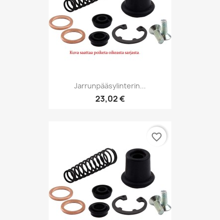
Jarrunpääsylinterin...
23,02 €
favorite_border