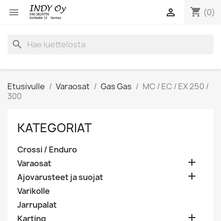
shopping_cart


(0)
search
Etusivulle
Varaosat
Gas Gas
MC / EC / EX 250 /
300
KATEGORIAT
Crossi / Enduro

Varaosat

Ajovarusteet ja suojat
Varikolle
Jarrupalat

Karting