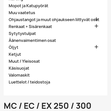
Mopot ja Katupyörät
Muu vaatetus

Ohjaustangot ja muut ohjaukseen liittyvät osat

Renkaat + Sisärenkaat
Sytytystulpat
Äänenvaimentimen osat

Öljyt
Ketjut
Muut / Yleisosat
Käsisuojat
Valomaskit
Luettelot / teidostoja
MC / EC / EX 250 / 300