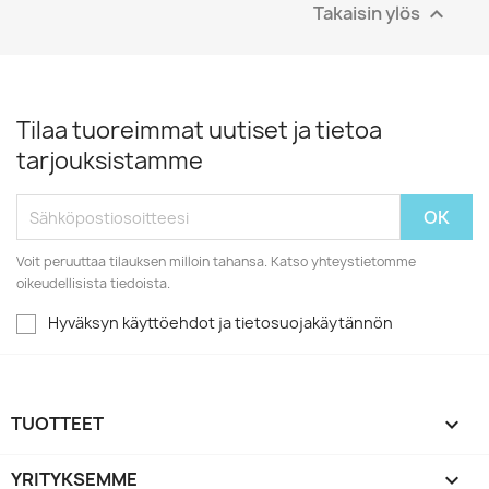
Takaisin ylös

Tilaa tuoreimmat uutiset ja tietoa
tarjouksistamme
Voit peruuttaa tilauksen milloin tahansa. Katso yhteystietomme
oikeudellisista tiedoista.
Hyväksyn käyttöehdot ja tietosuojakäytännön
TUOTTEET

YRITYKSEMME
