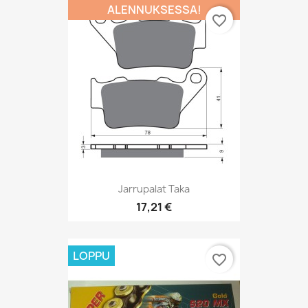
ALENNUKSESSA!
favorite_border
Jarrupalat Taka
17,21 €
LOPPU
favorite_border