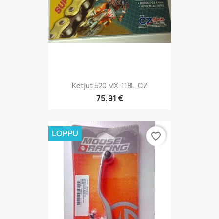
Ketjut 520 MX-118L. CZ
75,91 €
LOPPU
favorite_border