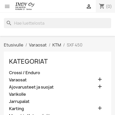
shopping_cart


(0)
search
Etusivulle
Varaosat
KTM
SXF 450
KATEGORIAT
Crossi / Enduro

Varaosat

Ajovarusteet ja suojat
Varikolle
Jarrupalat

Karting