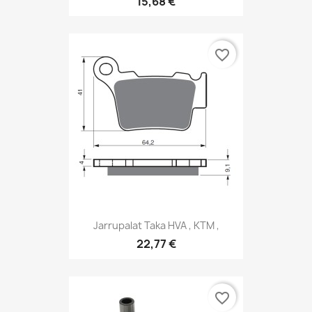
15,68 €
favorite_border
Jarrupalat Taka HVA , KTM ,
22,77 €
favorite_border