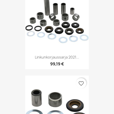
Linkunkorjaussarja 2021...
99,19 €
favorite_border