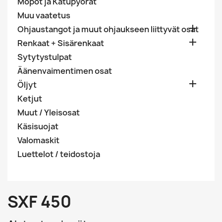
Mopot ja Katupyörät
Muu vaatetus

Ohjaustangot ja muut ohjaukseen liittyvät osat

Renkaat + Sisärenkaat
Sytytystulpat
Äänenvaimentimen osat

Öljyt
Ketjut
Muut / Yleisosat
Käsisuojat
Valomaskit
Luettelot / teidostoja
SXF 450