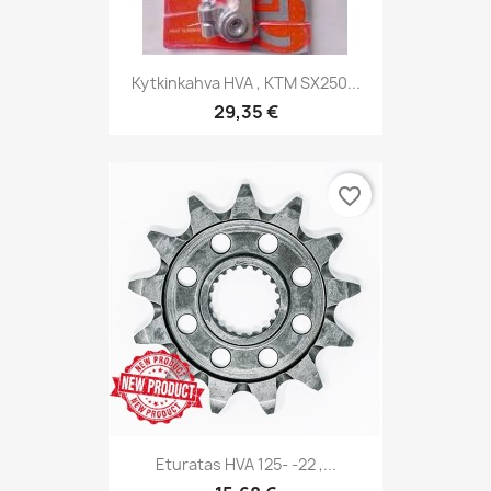
Kytkinkahva HVA , KTM SX250...
29,35 €
favorite_border
Eturatas HVA 125- -22 ,...