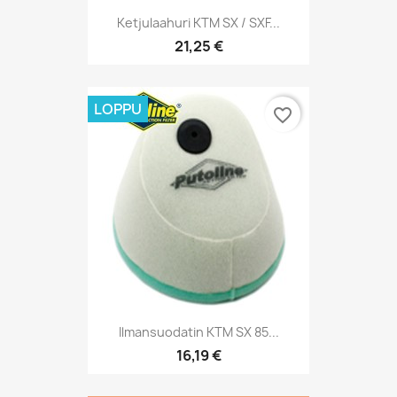
Ketjulaahuri KTM SX / SXF...
21,25 €
LOPPU
favorite_border
Ilmansuodatin KTM SX 85...
16,19 €