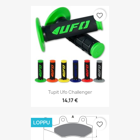
favorite_border
Tupit Ufo Challenger
14,17 €
LOPPU
favorite_border