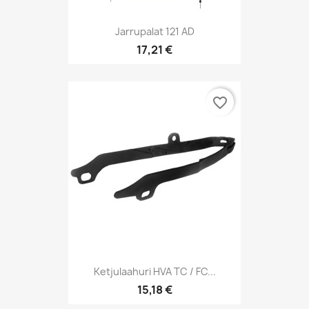
Jarrupalat 121 AD
17,21 €
favorite_border
Ketjulaahuri HVA TC / FC...
15,18 €