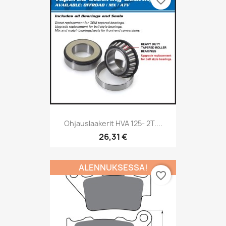
Ohjauslaakerit HVA 125- 2T....
26,31 €
ALENNUKSESSA!
favorite_border