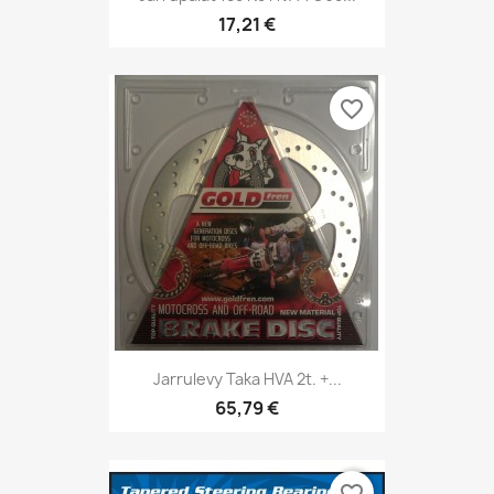
17,21 €
favorite_border
Jarrulevy Taka HVA 2t. +...
65,79 €
favorite_border