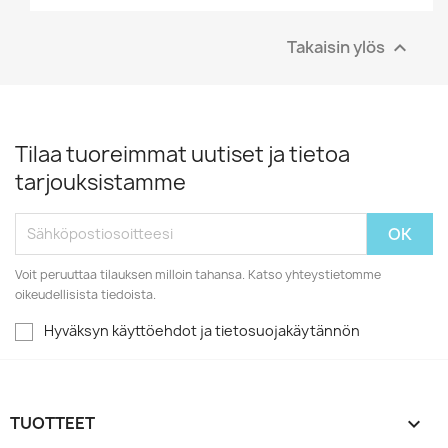
Takaisin ylös

Tilaa tuoreimmat uutiset ja tietoa
tarjouksistamme
Voit peruuttaa tilauksen milloin tahansa. Katso yhteystietomme
oikeudellisista tiedoista.
Hyväksyn käyttöehdot ja tietosuojakäytännön
TUOTTEET
