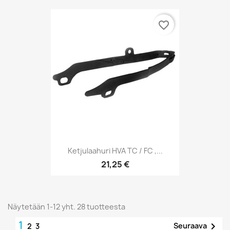
favorite_border
Ketjulaahuri HVA TC / FC ,...
21,25 €
Näytetään 1-12 yht. 28 tuotteesta
1

Seuraava
2
3