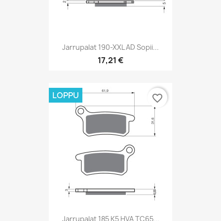
Jarrupalat 190-XXL AD Sopii...
17,21 €
LOPPU
favorite_border
Jarrupalat 185 K5 HVA TC65...