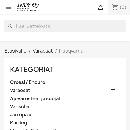
shopping_cart


(0)
search
Etusivulle
Varaosat
Husqvarna
KATEGORIAT
Crossi / Enduro

Varaosat

Ajovarusteet ja suojat
Varikolle
Jarrupalat

Karting