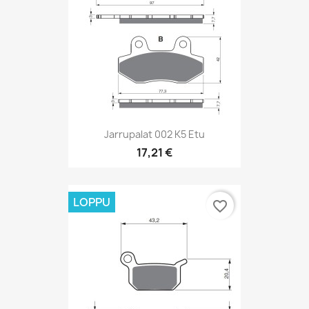
Jarrupalat 002 K5 Etu
17,21 €
LOPPU
favorite_border