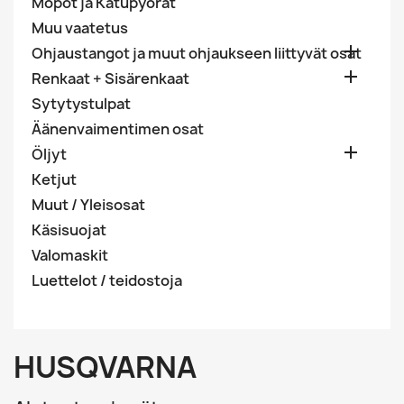
Mopot ja Katupyörät
Muu vaatetus

Ohjaustangot ja muut ohjaukseen liittyvät osat

Renkaat + Sisärenkaat
Sytytystulpat
Äänenvaimentimen osat

Öljyt
Ketjut
Muut / Yleisosat
Käsisuojat
Valomaskit
Luettelot / teidostoja
HUSQVARNA