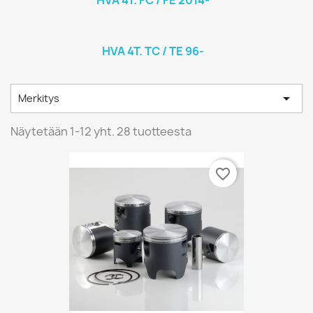
HVA 4T. FC / FE 2014-
HVA 4T. TC / TE 96-

Merkitys
Näytetään 1-12 yht. 28 tuotteesta
favorite_border