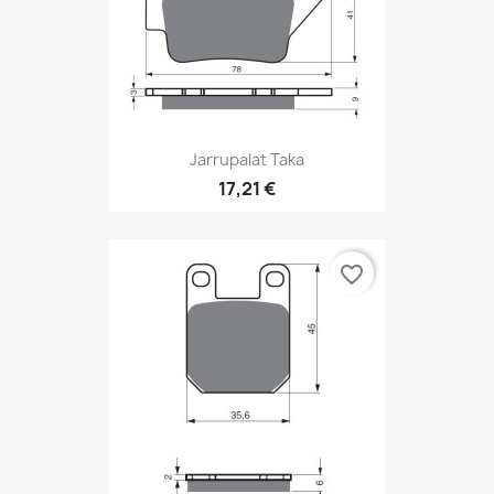
Jarrupalat Taka
17,21 €
favorite_border