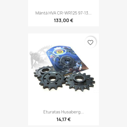
Mäntä HVA CR-WR125 97-13...
133,00 €
favorite_border
Eturatas Husaberg...
14,17 €