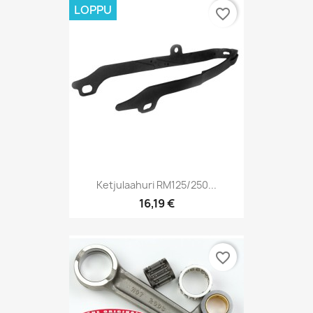
LOPPU
favorite_border
Ketjulaahuri RM125/250...
16,19 €
favorite_border