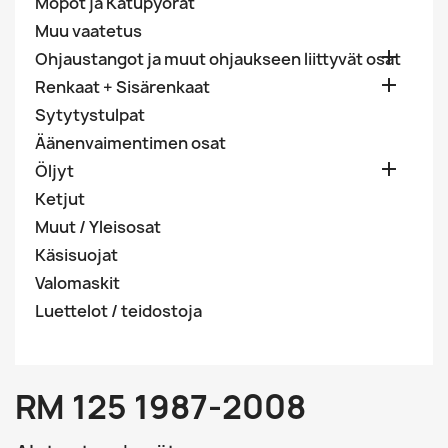
Mopot ja Katupyörät
Muu vaatetus

Ohjaustangot ja muut ohjaukseen liittyvät osat

Renkaat + Sisärenkaat
Sytytystulpat
Äänenvaimentimen osat

Öljyt
Ketjut
Muut / Yleisosat
Käsisuojat
Valomaskit
Luettelot / teidostoja
RM 125 1987-2008