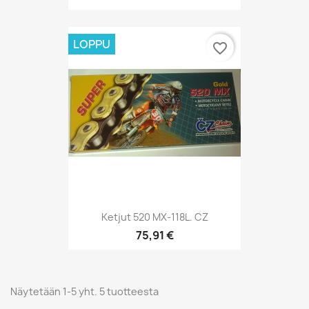
LOPPU
favorite_border
Ketjut 520 MX-118L. CZ
75,91 €
Näytetään 1-5 yht. 5 tuotteesta