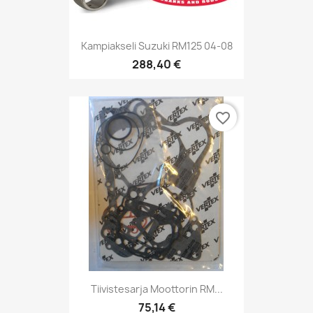
Kampiakseli Suzuki RM125 04-08
288,40 €
favorite_border
Tiivistesarja Moottorin RM...
75,14 €