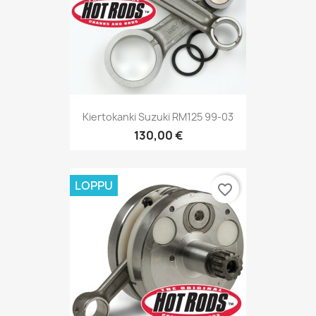
Kiertokanki Suzuki RM125 99-03
130,00 €
LOPPU
favorite_border