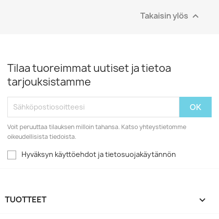
Takaisin ylös

Tilaa tuoreimmat uutiset ja tietoa
tarjouksistamme
Voit peruuttaa tilauksen milloin tahansa. Katso yhteystietomme
oikeudellisista tiedoista.
Hyväksyn käyttöehdot ja tietosuojakäytännön
TUOTTEET
