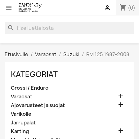
shopping_cart


(0)
search
Etusivulle
Varaosat
Suzuki
RM 125 1987-2008
KATEGORIAT
Crossi / Enduro

Varaosat

Ajovarusteet ja suojat
Varikolle
Jarrupalat

Karting