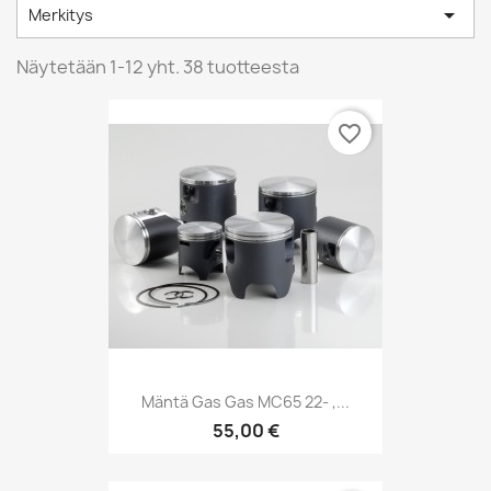

Merkitys
Näytetään 1-12 yht. 38 tuotteesta
favorite_border
Mäntä Gas Gas MC65 22- ,...
55,00 €