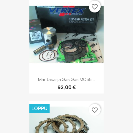
favorite_border
Mäntäsarja Gas Gas MC65...
92,00 €
LOPPU
favorite_border