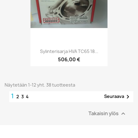
Sylinterisarja HVA TC65 18...
506,00 €
Näytetään 1-12 yht. 38 tuotteesta
1

Seuraava
2
3
4
Takaisin ylös
