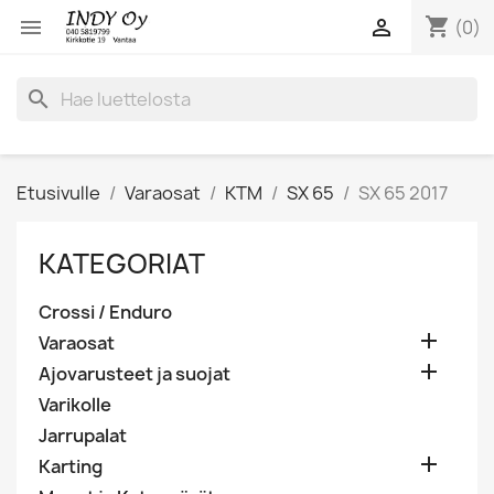
shopping_cart


(0)
search
Etusivulle
Varaosat
KTM
SX 65
SX 65 2017
KATEGORIAT
Crossi / Enduro

Varaosat

Ajovarusteet ja suojat
Varikolle
Jarrupalat

Karting