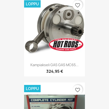
LOPPU
favorite_border
Kampiakseli GAS GAS MC65...
324,95 €
LOPPU
favorite_border