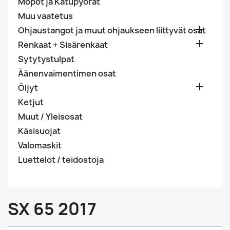
Mopot ja Katupyörät
Muu vaatetus

Ohjaustangot ja muut ohjaukseen liittyvät osat

Renkaat + Sisärenkaat
Sytytystulpat
Äänenvaimentimen osat

Öljyt
Ketjut
Muut / Yleisosat
Käsisuojat
Valomaskit
Luettelot / teidostoja
SX 65 2017