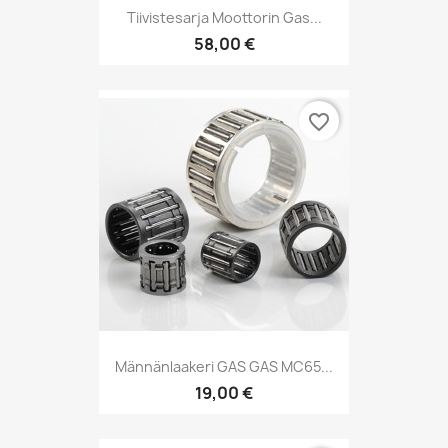
Tiivistesarja Moottorin Gas...
58,00 €
favorite_border
Männänlaakeri GAS GAS MC65...
19,00 €