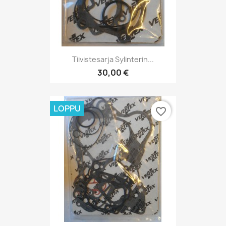
Tiivistesarja Sylinterin...
30,00 €
LOPPU
favorite_border