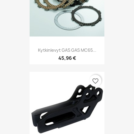
Kytkinlevyt GAS GAS MC65...
45,96 €
favorite_border