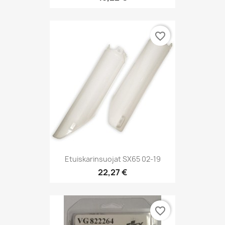
favorite_border
Etuiskarinsuojat SX65 02-19
22,27 €
favorite_border