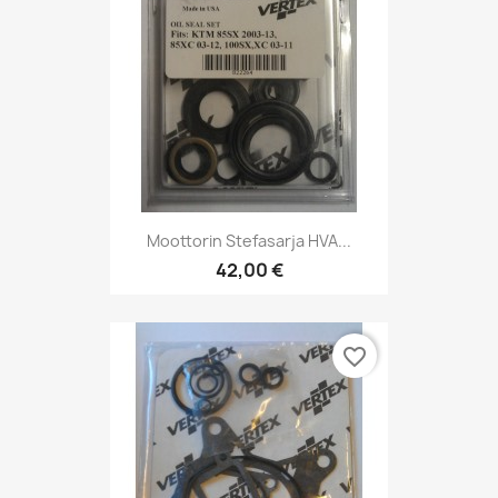
Moottorin Stefasarja HVA...
42,00 €
favorite_border