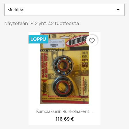

Merkitys
Näytetään 1-12 yht. 42 tuotteesta
LOPPU
favorite_border
Kampiakselin Runkolaakerit...
116,69 €