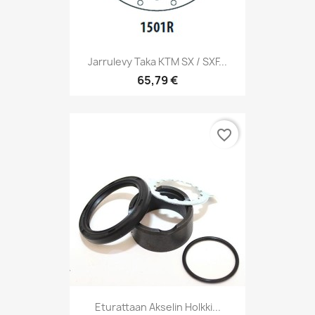
Jarrulevy Taka KTM SX / SXF...
65,79 €
favorite_border
Eturattaan Akselin Holkki...