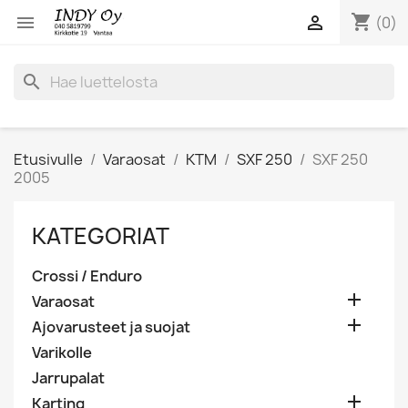
shopping_cart


(0)
search
Etusivulle
Varaosat
KTM
SXF 250
SXF 250
2005
KATEGORIAT
Crossi / Enduro

Varaosat

Ajovarusteet ja suojat
Varikolle
Jarrupalat

Karting