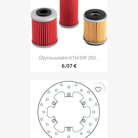
Öljynsuodatin KTM SXF 250...
6,07 €
favorite_border