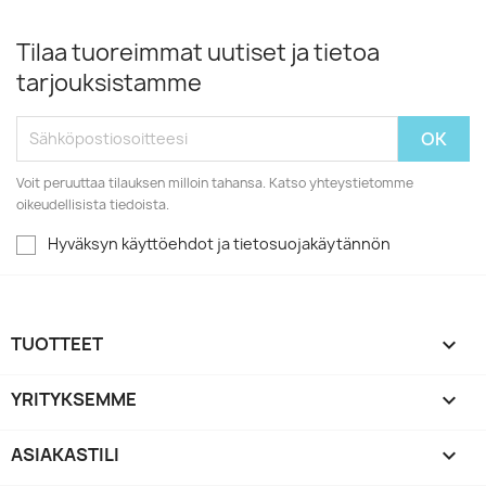
Tilaa tuoreimmat uutiset ja tietoa
tarjouksistamme
Voit peruuttaa tilauksen milloin tahansa. Katso yhteystietomme
oikeudellisista tiedoista.
Hyväksyn käyttöehdot ja tietosuojakäytännön
TUOTTEET

YRITYKSEMME

ASIAKASTILI
