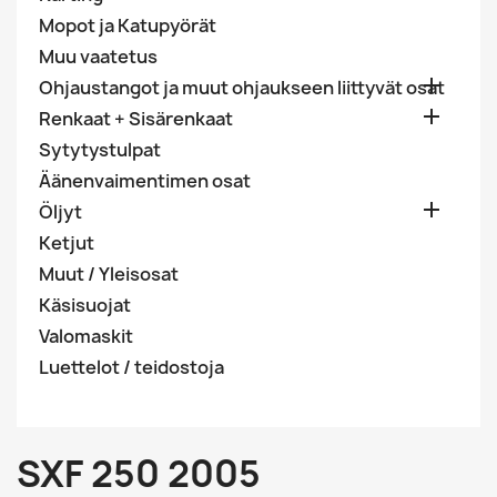
Mopot ja Katupyörät
Muu vaatetus

Ohjaustangot ja muut ohjaukseen liittyvät osat

Renkaat + Sisärenkaat
Sytytystulpat
Äänenvaimentimen osat

Öljyt
Ketjut
Muut / Yleisosat
Käsisuojat
Valomaskit
Luettelot / teidostoja
SXF 250 2005