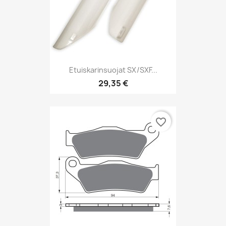
Etuiskarinsuojat SX/SXF...
29,35 €
favorite_border