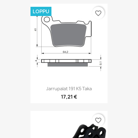
LOPPU
favorite_border
Jarrupalat 191 K5 Taka
17,21 €
favorite_border