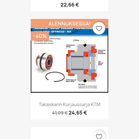
22,66 €
ALENNUKSESSA!
favorite_border
−40%
Takaiskarin Korjaussarja KTM
24,65 €
41,09 €
favorite_border