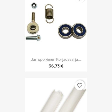
Jarrupolkimen Korjaussarja...
36,73 €
favorite_border