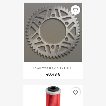
favorite_border
Takaratas KTM SX / EXC...
40,48 €
favorite_border