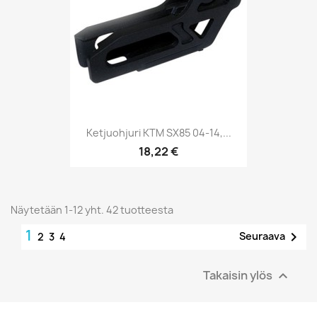
Ketjuohjuri KTM SX85 04-14,...
18,22 €
Näytetään 1-12 yht. 42 tuotteesta
1

Seuraava
2
3
4
Takaisin ylös
