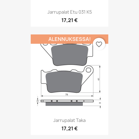
Jarrupalat Etu 031 K5
17,21 €
ALENNUKSESSA!
favorite_border
Jarrupalat Taka
17,21 €