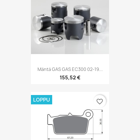
Mäntä GAS GAS EC300 02-19...
155,52 €
LOPPU
favorite_border