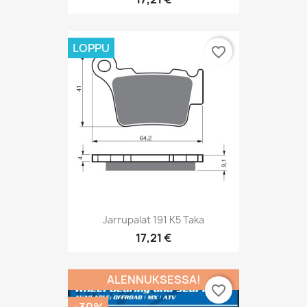
LOPPU
favorite_border
Jarrupalat 191 K5 Taka
17,21 €
ALENNUKSESSA!
favorite_border