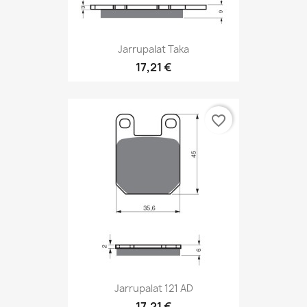
Jarrupalat Taka
17,21 €
favorite_border
Jarrupalat 121 AD
17,21 €