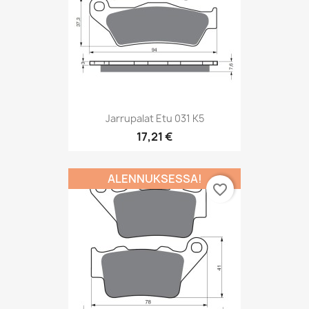
Jarrupalat Etu 031 K5
17,21 €
ALENNUKSESSA!
favorite_border