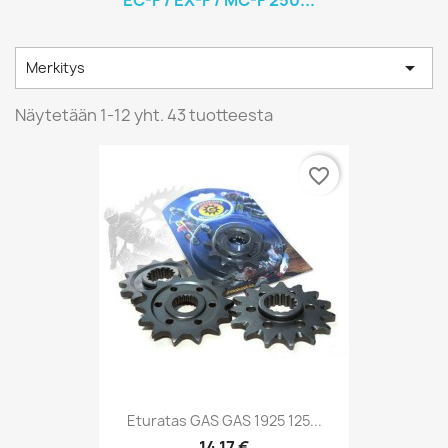
EC-F / EX-F / MC-F 250...

Merkitys
Näytetään 1-12 yht. 43 tuotteesta
favorite_border
Eturatas GAS GAS 1925 125...
14,17 €