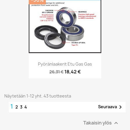
−30%
Pyöränlaakerit Etu Gas Gas
18,42 €
26,31 €
Näytetään 1-12 yht. 43 tuotteesta
1

Seuraava
2
3
4
Takaisin ylös
