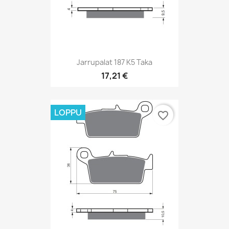
Jarrupalat 187 K5 Taka
17,21 €
LOPPU
favorite_border