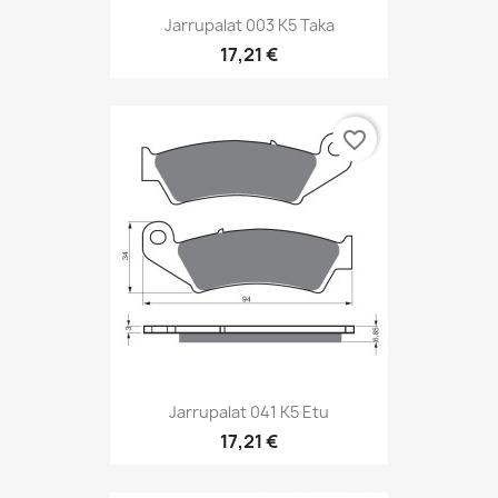
Jarrupalat 003 K5 Taka
17,21 €
favorite_border
Jarrupalat 041 K5 Etu
17,21 €