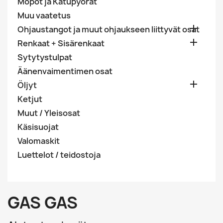
Mopot ja Katupyörät
Muu vaatetus

Ohjaustangot ja muut ohjaukseen liittyvät osat

Renkaat + Sisärenkaat
Sytytystulpat
Äänenvaimentimen osat

Öljyt
Ketjut
Muut / Yleisosat
Käsisuojat
Valomaskit
Luettelot / teidostoja
GAS GAS