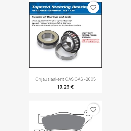
favorite_border
Ohjauslaakerit GAS GAS -2005
19,23 €
favorite_border