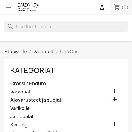
shopping_cart


(0)
search
Etusivulle
Varaosat
Gas Gas
KATEGORIAT
Crossi / Enduro

Varaosat

Ajovarusteet ja suojat
Varikolle
Jarrupalat

Karting