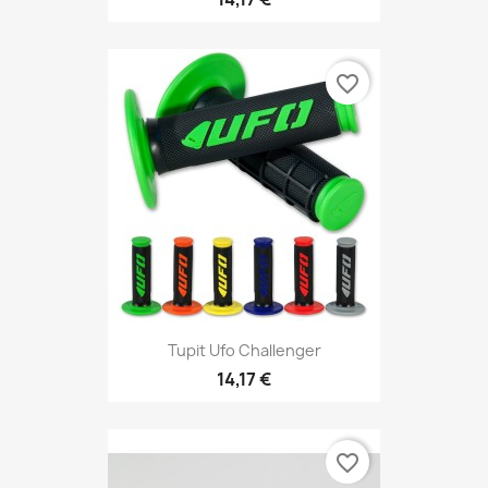
favorite_border
Tupit Ufo Challenger
14,17 €
favorite_border