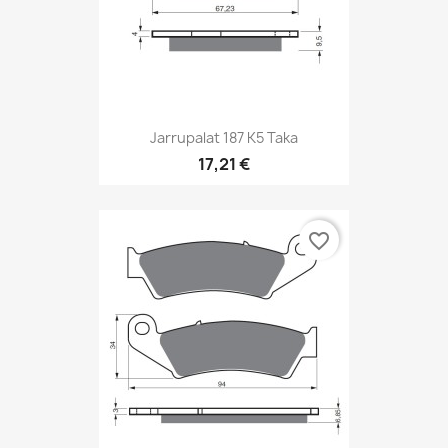
Jarrupalat 187 K5 Taka
17,21 €
favorite_border