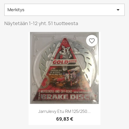

Merkitys
Näytetään 1-12 yht. 51 tuotteesta
favorite_border
Jarrulevy Etu RM 125/250...
69,83 €