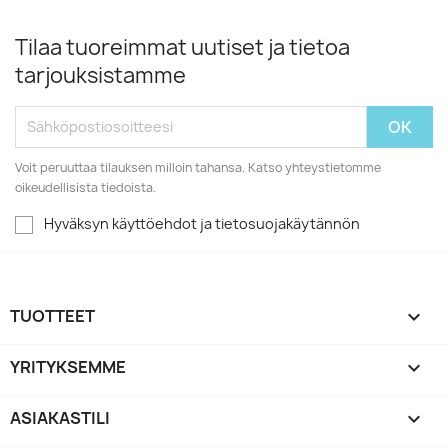
Tilaa tuoreimmat uutiset ja tietoa
tarjouksistamme
Voit peruuttaa tilauksen milloin tahansa. Katso yhteystietomme
oikeudellisista tiedoista.
Hyväksyn käyttöehdot ja tietosuojakäytännön
TUOTTEET

YRITYKSEMME

ASIAKASTILI
