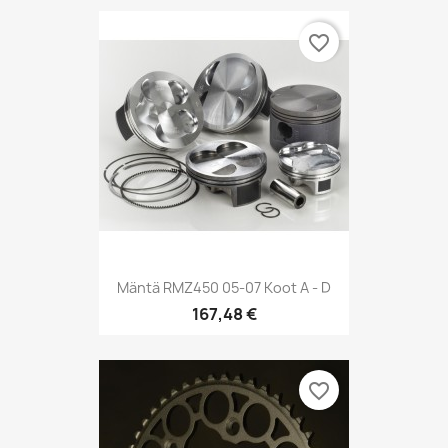
favorite_border
Mäntä RMZ450 05-07 Koot A - D
167,48 €
favorite_border