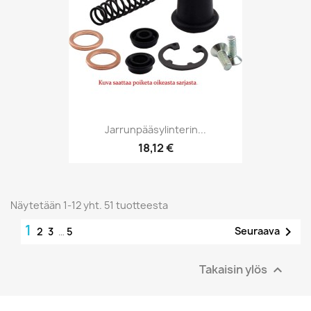
Jarrunpääsylinterin...
18,12 €
Näytetään 1-12 yht. 51 tuotteesta
1

Seuraava
2
3
…
5
Takaisin ylös
