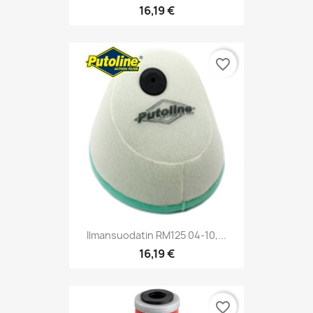
16,19 €
favorite_border
Ilmansuodatin RM125 04-10,...
16,19 €
favorite_border