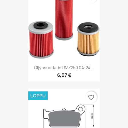
Öljynsuodatin RMZ250 04-24...
6,07 €
LOPPU
favorite_border