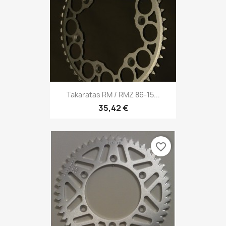
Takaratas RM / RMZ 86-15...
35,42 €
favorite_border