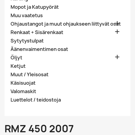
Mopot ja Katupyörät
Muu vaatetus

Ohjaustangot ja muut ohjaukseen liittyvät osat

Renkaat + Sisärenkaat
Sytytystulpat
Äänenvaimentimen osat

Öljyt
Ketjut
Muut / Yleisosat
Käsisuojat
Valomaskit
Luettelot / teidostoja
RMZ 450 2007