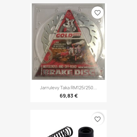
favorite_border
Jarrulevy Taka RM125/250...
69,83 €
favorite_border