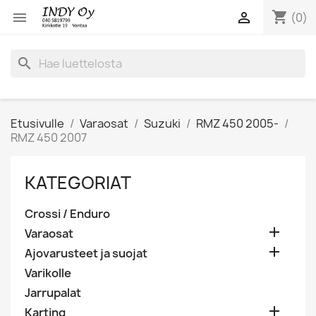
shopping_cart


(0)
search
Etusivulle
Varaosat
Suzuki
RMZ 450 2005-
RMZ 450 2007
KATEGORIAT
Crossi / Enduro

Varaosat

Ajovarusteet ja suojat
Varikolle
Jarrupalat

Karting