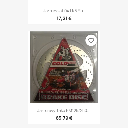
Jarrupalat 041 K5 Etu
17,21 €
favorite_border
Jarrulevy Taka RM125/250...
65,79 €