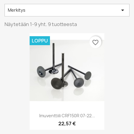

Merkitys
Näytetään 1-9 yht. 9 tuotteesta
LOPPU
favorite_border
Imuventtiili CRF150R 07-22...
22,57 €