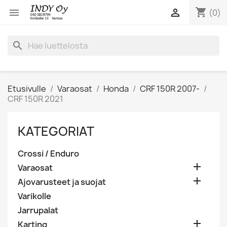
shopping_cart


(0)
search
Etusivulle
Varaosat
Honda
CRF 150R 2007-
CRF 150R 2021
KATEGORIAT
Crossi / Enduro

Varaosat

Ajovarusteet ja suojat
Varikolle
Jarrupalat

Karting