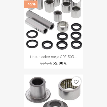
−45%
Linkunlaakerisarja CRF150R...
52,88 €
96,15 €
favorite_border