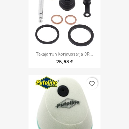
Takajarrun Korjaussarja CR...
25,63 €
favorite_border