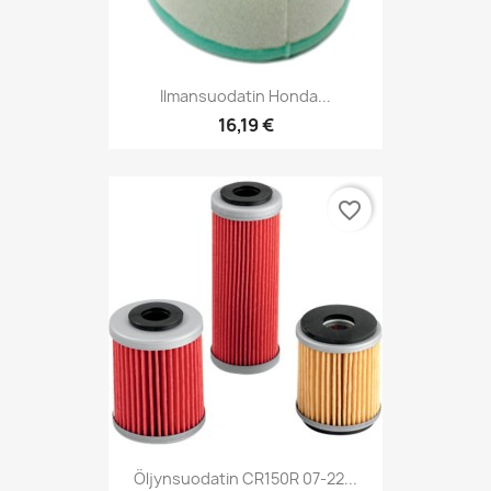
Ilmansuodatin Honda...
16,19 €
favorite_border
Öljynsuodatin CR150R 07-22...