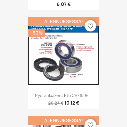
6,07 €
ALENNUKSESSA!
favorite_border
−50%
Pyöränlaakerit Etu CRF150R...
10,12 €
20,24 €
ALENNUKSESSA!
favorite_border