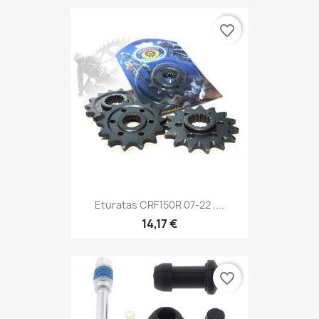
favorite_border
Eturatas CRF150R 07-22 ,...
14,17 €
favorite_border