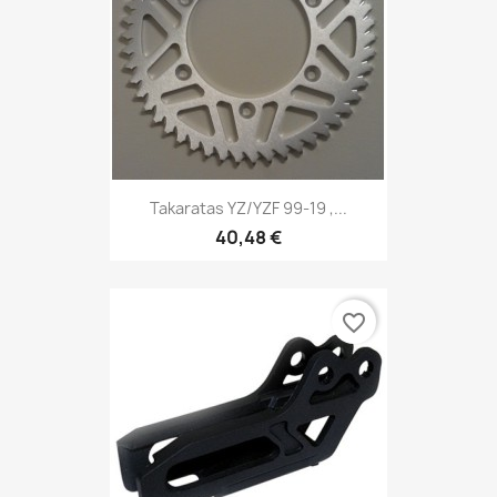
Takaratas YZ/YZF 99-19 ,...
40,48 €
favorite_border