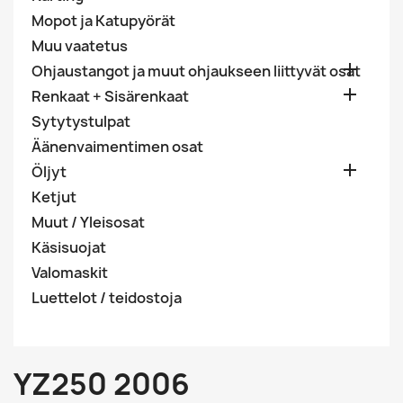
Mopot ja Katupyörät
Muu vaatetus

Ohjaustangot ja muut ohjaukseen liittyvät osat

Renkaat + Sisärenkaat
Sytytystulpat
Äänenvaimentimen osat

Öljyt
Ketjut
Muut / Yleisosat
Käsisuojat
Valomaskit
Luettelot / teidostoja
YZ250 2006