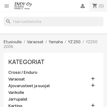
shopping_cart


(0)
search
Etusivulle
Varaosat
Yamaha
YZ 250
YZ250
2006
KATEGORIAT
Crossi / Enduro

Varaosat

Ajovarusteet ja suojat
Varikolle
Jarrupalat

Karting