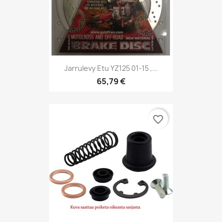
Jarrulevy Etu YZ125 01-15 ,...
65,79 €
favorite_border