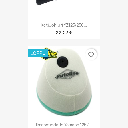
Ketjuohjuri YZ125/250...
22,27 €
LOPPU
favorite_border
Ilmansuodatin Yamaha 125 /...