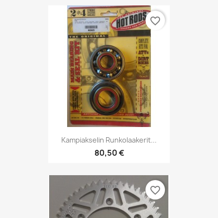
favorite_border
Kampiakselin Runkolaakerit...
80,50 €
favorite_border