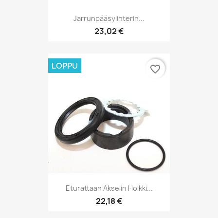
Jarrunpääsylinterin...
23,02 €
LOPPU
favorite_border
Eturattaan Akselin Holkki...
22,18 €