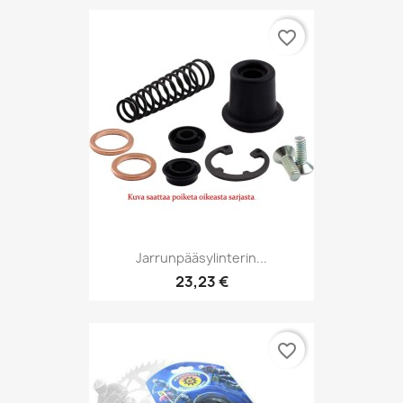
favorite_border
Jarrunpääsylinterin...
23,23 €
favorite_border