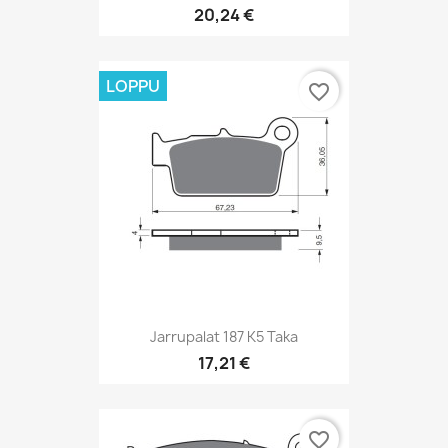
20,24 €
LOPPU
favorite_border
Jarrupalat 187 K5 Taka
17,21 €
favorite_border