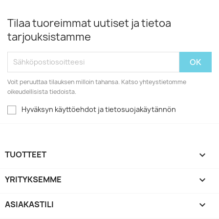
Tilaa tuoreimmat uutiset ja tietoa
tarjouksistamme
Voit peruuttaa tilauksen milloin tahansa. Katso yhteystietomme
oikeudellisista tiedoista.
Hyväksyn käyttöehdot ja tietosuojakäytännön
TUOTTEET

YRITYKSEMME

ASIAKASTILI
