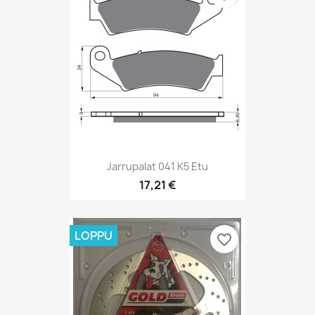
Jarrupalat 041 K5 Etu
17,21 €
LOPPU
favorite_border