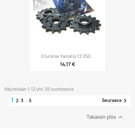
Eturatas Yamaha YZ 250...
14,17 €
Näytetään 1-12 yht. 55 tuotteesta
1

Seuraava
2
3
…
5
Takaisin ylös
