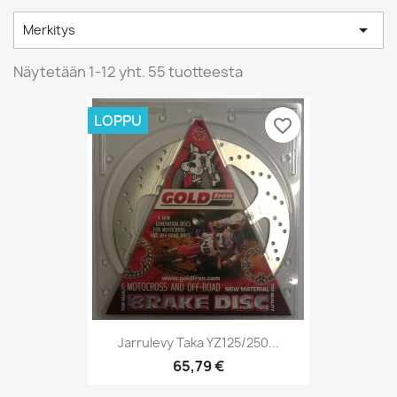

Merkitys
Näytetään 1-12 yht. 55 tuotteesta
LOPPU
favorite_border
Jarrulevy Taka YZ125/250...
65,79 €