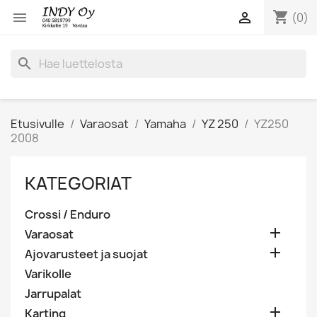
shopping_cart


(0)
search
Etusivulle
Varaosat
Yamaha
YZ 250
YZ250
2008
KATEGORIAT
Crossi / Enduro

Varaosat

Ajovarusteet ja suojat
Varikolle
Jarrupalat

Karting