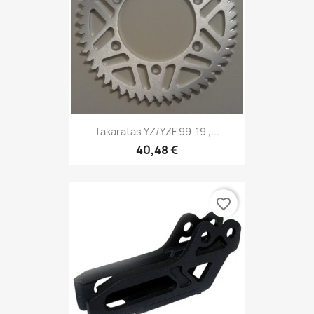
Takaratas YZ/YZF 99-19 ,...
40,48 €
favorite_border