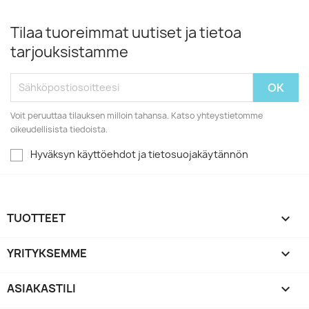
Tilaa tuoreimmat uutiset ja tietoa
tarjouksistamme
Voit peruuttaa tilauksen milloin tahansa. Katso yhteystietomme
oikeudellisista tiedoista.
Hyväksyn käyttöehdot ja tietosuojakäytännön
TUOTTEET

YRITYKSEMME

ASIAKASTILI
