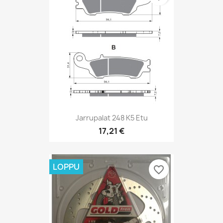
Jarrupalat 248 K5 Etu
17,21 €
LOPPU
favorite_border