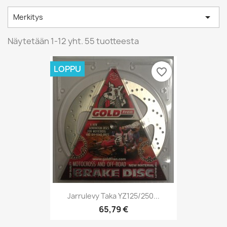

Merkitys
Näytetään 1-12 yht. 55 tuotteesta
LOPPU
favorite_border
Jarrulevy Taka YZ125/250...
65,79 €