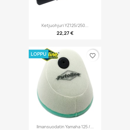
Ketjuohjuri YZ125/250...
22,27 €
LOPPU
favorite_border
Ilmansuodatin Yamaha 125 /...