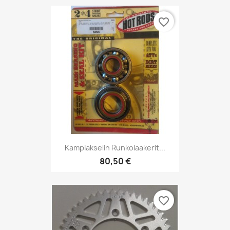
favorite_border
Kampiakselin Runkolaakerit...
80,50 €
favorite_border