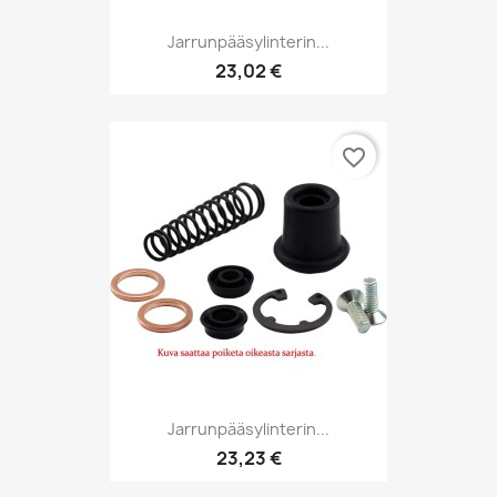
Jarrunpääsylinterin...
23,02 €
favorite_border
Jarrunpääsylinterin...
23,23 €