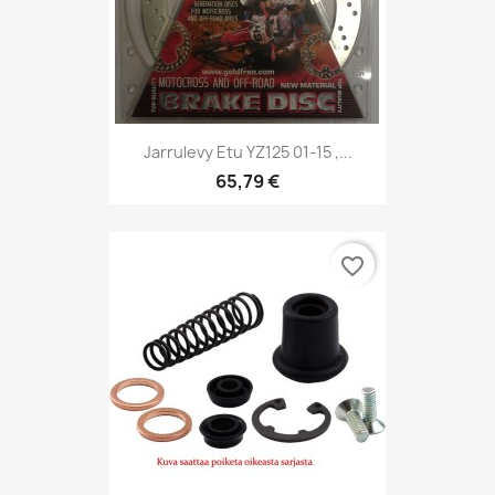
Jarrulevy Etu YZ125 01-15 ,...
65,79 €
favorite_border