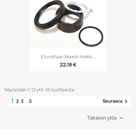
Eturattaan Akselin Holkki...
22,18 €
Näytetään 1-12 yht. 55 tuotteesta
1

Seuraava
2
3
…
5
Takaisin ylös
