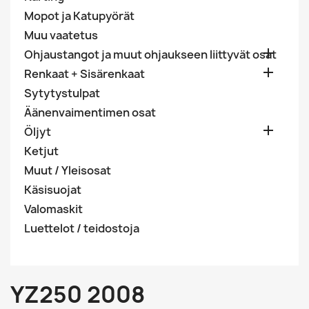
Mopot ja Katupyörät
Muu vaatetus

Ohjaustangot ja muut ohjaukseen liittyvät osat

Renkaat + Sisärenkaat
Sytytystulpat
Äänenvaimentimen osat

Öljyt
Ketjut
Muut / Yleisosat
Käsisuojat
Valomaskit
Luettelot / teidostoja
YZ250 2008