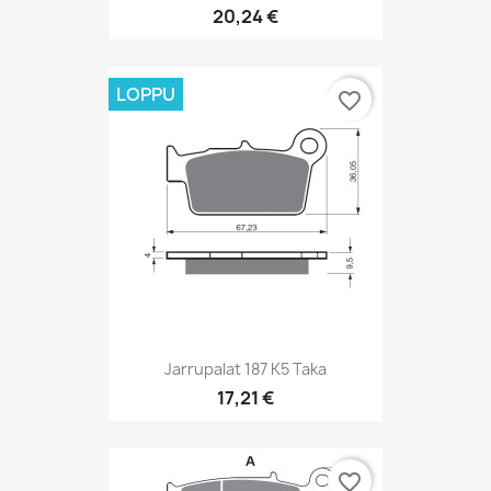
20,24 €
LOPPU
favorite_border
Jarrupalat 187 K5 Taka
17,21 €
favorite_border