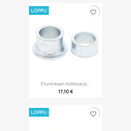
LOPPU
favorite_border
Eturenkaan Holkkisarja...
17,10 €
LOPPU
favorite_border