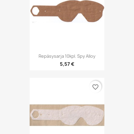
Repäsysarja 10kpl. Spy Alloy
5,57 €
favorite_border