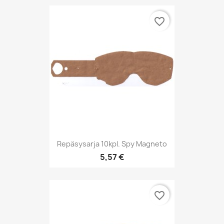
favorite_border
Repäsysarja 10kpl. Spy Magneto
5,57 €
favorite_border