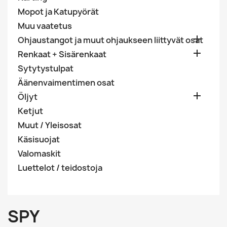
Mopot ja Katupyörät
Muu vaatetus

Ohjaustangot ja muut ohjaukseen liittyvät osat

Renkaat + Sisärenkaat
Sytytystulpat
Äänenvaimentimen osat

Öljyt
Ketjut
Muut / Yleisosat
Käsisuojat
Valomaskit
Luettelot / teidostoja
SPY