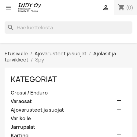
shopping_cart


(0)
search
Etusivulle
Ajovarusteet ja suojat
Ajolasit ja
tarvikkeet
Spy
KATEGORIAT
Crossi / Enduro

Varaosat

Ajovarusteet ja suojat
Varikolle
Jarrupalat

Karting