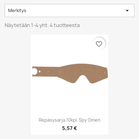

Merkitys
Näytetään 1-4 yht. 4 tuotteesta
favorite_border
Repäsysarja 10kpl. Spy Omen
5,57 €