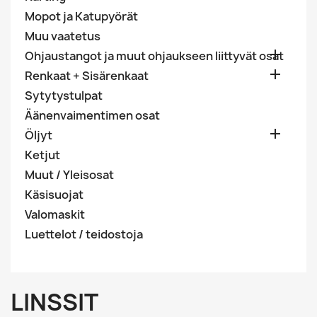
Mopot ja Katupyörät
Muu vaatetus

Ohjaustangot ja muut ohjaukseen liittyvät osat

Renkaat + Sisärenkaat
Sytytystulpat
Äänenvaimentimen osat

Öljyt
Ketjut
Muut / Yleisosat
Käsisuojat
Valomaskit
Luettelot / teidostoja
LINSSIT