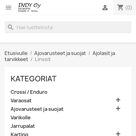
shopping_cart


(0)
search
Etusivulle
Ajovarusteet ja suojat
Ajolasit ja
tarvikkeet
Linssit
KATEGORIAT
Crossi / Enduro

Varaosat

Ajovarusteet ja suojat
Varikolle
Jarrupalat

Karting