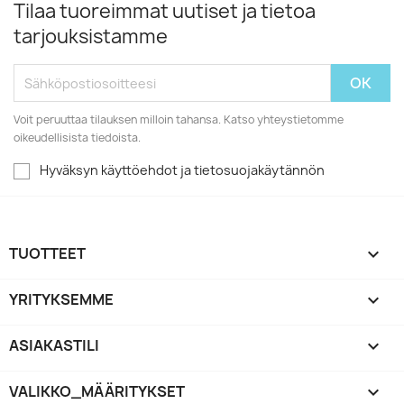
Tilaa tuoreimmat uutiset ja tietoa
tarjouksistamme
Voit peruuttaa tilauksen milloin tahansa. Katso yhteystietomme
oikeudellisista tiedoista.
Hyväksyn käyttöehdot ja tietosuojakäytännön
TUOTTEET

YRITYKSEMME

ASIAKASTILI

VALIKKO_MÄÄRITYKSET
keyboard_arrow_down