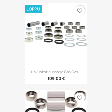
LOPPU
favorite_border
Linkunkorjaussarja Gas Gas...
109,00 €
favorite_border