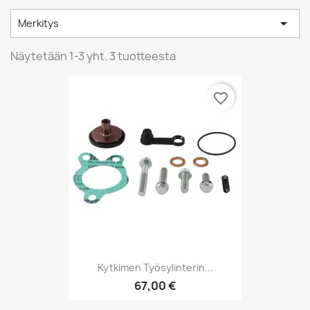

Merkitys
Näytetään 1-3 yht. 3 tuotteesta
favorite_border
Kytkimen Työsylinterin...
67,00 €