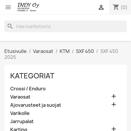
shopping_cart


(0)
search
Etusivulle
Varaosat
KTM
SXF 450
SXF 450
2025
KATEGORIAT
Crossi / Enduro

Varaosat

Ajovarusteet ja suojat
Varikolle
Jarrupalat

Karting