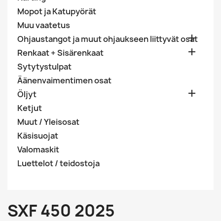
Mopot ja Katupyörät
Muu vaatetus

Ohjaustangot ja muut ohjaukseen liittyvät osat

Renkaat + Sisärenkaat
Sytytystulpat
Äänenvaimentimen osat

Öljyt
Ketjut
Muut / Yleisosat
Käsisuojat
Valomaskit
Luettelot / teidostoja
SXF 450 2025