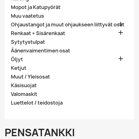
Mopot ja Katupyörät
Muu vaatetus

Ohjaustangot ja muut ohjaukseen liittyvät osat

Renkaat + Sisärenkaat
Sytytystulpat
Äänenvaimentimen osat

Öljyt
Ketjut
Muut / Yleisosat
Käsisuojat
Valomaskit
Luettelot / teidostoja
PENSATANKKI