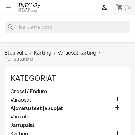
shopping_cart


(0)
search
Etusivulle
Karting
Varaosat karting
Pensatankki
KATEGORIAT
Crossi / Enduro

Varaosat

Ajovarusteet ja suojat
Varikolle
Jarrupalat

Karting