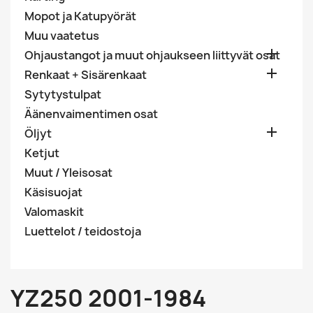
Mopot ja Katupyörät
Muu vaatetus

Ohjaustangot ja muut ohjaukseen liittyvät osat

Renkaat + Sisärenkaat
Sytytystulpat
Äänenvaimentimen osat

Öljyt
Ketjut
Muut / Yleisosat
Käsisuojat
Valomaskit
Luettelot / teidostoja
YZ250 2001-1984