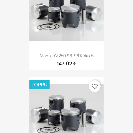
Mäntä YZ250 96-98 Koko B
147,02 €
LOPPU
favorite_border