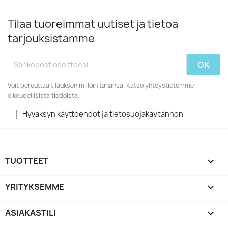
Tilaa tuoreimmat uutiset ja tietoa
tarjouksistamme
Voit peruuttaa tilauksen milloin tahansa. Katso yhteystietomme
oikeudellisista tiedoista.
Hyväksyn käyttöehdot ja tietosuojakäytännön
TUOTTEET

YRITYKSEMME

ASIAKASTILI
