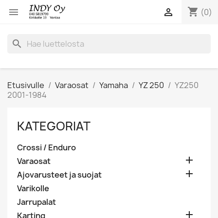
shopping_cart


(0)
search
Etusivulle
Varaosat
Yamaha
YZ 250
YZ250
2001-1984
KATEGORIAT
Crossi / Enduro

Varaosat

Ajovarusteet ja suojat
Varikolle
Jarrupalat

Karting