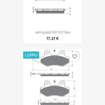
Jarrupalat 001 K5 Taka
17,21 €
LOPPU
favorite_border