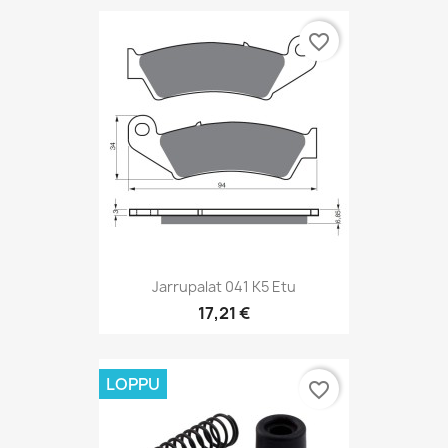
favorite_border
Jarrupalat 041 K5 Etu
17,21 €
LOPPU
favorite_border