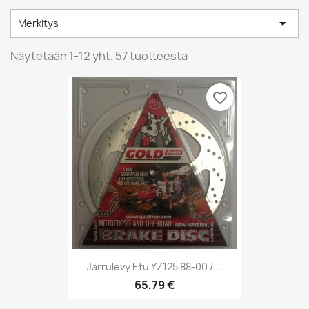

Merkitys
Näytetään 1-12 yht. 57 tuotteesta
favorite_border
Jarrulevy Etu YZ125 88-00 /...
65,79 €