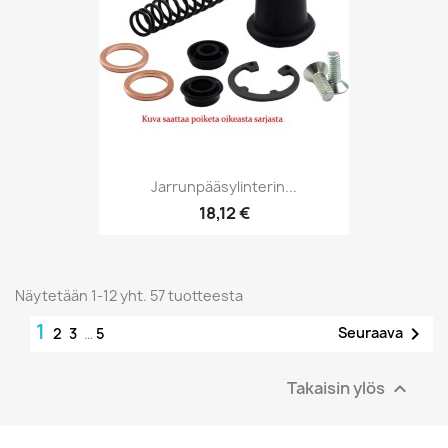
Jarrunpääsylinterin...
18,12 €
Näytetään 1-12 yht. 57 tuotteesta
1

Seuraava
2
3
…
5
Takaisin ylös
