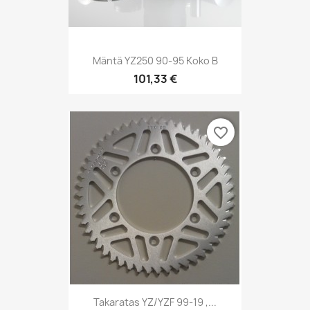
Mäntä YZ250 90-95 Koko B
101,33 €
favorite_border
Takaratas YZ/YZF 99-19 ,...