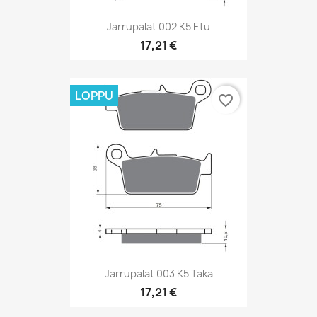
Jarrupalat 002 K5 Etu
17,21 €
LOPPU
favorite_border
Jarrupalat 003 K5 Taka
17,21 €