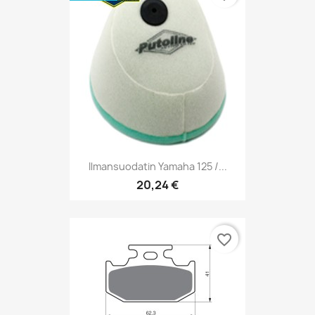
Ilmansuodatin Yamaha 125 /...
20,24 €
favorite_border