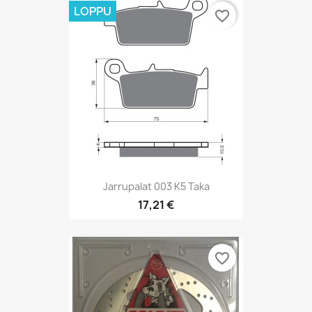
LOPPU
favorite_border
Jarrupalat 003 K5 Taka
17,21 €
favorite_border