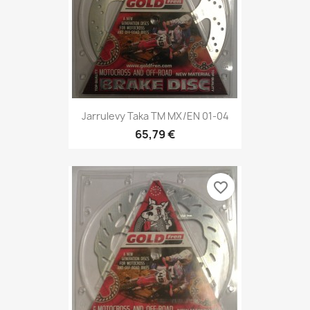
Jarrulevy Taka TM MX/EN 01-04
65,79 €
favorite_border