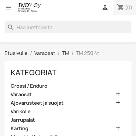
shopping_cart


(0)
search
Etusivulle
Varaosat
TM
TM 250 4t.
KATEGORIAT
Crossi / Enduro

Varaosat

Ajovarusteet ja suojat
Varikolle
Jarrupalat

Karting