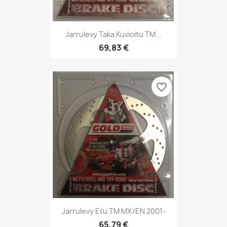
Jarrulevy Taka Kuvioitu TM...
69,83 €
favorite_border
Jarrulevy Etu TM MX/EN 2001-
65,79 €