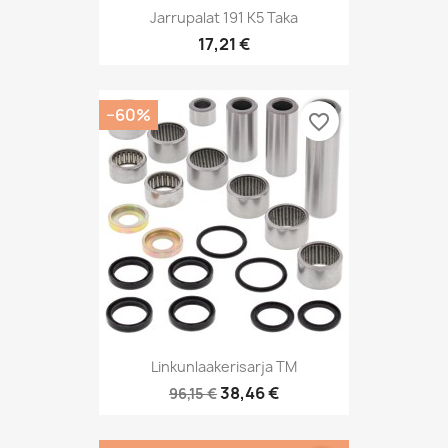
Jarrupalat 191 K5 Taka
17,21 €
−60%
favorite_border
Linkunlaakerisarja TM
38,46 €
96,15 €