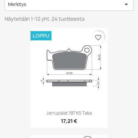

Merkitys
Näytetään 1-12 yht. 24 tuotteesta
LOPPU
favorite_border
Jarrupalat 187 K5 Taka
17,21 €