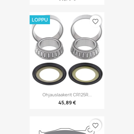
LOPPU
favorite_border
Ohjauslaakerit CR125R...
45,89 €
favorite_border