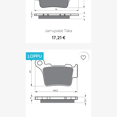
Jarrupalat Taka
17,21 €
LOPPU
favorite_border