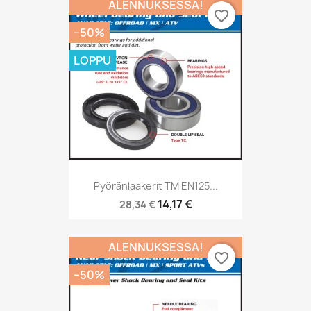
ALENNUKSESSA!
favorite_border
−50%
LOPPU
Pyöränlaakerit TM EN125...
14,17 €
28,34 €
ALENNUKSESSA!
favorite_border
−50%