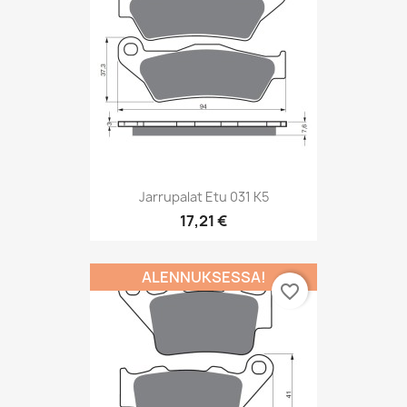
Jarrupalat Etu 031 K5
17,21 €
ALENNUKSESSA!
favorite_border