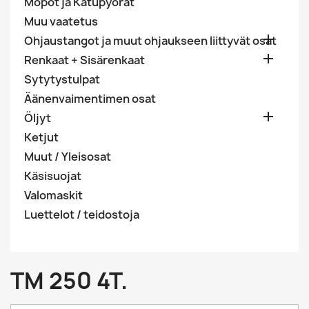
Mopot ja Katupyörät
Muu vaatetus

Ohjaustangot ja muut ohjaukseen liittyvät osat

Renkaat + Sisärenkaat
Sytytystulpat
Äänenvaimentimen osat

Öljyt
Ketjut
Muut / Yleisosat
Käsisuojat
Valomaskit
Luettelot / teidostoja
TM 250 4T.