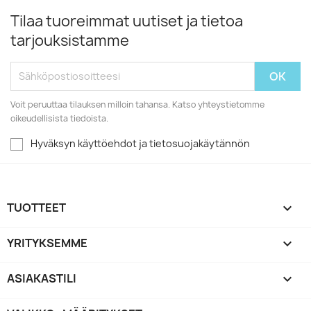
Tilaa tuoreimmat uutiset ja tietoa
tarjouksistamme
Voit peruuttaa tilauksen milloin tahansa. Katso yhteystietomme
oikeudellisista tiedoista.
Hyväksyn käyttöehdot ja tietosuojakäytännön
TUOTTEET

YRITYKSEMME

ASIAKASTILI
