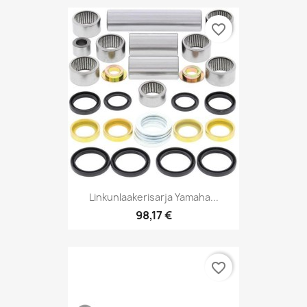
favorite_border
Linkunlaakerisarja Yamaha...
98,17 €
favorite_border