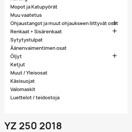
Mopot ja Katupyörät
Muu vaatetus

Ohjaustangot ja muut ohjaukseen liittyvät osat

Renkaat + Sisärenkaat
Sytytystulpat
Äänenvaimentimen osat

Öljyt
Ketjut
Muut / Yleisosat
Käsisuojat
Valomaskit
Luettelot / teidostoja
YZ 250 2018