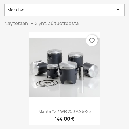

Merkitys
Näytetään 1-12 yht. 30 tuotteesta
favorite_border
Mäntä YZ / WR 250 V.99-25
144,00 €