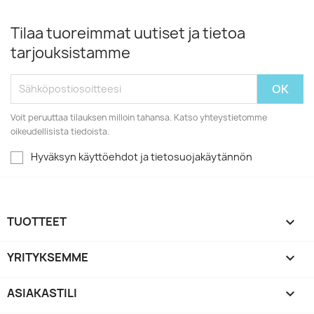
Tilaa tuoreimmat uutiset ja tietoa
tarjouksistamme
Voit peruuttaa tilauksen milloin tahansa. Katso yhteystietomme
oikeudellisista tiedoista.
Hyväksyn käyttöehdot ja tietosuojakäytännön
TUOTTEET

YRITYKSEMME

ASIAKASTILI
