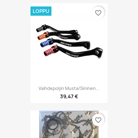
LOPPU
favorite_border
Vaihdepoljin Musta/sininen...
39,47 €
favorite_border