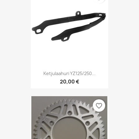
Ketjulaahuri YZ125/250...
20,00 €
favorite_border