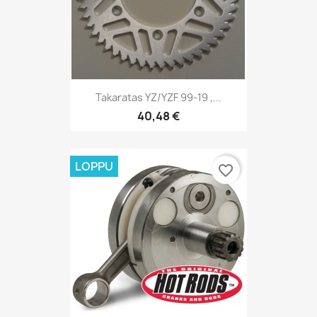
Takaratas YZ/YZF 99-19 ,...
40,48 €
LOPPU
favorite_border