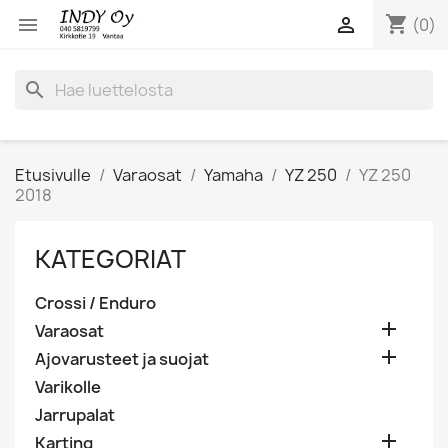
shopping_cart


(0)
search
Etusivulle
Varaosat
Yamaha
YZ 250
YZ 250
2018
KATEGORIAT
Crossi / Enduro

Varaosat

Ajovarusteet ja suojat
Varikolle
Jarrupalat

Karting