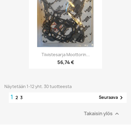
Tiivistesarja Moottorin...
56,74 €
Näytetään 1-12 yht. 30 tuotteesta
1

Seuraava
2
3
Takaisin ylös
