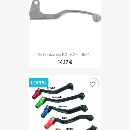
Kytkinkahva KX , KXF , RMZ...
14,17 €
LOPPU
favorite_border