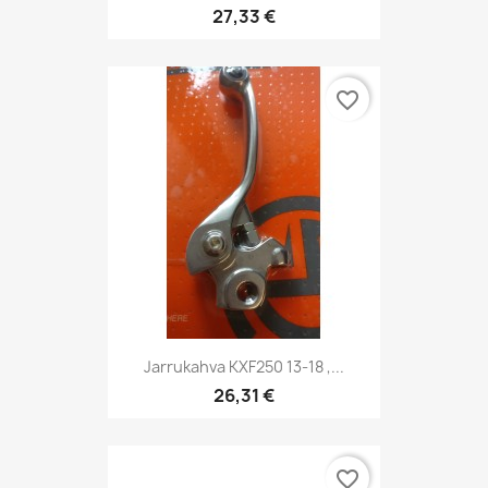
27,33 €
favorite_border
Jarrukahva KXF250 13-18 ,...
26,31 €
favorite_border