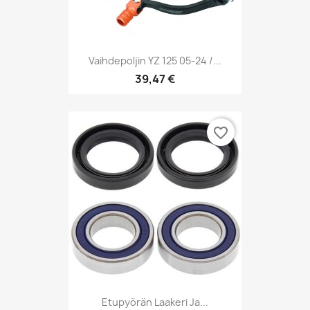
Vaihdepoljin YZ 125 05-24 /...
39,47 €
favorite_border
Etupyörän Laakeri Ja...