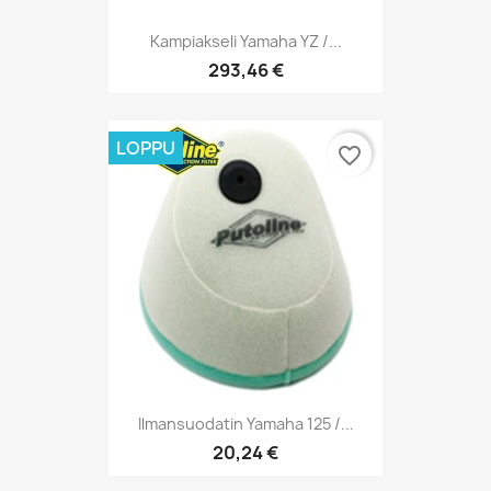
Kampiakseli Yamaha YZ /...
293,46 €
LOPPU
favorite_border
Ilmansuodatin Yamaha 125 /...
20,24 €