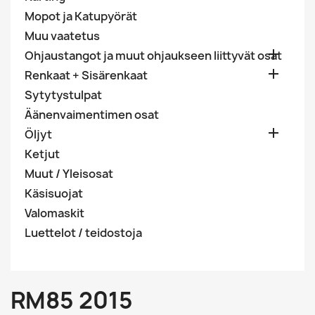
Mopot ja Katupyörät
Muu vaatetus

Ohjaustangot ja muut ohjaukseen liittyvät osat

Renkaat + Sisärenkaat
Sytytystulpat
Äänenvaimentimen osat

Öljyt
Ketjut
Muut / Yleisosat
Käsisuojat
Valomaskit
Luettelot / teidostoja
RM85 2015