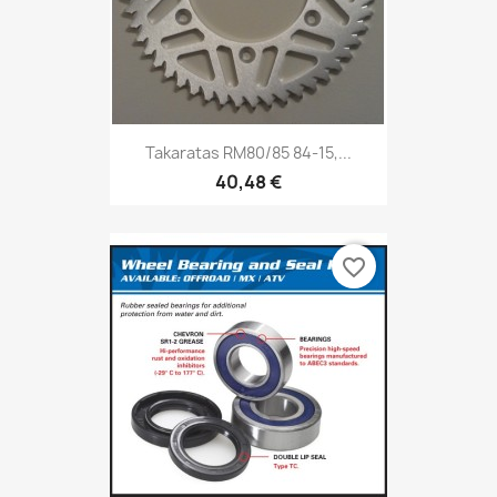
Takaratas RM80/85 84-15,...
40,48 €
favorite_border