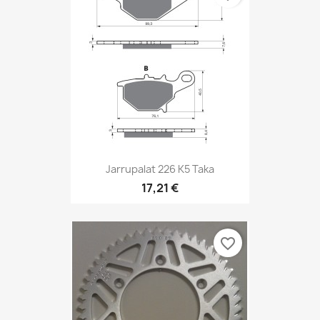
Jarrupalat 226 K5 Taka
17,21 €
favorite_border