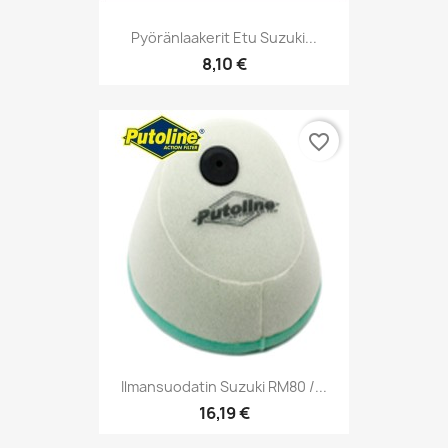
Pyöränlaakerit Etu Suzuki...
8,10 €
favorite_border
Ilmansuodatin Suzuki RM80 /...
16,19 €