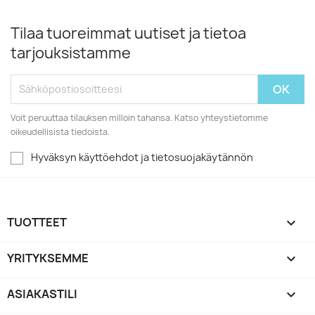
Tilaa tuoreimmat uutiset ja tietoa
tarjouksistamme
Voit peruuttaa tilauksen milloin tahansa. Katso yhteystietomme
oikeudellisista tiedoista.
Hyväksyn käyttöehdot ja tietosuojakäytännön
TUOTTEET

YRITYKSEMME

ASIAKASTILI
