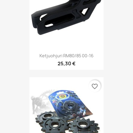
Ketjuohjuri RM80/85 00-16
25,30 €
favorite_border