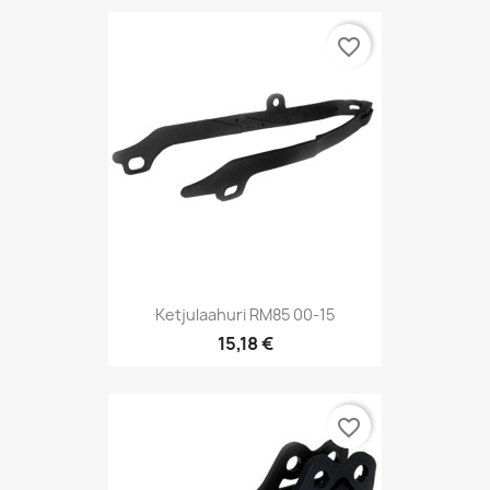
favorite_border
Ketjulaahuri RM85 00-15
15,18 €
favorite_border