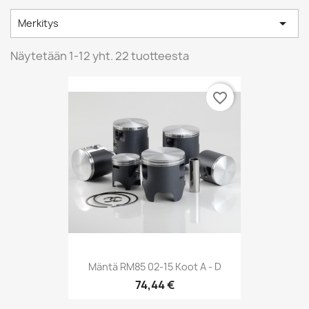

Merkitys
Näytetään 1-12 yht. 22 tuotteesta
favorite_border
Mäntä RM85 02-15 Koot A - D
74,44 €