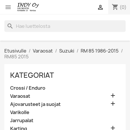
shopping_cart


(0)
search
Etusivulle
Varaosat
Suzuki
RM 85 1986-2015
RM85 2015
KATEGORIAT
Crossi / Enduro

Varaosat

Ajovarusteet ja suojat
Varikolle
Jarrupalat

Karting