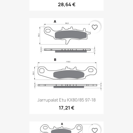
28,64 €
favorite_border
Jarrupalat Etu KX80/85 97-18
17,21 €
favorite_border