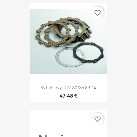
favorite_border
Kytkinlevyt RM 80/85 89-14
47,48 €
favorite_border