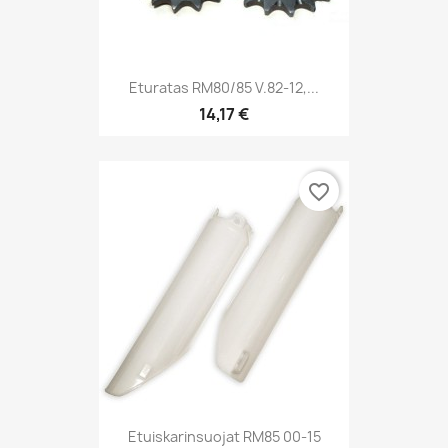
Eturatas RM80/85 V.82-12,...
14,17 €
favorite_border
Etuiskarinsuojat RM85 00-15