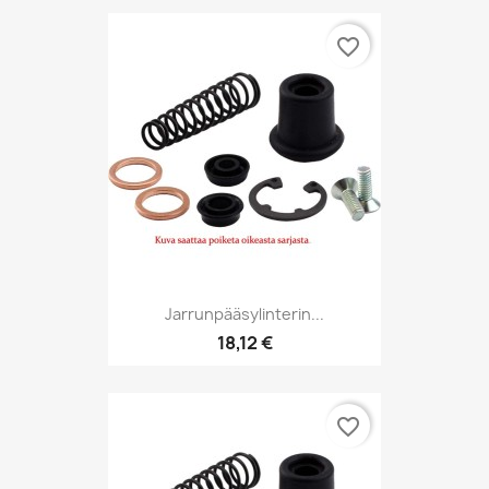
favorite_border
Jarrunpääsylinterin...
18,12 €
favorite_border