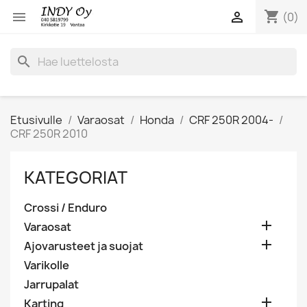
shopping_cart


(0)
search
Etusivulle
Varaosat
Honda
CRF 250R 2004-
CRF 250R 2010
KATEGORIAT
Crossi / Enduro

Varaosat

Ajovarusteet ja suojat
Varikolle
Jarrupalat

Karting