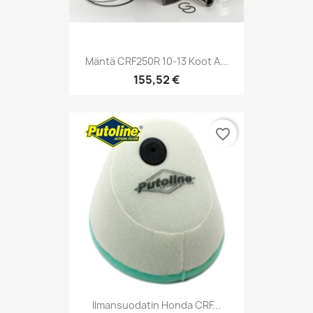
Mäntä CRF250R 10-13 Koot A...
155,52 €
favorite_border
Ilmansuodatin Honda CRF...