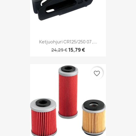
Ketjuohjuri CR125/250 07 ,...
15,79 €
24,29 €
favorite_border