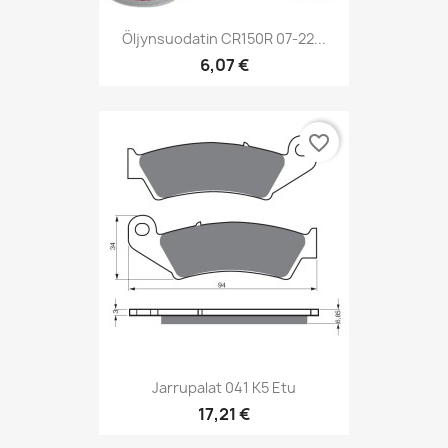
Öljynsuodatin CR150R 07-22...
6,07 €
favorite_border
Jarrupalat 041 K5 Etu
17,21 €