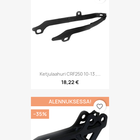
Ketjulaahuri CRF250 10-13 ,...
18,22 €
ALENNUKSESSA!
favorite_border
−35%