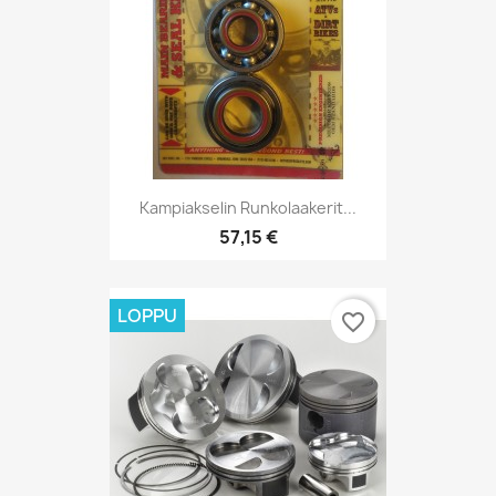
Kampiakselin Runkolaakerit...
57,15 €
LOPPU
favorite_border