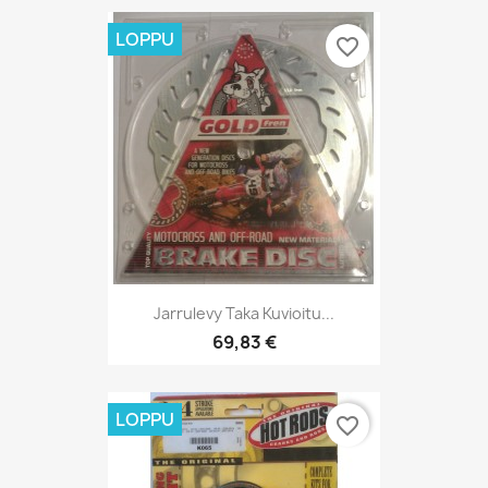
LOPPU
favorite_border
Jarrulevy Taka Kuvioitu...
69,83 €
LOPPU
favorite_border