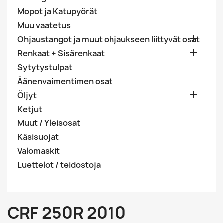
Mopot ja Katupyörät
Muu vaatetus

Ohjaustangot ja muut ohjaukseen liittyvät osat

Renkaat + Sisärenkaat
Sytytystulpat
Äänenvaimentimen osat

Öljyt
Ketjut
Muut / Yleisosat
Käsisuojat
Valomaskit
Luettelot / teidostoja
CRF 250R 2010