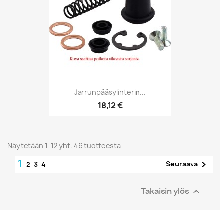
Jarrunpääsylinterin...
18,12 €
Näytetään 1-12 yht. 46 tuotteesta
1

Seuraava
2
3
4
Takaisin ylös
