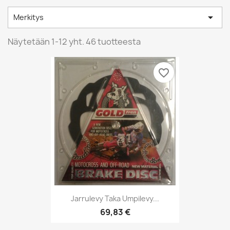

Merkitys
Näytetään 1-12 yht. 46 tuotteesta
favorite_border
Jarrulevy Taka Umpilevy...
69,83 €