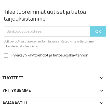
Tilaa tuoreimmat uutiset ja tietoa
tarjouksistamme
Voit peruuttaa tilauksen milloin tahansa. Katso yhteystietomme
oikeudellisista tiedoista.
Hyväksyn käyttöehdot ja tietosuojakäytännön
TUOTTEET

YRITYKSEMME

ASIAKASTILI
