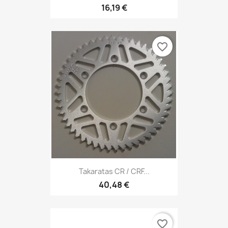
16,19 €
favorite_border
Takaratas CR / CRF...
40,48 €
favorite_border