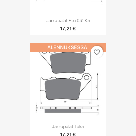
Jarrupalat Etu 031 K5
17,21 €
ALENNUKSESSA!
favorite_border
Jarrupalat Taka
17,21 €