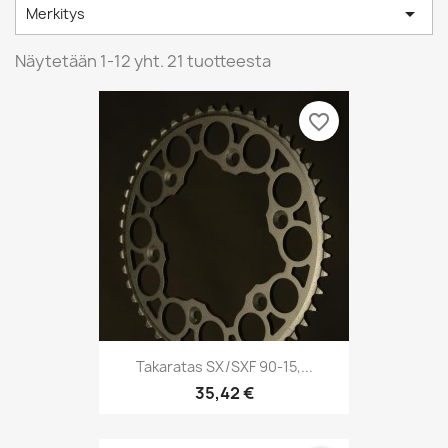

Merkitys
Näytetään 1-12 yht. 21 tuotteesta
favorite_border
Takaratas SX/SXF 90-15,...
35,42 €