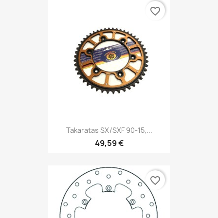
favorite_border
Takaratas SX/SXF 90-15,...
49,59 €
favorite_border