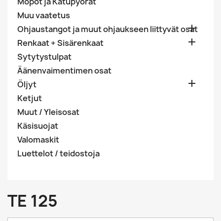
Mopot ja Katupyörät
Muu vaatetus

Ohjaustangot ja muut ohjaukseen liittyvät osat

Renkaat + Sisärenkaat
Sytytystulpat
Äänenvaimentimen osat

Öljyt
Ketjut
Muut / Yleisosat
Käsisuojat
Valomaskit
Luettelot / teidostoja
TE 125