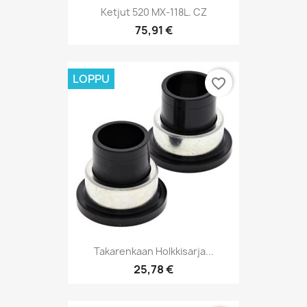
Ketjut 520 MX-118L. CZ
75,91 €
LOPPU
favorite_border
Takarenkaan Holkkisarja...
25,78 €