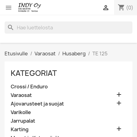
shopping_cart


(0)
search
Etusivulle
Varaosat
Husaberg
TE 125
KATEGORIAT
Crossi / Enduro

Varaosat

Ajovarusteet ja suojat
Varikolle
Jarrupalat

Karting