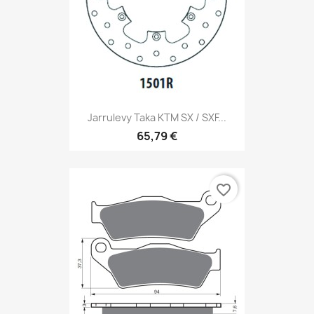
Jarrulevy Taka KTM SX / SXF...
65,79 €
favorite_border