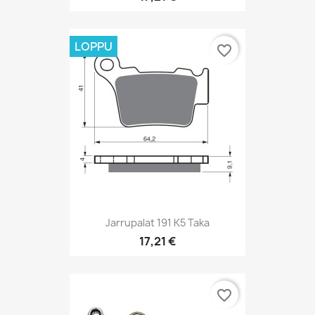
LOPPU
favorite_border
Jarrupalat 191 K5 Taka
17,21 €
favorite_border