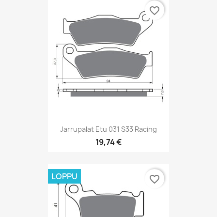
favorite_border
Jarrupalat Etu 031 S33 Racing
19,74 €
LOPPU
favorite_border