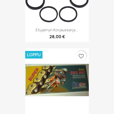
Etujarrun Korjaussarja...
28,00 €
LOPPU
favorite_border