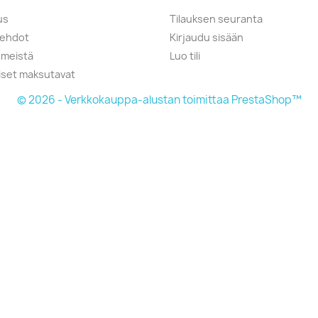
us
Tilauksen seuranta
öehdot
Kirjaudu sisään
 meistä
Luo tili
liset maksutavat
© 2026 - Verkkokauppa-alustan toimittaa PrestaShop™