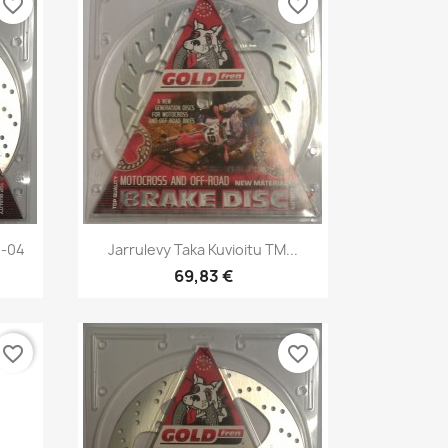
favorite_border
favorite_border
Pikakatselu

1-04
Jarrulevy Taka Kuvioitu TM...
69,83 €
favorite_border
favorite_border