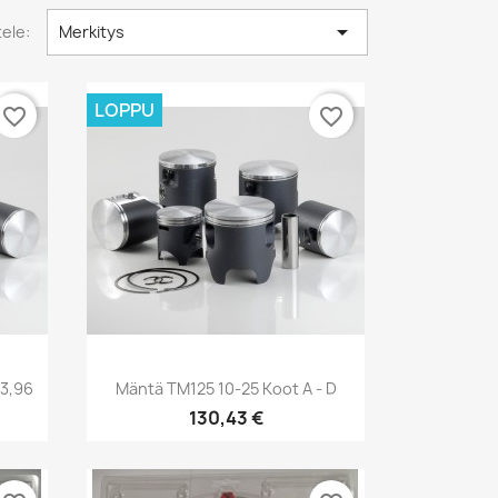

tele:
Merkitys
LOPPU
favorite_border
favorite_border
Pikakatselu

53,96
Mäntä TM125 10-25 Koot A - D
130,43 €