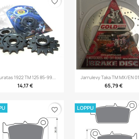
favorite_border
Pikakatselu
Pikakatselu


uratas 1922 TM 125 85-99...
Jarrulevy Taka TM MX/EN 0
14,17 €
65,79 €
PU
LOPPU
favorite_border