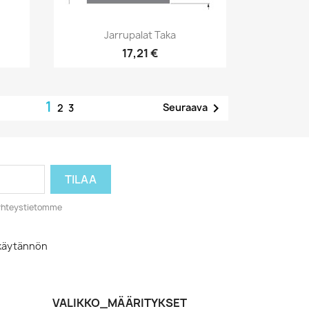
Pikakatselu

Jarrupalat Taka
17,21 €
1

Seuraava
2
3
o yhteystietomme
akäytännön
VALIKKO_MÄÄRITYKSET