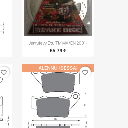
Pikakatselu

Jarrulevy Etu TM MX/EN 2001-
65,79 €
ALENNUKSESSA!
favorite_border
favorite_border