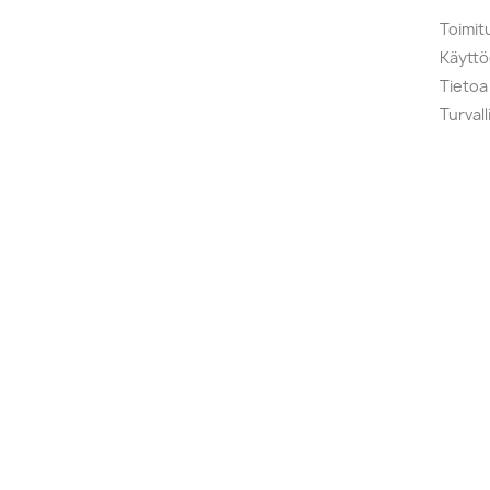
Toimit
Käytt
Tietoa
Turval