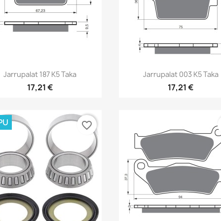
Pikakatselu
Pikakatselu


Jarrupalat 187 K5 Taka
Jarrupalat 003 K5 Taka
17,21 €
17,21 €
PU
favorite_border