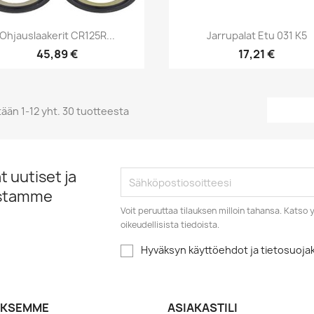
Pikakatselu
Pikakatselu


Ohjauslaakerit CR125R...
Jarrupalat Etu 031 K5
45,89 €
17,21 €
ään 1-12 yht. 30 tuotteesta
 uutiset ja
istamme
Voit peruuttaa tilauksen milloin tahansa. Kats
oikeudellisista tiedoista.
Hyväksyn käyttöehdot ja tietosuoj
YKSEMME
ASIAKASTILI