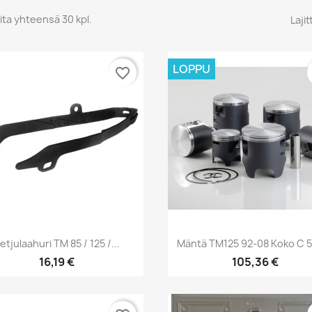
ita yhteensä 30 kpl.
Lajit
LOPPU
favorite_border
Pikakatselu
Pikakatselu


etjulaahuri TM 85 / 125 /...
Mäntä TM125 92-08 Koko C 
16,19 €
105,36 €