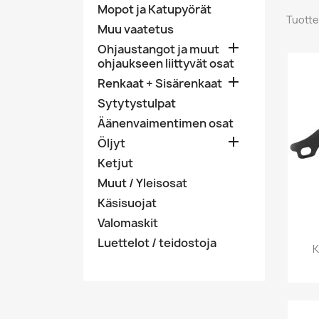
Mopot ja Katupyörät
Tuotte
Muu vaatetus

Ohjaustangot ja muut
ohjaukseen liittyvät osat

Renkaat + Sisärenkaat
Sytytystulpat
Äänenvaimentimen osat

Öljyt
Ketjut
Muut / Yleisosat
Käsisuojat
Valomaskit
Luettelot / teidostoja
K