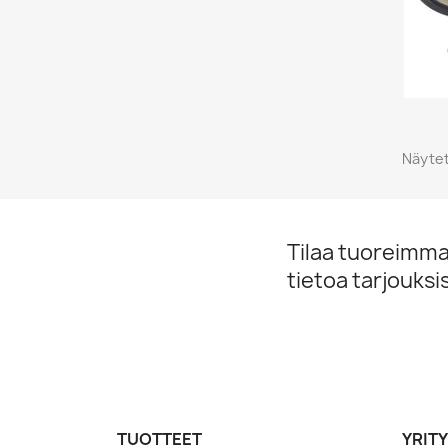
Näytet
Tilaa tuoreimmat
tietoa tarjouks
TUOTTEET
YRIT