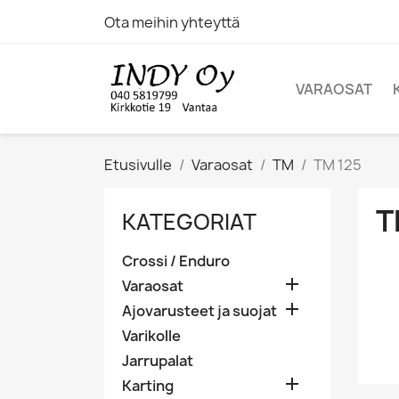
Ota meihin yhteyttä
VARAOSAT
Etusivulle
Varaosat
TM
TM 125
T
KATEGORIAT
Crossi / Enduro

Varaosat

Ajovarusteet ja suojat
Varikolle
Jarrupalat

Karting