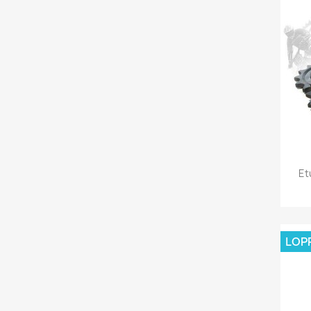
Et
LOP