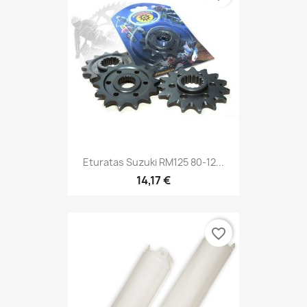
Eturatas Suzuki RM125 80-12...
14,17 €
favorite_border