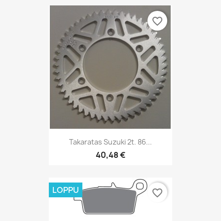
favorite_border
Takaratas Suzuki 2t. 86...
40,48 €
LOPPU
favorite_border