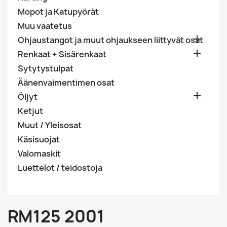
Mopot ja Katupyörät
Muu vaatetus

Ohjaustangot ja muut ohjaukseen liittyvät osat

Renkaat + Sisärenkaat
Sytytystulpat
Äänenvaimentimen osat

Öljyt
Ketjut
Muut / Yleisosat
Käsisuojat
Valomaskit
Luettelot / teidostoja
RM125 2001