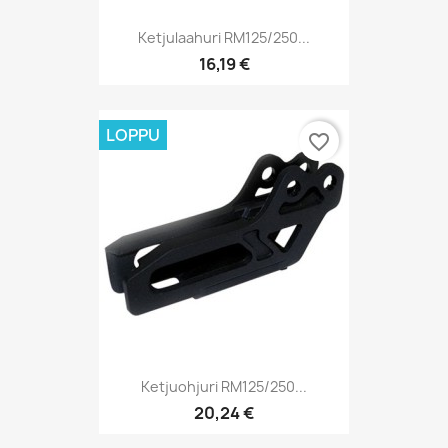
Ketjulaahuri RM125/250...
16,19 €
LOPPU
favorite_border
Ketjuohjuri RM125/250...
20,24 €