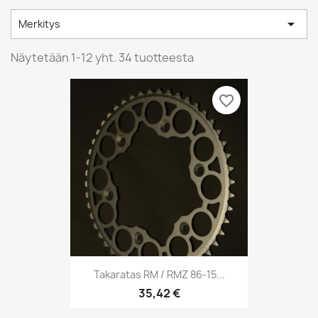

Merkitys
Näytetään 1-12 yht. 34 tuotteesta
favorite_border
Takaratas RM / RMZ 86-15...
35,42 €