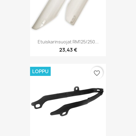
Etuiskarinsuojat RM125/250...
23,43 €
LOPPU
favorite_border