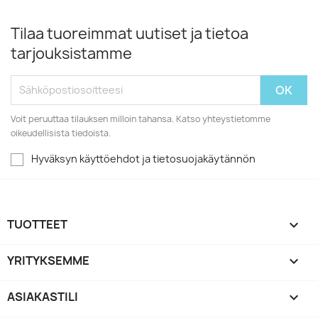
Tilaa tuoreimmat uutiset ja tietoa
tarjouksistamme
Voit peruuttaa tilauksen milloin tahansa. Katso yhteystietomme
oikeudellisista tiedoista.
Hyväksyn käyttöehdot ja tietosuojakäytännön
TUOTTEET

YRITYKSEMME

ASIAKASTILI
