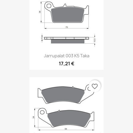
Jarrupalat 003 K5 Taka
17,21 €
favorite_border