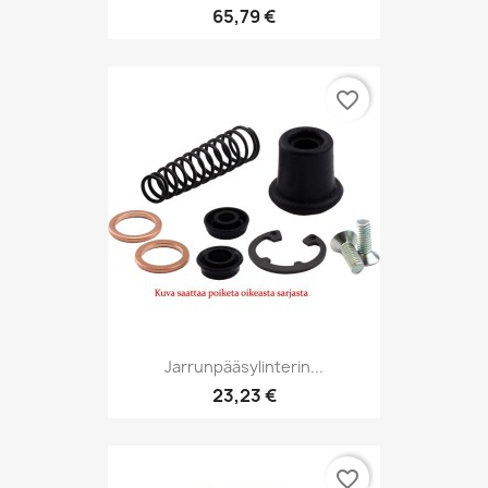
65,79 €
favorite_border
Jarrunpääsylinterin...
23,23 €
favorite_border