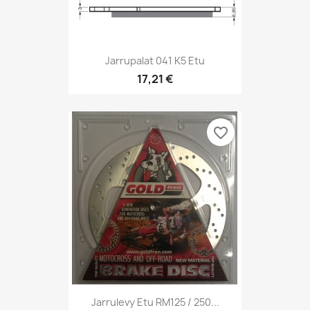
Jarrupalat 041 K5 Etu
17,21 €
favorite_border
Jarrulevy Etu RM125 / 250...