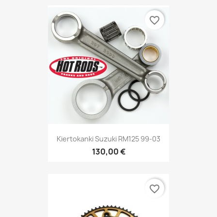
favorite_border
Kiertokanki Suzuki RM125 99-03
130,00 €
favorite_border