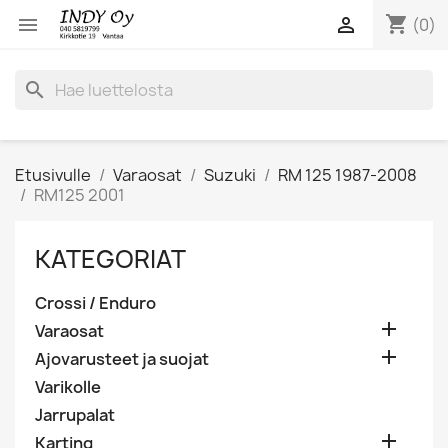
shopping_cart


(0)
search
Etusivulle
Varaosat
Suzuki
RM 125 1987-2008
RM125 2001
KATEGORIAT
Crossi / Enduro

Varaosat

Ajovarusteet ja suojat
Varikolle
Jarrupalat

Karting