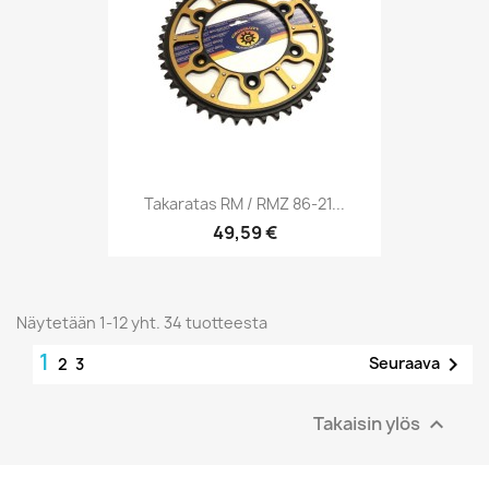
Takaratas RM / RMZ 86-21...
49,59 €
Näytetään 1-12 yht. 34 tuotteesta
1

Seuraava
2
3
Takaisin ylös
