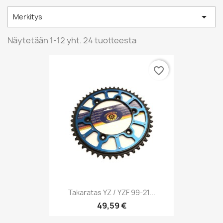

Merkitys
Näytetään 1-12 yht. 24 tuotteesta
favorite_border
Takaratas YZ / YZF 99-21...
49,59 €