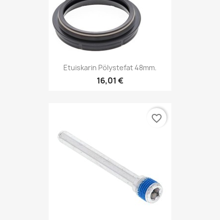
Etuiskarin Pölystefat 48mm.
16,01 €
favorite_border