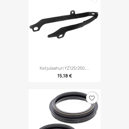
Ketjulaahuri YZ125/250,...
15,18 €
favorite_border