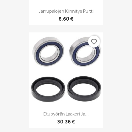
Jarrupalojen Kiinnitys Pultti
8,60 €
favorite_border
Etupyörän Laakeri Ja...
30,36 €