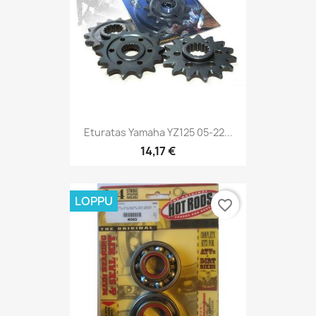
Eturatas Yamaha YZ125 05-22...
14,17 €
LOPPU
favorite_border