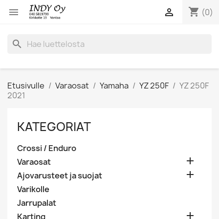
shopping_cart


(0)
search
Etusivulle
Varaosat
Yamaha
YZ 250F
YZ 250F
2021
KATEGORIAT
Crossi / Enduro

Varaosat

Ajovarusteet ja suojat
Varikolle
Jarrupalat

Karting