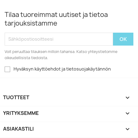
Tilaa tuoreimmat uutiset ja tietoa
tarjouksistamme
Voit peruuttaa tilauksen milloin tahansa. Katso yhteystietomme
oikeudellisista tiedoista.
Hyväksyn käyttöehdot ja tietosuojakäytännön
TUOTTEET

YRITYKSEMME

ASIAKASTILI
