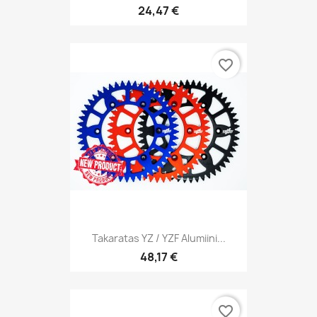
24,47 €
favorite_border
Takaratas YZ / YZF Alumiini...
48,17 €
favorite_border