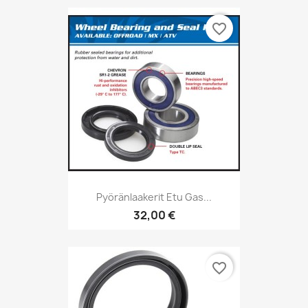
favorite_border
Pyöränlaakerit Etu Gas...
32,00 €
favorite_border