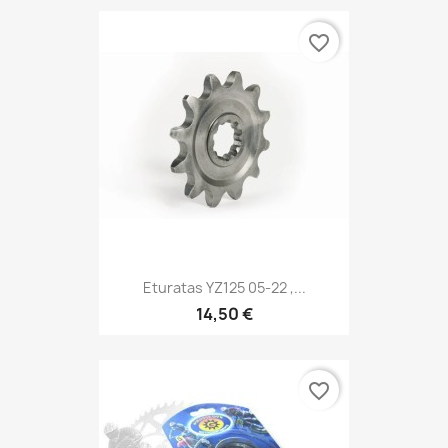
favorite_border
Eturatas YZ125 05-22 ,...
14,50 €
favorite_border