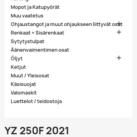
Mopot ja Katupyörät
Muu vaatetus

Ohjaustangot ja muut ohjaukseen liittyvät osat

Renkaat + Sisärenkaat
Sytytystulpat
Äänenvaimentimen osat

Öljyt
Ketjut
Muut / Yleisosat
Käsisuojat
Valomaskit
Luettelot / teidostoja
YZ 250F 2021