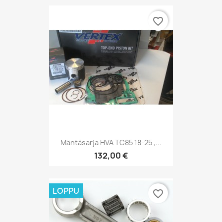
favorite_border
Mäntäsarja HVA TC85 18-25 ,...
132,00 €
LOPPU
favorite_border