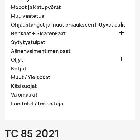
Mopot ja Katupyörät
Muu vaatetus

Ohjaustangot ja muut ohjaukseen liittyvät osat

Renkaat + Sisärenkaat
Sytytystulpat
Äänenvaimentimen osat

Öljyt
Ketjut
Muut / Yleisosat
Käsisuojat
Valomaskit
Luettelot / teidostoja
TC 85 2021