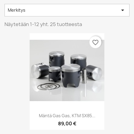

Merkitys
Näytetään 1-12 yht. 25 tuotteesta
favorite_border
Mäntä Gas Gas, KTM SX85...
89,00 €