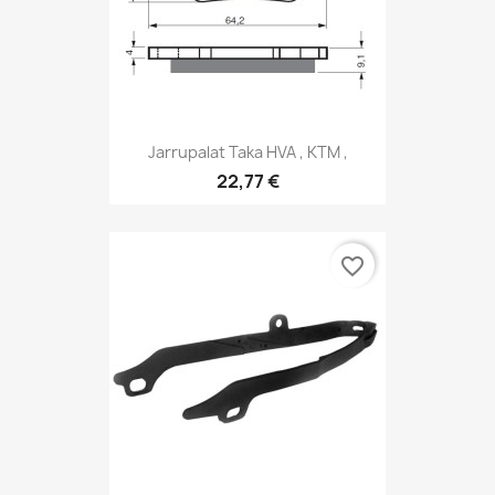
Jarrupalat Taka HVA , KTM ,
22,77 €
favorite_border