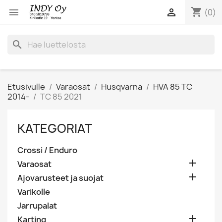
shopping_cart


(0)
search
Etusivulle
Varaosat
Husqvarna
HVA 85 TC
2014-
TC 85 2021
KATEGORIAT
Crossi / Enduro

Varaosat

Ajovarusteet ja suojat
Varikolle
Jarrupalat

Karting