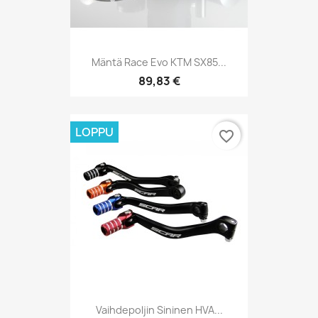
Mäntä Race Evo KTM SX85...
89,83 €
LOPPU
favorite_border
Vaihdepoljin Sininen HVA...