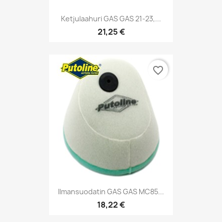
Ketjulaahuri GAS GAS 21-23,...
21,25 €
favorite_border
Ilmansuodatin GAS GAS MC85...
18,22 €