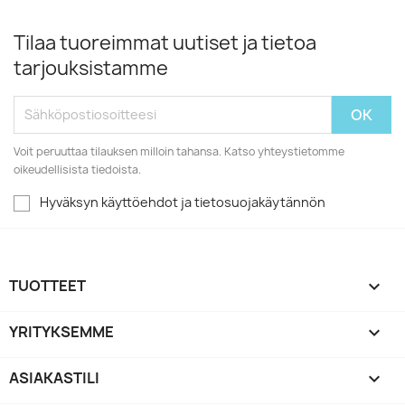
Tilaa tuoreimmat uutiset ja tietoa
tarjouksistamme
Voit peruuttaa tilauksen milloin tahansa. Katso yhteystietomme
oikeudellisista tiedoista.
Hyväksyn käyttöehdot ja tietosuojakäytännön
TUOTTEET

YRITYKSEMME

ASIAKASTILI
