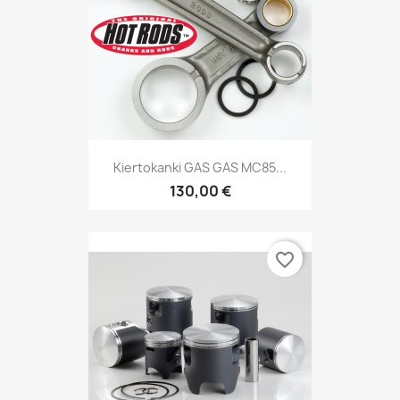
Kiertokanki GAS GAS MC85...
130,00 €
favorite_border