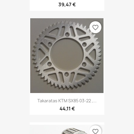
39,47 €
favorite_border
Takaratas KTM SX85 03-22 ,...
44,11 €
favorite_border