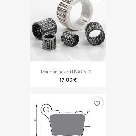
Männänlaakeri HVA 85TC...
17,00 €
favorite_border