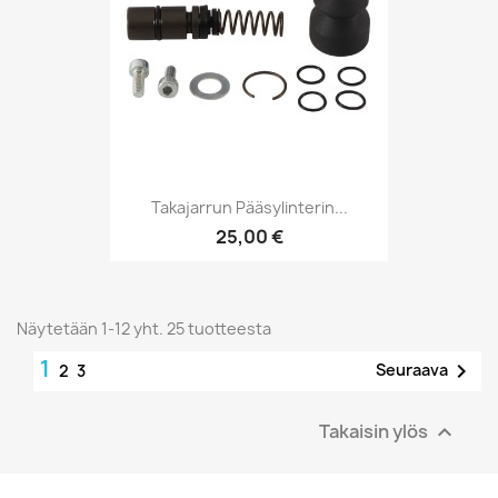
Takajarrun Pääsylinterin...
25,00 €
Näytetään 1-12 yht. 25 tuotteesta
1

Seuraava
2
3
Takaisin ylös
