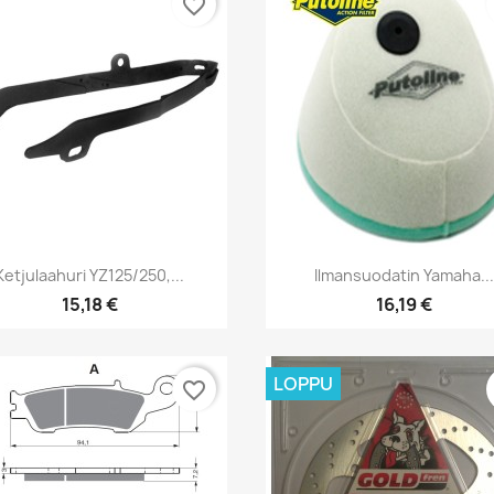
favorite_border
Pikakatselu
Pikakatselu


Ketjulaahuri YZ125/250,...
Ilmansuodatin Yamaha...
15,18 €
16,19 €
LOPPU
favorite_border