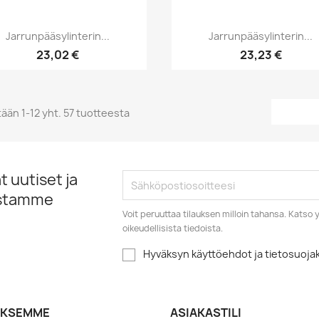
Pikakatselu
Pikakatselu


Jarrunpääsylinterin...
Jarrunpääsylinterin...
23,02 €
23,23 €
ään 1-12 yht. 57 tuotteesta
 uutiset ja
istamme
Voit peruuttaa tilauksen milloin tahansa. Kats
oikeudellisista tiedoista.
Hyväksyn käyttöehdot ja tietosuoj
YKSEMME
ASIAKASTILI