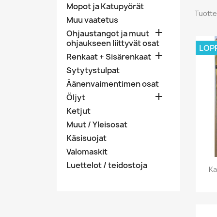
Mopot ja Katupyörät
Tuotte
Muu vaatetus

Ohjaustangot ja muut
ohjaukseen liittyvät osat
LOP

Renkaat + Sisärenkaat
Sytytystulpat
Äänenvaimentimen osat

Öljyt
Ketjut
Muut / Yleisosat
Käsisuojat
Valomaskit
Luettelot / teidostoja
Ka