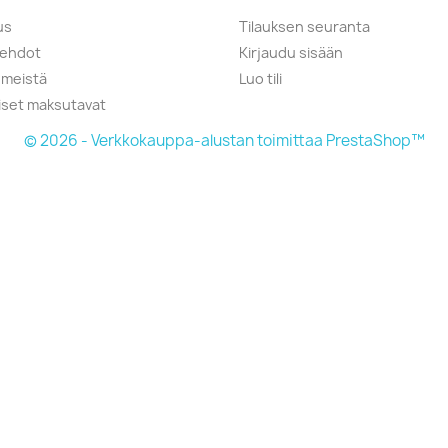
us
Tilauksen seuranta
öehdot
Kirjaudu sisään
 meistä
Luo tili
liset maksutavat
© 2026 - Verkkokauppa-alustan toimittaa PrestaShop™