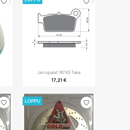
favorite_border
favorite_border
Pikakatselu

Jarrupalat 187 K5 Taka
17,21 €
LOPPU
favorite_border
favorite_border