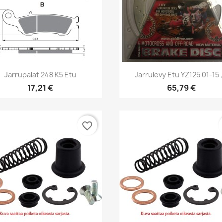
Pikakatselu
Pikakatselu


Jarrupalat 248 K5 Etu
Jarrulevy Etu YZ125 01-15 ,
17,21 €
65,79 €
favorite_border