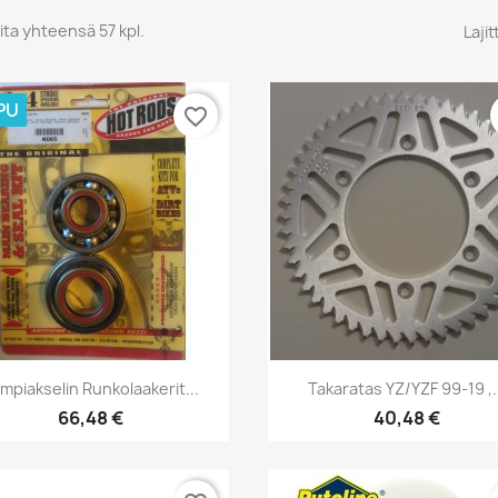
ita yhteensä 57 kpl.
Lajit
PU
favorite_border
Pikakatselu
Pikakatselu


mpiakselin Runkolaakerit...
Takaratas YZ/YZF 99-19 ,.
66,48 €
40,48 €