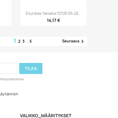
Pikakatselu

Eturatas Yamaha YZ125 05-22...
14,17 €
1

Seuraava
2
3
…
5
o yhteystietomme
akäytännön
VALIKKO_MÄÄRITYKSET