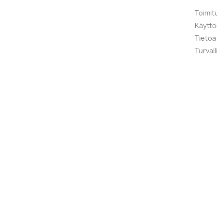
Toimit
Käytt
Tietoa
Turval