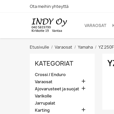
Ota meihin yhteyttä
VARAOSAT
Etusivulle
Varaosat
Yamaha
YZ 250F
Y
KATEGORIAT
Crossi / Enduro

Varaosat

Ajovarusteet ja suojat
Varikolle
Jarrupalat

Karting