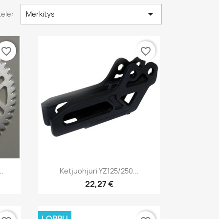

tele:
Merkitys
favorite_border
favorite_border
Pikakatselu

..
Ketjuohjuri YZ125/250...
22,27 €
LOPPU