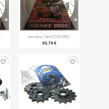
Pikakatselu

...
Jarrulevy Taka YZ125/250...
65,79 €
favorite_border
favorite_border