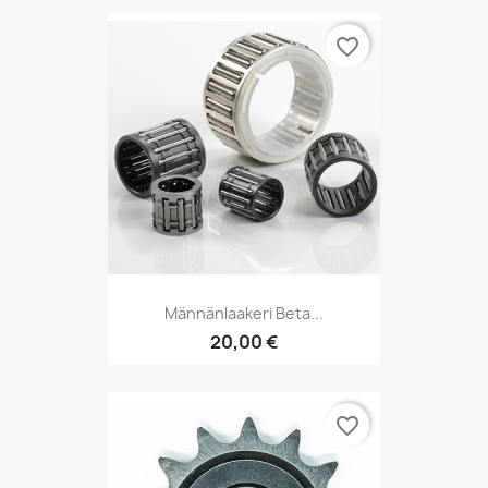
favorite_border
Männänlaakeri Beta...
20,00 €
favorite_border