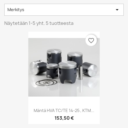

Merkitys
Näytetään 1-5 yht. 5 tuotteesta
favorite_border
Mäntä HVA TC/TE 14-25 , KTM...
153,50 €