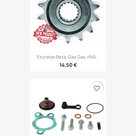
Eturatas Beta, Gas Gas, HVA...
14,50 €
favorite_border