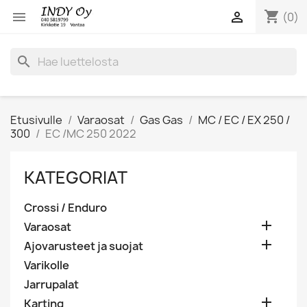
shopping_cart


(0)
search
Etusivulle
Varaosat
Gas Gas
MC / EC / EX 250 /
300
EC /MC 250 2022
KATEGORIAT
Crossi / Enduro

Varaosat

Ajovarusteet ja suojat
Varikolle
Jarrupalat

Karting