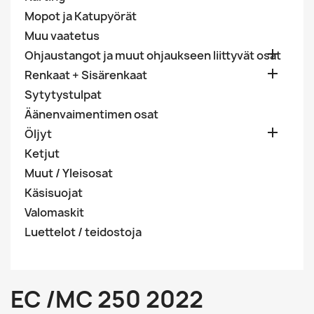
Mopot ja Katupyörät
Muu vaatetus

Ohjaustangot ja muut ohjaukseen liittyvät osat

Renkaat + Sisärenkaat
Sytytystulpat
Äänenvaimentimen osat

Öljyt
Ketjut
Muut / Yleisosat
Käsisuojat
Valomaskit
Luettelot / teidostoja
EC /MC 250 2022