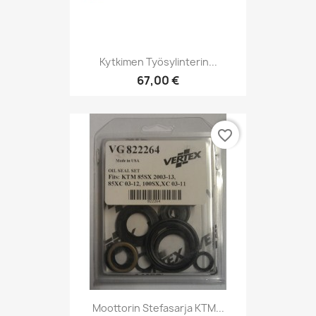
Kytkimen Työsylinterin...
67,00 €
favorite_border
Moottorin Stefasarja KTM...